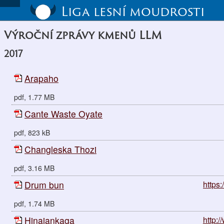
Liga lesní moudrosti
Výroční zprávy kmenů LLM
2017
Arapaho
pdf, 1.77 MB
Cante Waste Oyate
pdf, 823 kB
Changleska Thozi
pdf, 3.16 MB
Drum bun
https
pdf, 1.74 MB
Hinajankaga
http: