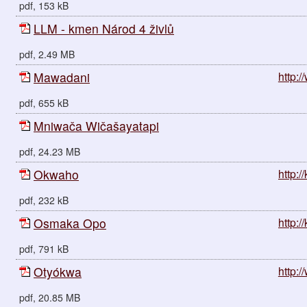
pdf, 153 kB
LLM - kmen Národ 4 živlů
pdf, 2.49 MB
Mawadani
http:
pdf, 655 kB
Mniwača Wičašayatapi
pdf, 24.23 MB
Okwaho
http:
pdf, 232 kB
Osmaka Opo
http:
pdf, 791 kB
Otyókwa
http:/
pdf, 20.85 MB