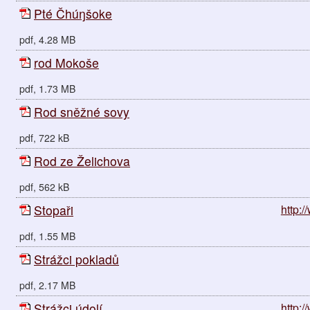
Pté Čhúŋšoke
pdf, 4.28 MB
rod Mokoše
pdf, 1.73 MB
Rod sněžné sovy
pdf, 722 kB
Rod ze Želichova
pdf, 562 kB
Stopaři
http:
pdf, 1.55 MB
Strážci pokladů
pdf, 2.17 MB
Strážci údolí
http:/