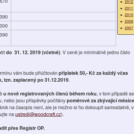
570
2012
2011
2010
390
2009
300
2007
390
tit
do 31. 12. 2019 (včetně)
. V ceně je minimálně jedno číslo
ermínu vám bude přiúčtován
příplatek 50,- Kč za každý včas
, tzn. zaplacený po 31.12.2019
.
ě
u nově registrovaných členů během roku
, v tom případě se
ku, nebo jsou příspěvky počítány
poměrově za zbývající měsíc
árok na časopis není, ale je možno si ho dokoupit samostatně, v
ujte na
ustredi@woodcraft.cz
).
dit přes Registr OP.