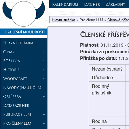
Kalendárium
Dat. her
Základny
Hlavní stránka
» Pro členy LLM »
Členské přís
Liga lesní moudrosti
Členské příspě
Hlavní stránka
Platnost
: 01.11.2019 -
Přirážka za překročení
O nás
»
Přirážka po datu:
1.1.
E.T.Seton
»
Nezaměstnaný
Historie
»
Důchodce
Woodcraft
»
Rodinný
Návody (Hau Kóla)
příslušník
Orlí pera
»
Databáze her
Publikace LLM
»
Rodina
Pro členy LLM
»