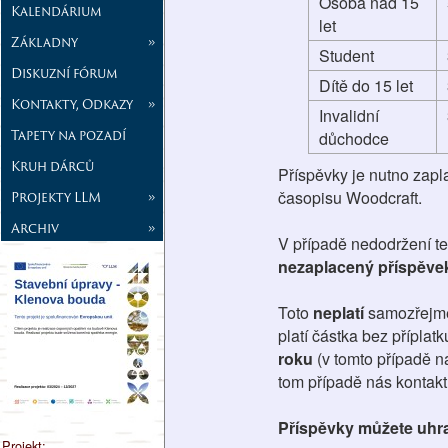
Osoba nad 15
Kalendárium
let
Základny
»
Student
Diskuzní fórum
Dítě do 15 let
Kontakty, Odkazy
»
Invalidní
Tapety na pozadí
důchodce
Kruh dárců
Příspěvky je nutno zapla
časopisu Woodcraft.
Projekty LLM
»
Archiv
»
V případě nedodržení t
nezaplacený příspěvek
Toto
neplatí
samozřejm
platí částka bez příplat
roku
(v tomto případě n
tom případě nás kontakt
Příspěvky můžete uhra
Projekt: