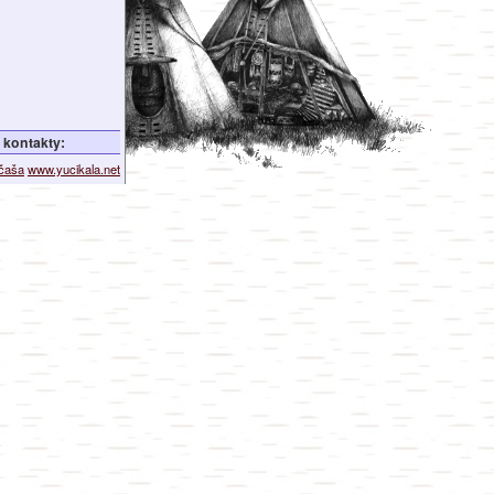
kontakty:
ičaša
www.yucikala.net