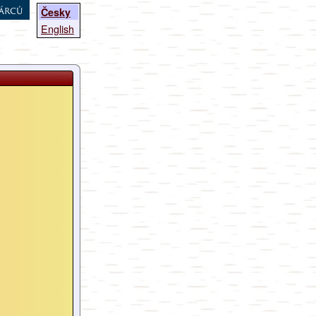
árců
Česky
English