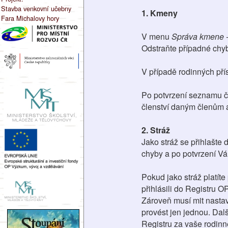
Stavba venkovní učebny
1. Kmeny
Fara Michalovy hory
V menu
Správa kmene -
Odstraňte případné chyb
V případě rodinných přís
Po potvrzení seznamu čl
členství daným členům 
2. Stráž
Jako stráž se přihlašte 
chyby a po potvrzení Vám
Pokud jako stráž platíte
přihlásili do Registru O
Zároveň musí mit nastave
provést jen jednou. Dalš
Registru za vaše rodinné