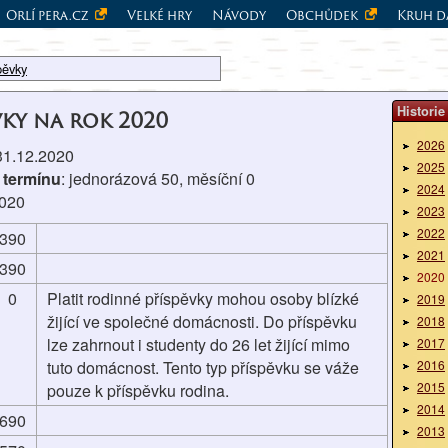
Orlí pera.cz
Velké hry
Návody
Obchůdek
Kruh d
pěvky
Historie
vky na rok 2020
2026
 31.12.2020
2025
 termínu
: jednorázová 50, měsíční 0
2024
2020
2023
2022
390
2021
390
2020
0
Platit rodinné příspěvky mohou osoby blízké
2019
žijící ve společné domácnosti. Do příspěvku
2018
lze zahrnout i studenty do 26 let žijící mimo
2017
tuto domácnost. Tento typ příspěvku se váže
2016
2015
pouze k příspěvku rodina.
2014
690
2013