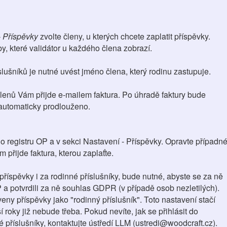
 Příspěvky
zvolte členy, u kterých chcete zaplatit příspěvky.
y, které validátor u každého člena zobrazí.
lušníků je nutné uvést jméno člena, který rodinu zastupuje.
enů Vám přijde e-mailem faktura. Po úhradě faktury bude
automaticky prodlouženo.
do registru OP a v sekci Nastavení - Příspěvky. Opravte případn
 přijde faktura, kterou zaplaťte.
 příspěvky i za rodinné příslušníky, bude nutné, abyste se za ně
P a potvrdili za ně souhlas GDPR (v případě osob nezletilých).
ny příspěvky jako "rodinný příslušník". Toto nastavení stačí
í roky již nebude třeba. Pokud nevíte, jak se přihlásit do
 příslušníky, kontaktujte ústředí LLM (ustredi@woodcraft.cz).