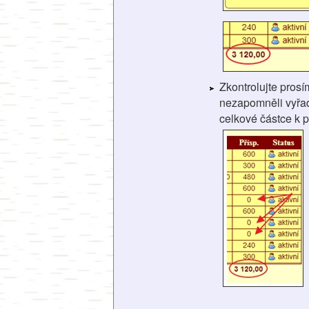
Zkontrolujte pros
nezapomněli vyřadi
celkové částce k p