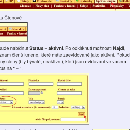
ku Členové
bude nabídnut
Status – aktivní
. Po odkliknutí možnosti
Najdi
,
znam členů kmene, které máte zaevidované jako aktivní. Pokud
ny členy (i ty bývalé, neaktivní), kteří jsou evidováni ve vašem
us na " – ".