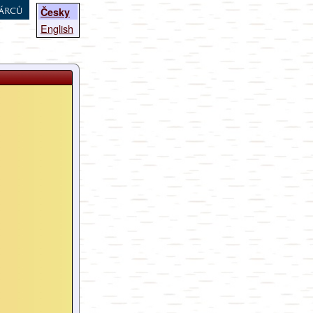
árců
Česky
English