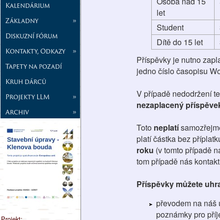
Osoba nad 15
Kalendárium
let
Základny
»
Student
Diskuzní fórum
Dítě do 15 let
Kontakty, Odkazy
»
Příspěvky je nutno zapla
Tapety na pozadí
jedno číslo časopisu Wo
Kruh dárců
V případě nedodržení t
Projekty LLM
»
nezaplacený příspěvek
Archiv
»
Toto
neplatí
samozřejm
platí částka bez příplat
roku
(v tomto případě n
tom případě nás kontakt
Příspěvky můžete uhra
převodem na náš ú
poznámky pro příj
Projekt: