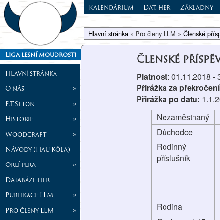
Kalendárium
Dat. her
Základny
Hlavní stránka
» Pro členy LLM »
Členské přís
Liga lesní moudrosti
Členské příspě
Hlavní stránka
Platnost
: 01.11.2018 -
Přirážka za překročení
O nás
»
Přirážka po datu:
1.1.
E.T.Seton
»
Nezaměstnaný
Historie
»
Důchodce
Woodcraft
»
Rodinný
Návody (Hau Kóla)
příslušník
Orlí pera
»
Databáze her
Publikace LLM
»
Rodina
Pro členy LLM
»