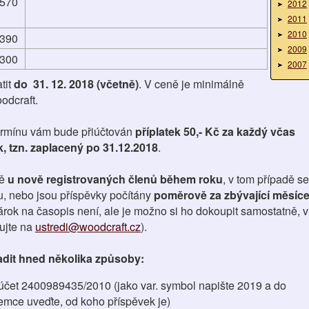
570
2012
2011
2010
390
2009
300
2007
tit
do 31. 12. 2018 (včetně)
. V ceně je minimálně
odcraft.
ermínu vám bude přiúčtován
příplatek 50,- Kč za každý včas
, tzn. zaplacený po 31.12.2018
.
ě
u nově registrovaných členů během roku
, v tom případě se
ku, nebo jsou příspěvky počítány
poměrově za zbývající měsíc
árok na časopis není, ale je možno si ho dokoupit samostatně, v
ujte na
ustredi@woodcraft.cz
).
dit hned několika způsoby:
čet 2400989435/2010 (jako var. symbol napište 2019 a do
emce uveďte, od koho příspěvek je)