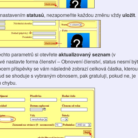
s nastavením
statusů
, nezapomeňte každou změnu vždy
uložit
.
ěchto parametrů si otevřete
aktualizovaný seznam
(v
 nastavte forma členství – Obnovení členství, status nesmí být
pcem příspěvky se vám následně zobrazí celková částka, kterou
ud se shoduje s vybraným obnosem, pak gratuluji, pokud ne, je
ou chybu.