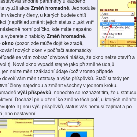
nastavovat shodné parametry u každého
te využít akce
Změň hromadně
. Jednoduše
ním všechny členy, u kterých budete chtít
ci (například změnit jejich status z „aktivní“
a následně horní políčko, kde máte napsáno
e a vyberete z nabídky
Změň hromadně
.
 okno
(pozor, zde může dojít ke zradě,
ování nových oken v počítači automaticky
řípadě se vám zobrazí chybová hláška, že okno nelze otevřít a
volit). Nové okno vypadá stejně jako při změně údajů
, jen nelze měnit základní údaje (což v tomto případě
e dovolí vám měnit statusy a výše příspěvků. Stačí si tedy jen
tivní členy najednou a změnit všechny v jednom kroku.
hromadně
výši příspěvků
, nenechte se rozházet tím, že u statusu
ivní. Dochází při uložení ke změně těch polí, u kterých měníte
avujete-li jinou výši příspěvků, status vás nemusí zajímat a po
á jeho nastavení.