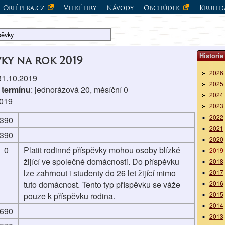
Orlí pera.cz
Velké hry
Návody
Obchůdek
Kruh d
pěvky
Historie
vky na rok 2019
2026
 31.10.2019
2025
 termínu
: jednorázová 20, měsíční 0
2024
2019
2023
2022
390
2021
390
2020
0
Platit rodinné příspěvky mohou osoby blízké
2019
žijící ve společné domácnosti. Do příspěvku
2018
lze zahrnout i studenty do 26 let žijící mimo
2017
tuto domácnost. Tento typ příspěvku se váže
2016
2015
pouze k příspěvku rodina.
2014
690
2013