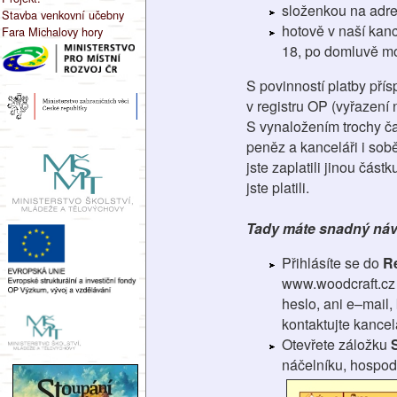
složenkou na adre
Stavba venkovní učebny
hotově v naší kanc
Fara Michalovy hory
18, po domluvě mo
S povinností platby pří
v registru OP (vyřazení
S vynaložením trochy čas
peněz a kanceláři i sobě
jste zaplatili jinou čás
jste platili.
Tady máte snadný návo
Přihlásíte se do
R
www.woodcraft.cz
heslo, ani e–mail,
kontaktujte kancel
Otevřete záložku
náčelníku, hospod