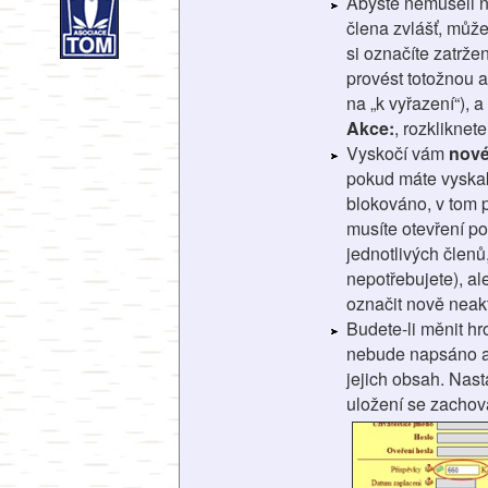
Abyste nemuseli 
člena zvlášť, může
si označíte zatrže
provést totožnou ak
na „k vyřazení“), 
Akce:
, rozkliknet
Vyskočí vám
nové
pokud máte vyskak
blokováno, v tom p
musíte otevření po
jednotlivých členů
nepotřebujete), al
označit nově neak
Budete-li měnit 
nebude napsáno akt
jejich obsah. Nast
uložení se zachov