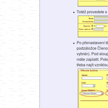
Totéž provedete 
Po přenastavení t
podzáložce Členové
vybrán). Pod slou
máte zaplatit. Pok
třeba najít vznikl