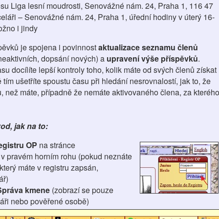
su Liga lesní moudrosti, Senovážné nám. 24, Praha 1, 116 47
eláři – Senovážné nám. 24, Praha 1, úřední hodiny v úterý 16-
žno i jindy
spěvků je spojena i povinnost
aktualizace seznamu členů
 neaktivních, dopsání nových) a
upravení výše příspěvků
.
u docílíte lepší kontroly toho, kolik máte od svých členů získat
 tím ušetříte spoustu času při hledání nesrovnalostí, jak to, že
tku, než máte, případně že nemáte aktivovaného člena, za kteréh
d, jak na to:
egistru OP
na stránce
 v pravém horním rohu (pokud neznáte
 který máte v registru zapsán,
ář)
Správa kmene
(zobrazí se pouze
áři nebo pověřené osobě)