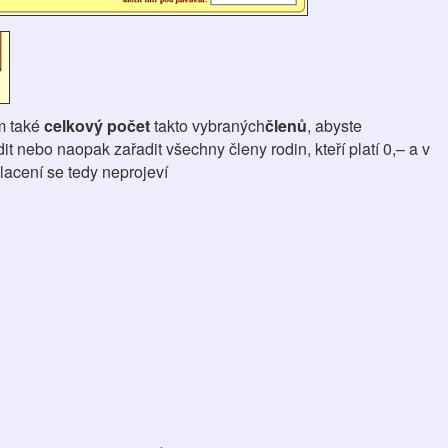
ím také
celkový počet
takto vybraných
členů
, abyste
t nebo naopak zařadit všechny členy rodin, kteří platí 0,– a v
lacení se tedy neprojeví