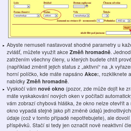
Abyste nemuseli nastavovat shodné parametry u kaž
zvlášť, můžete využít akce
Změň hromadně
. Jednod
zatržením všechny členy, u kterých budete chtít prové
(například změnit jejich status z „aktivní“ na „k vyřaz
horní políčko, kde máte napsáno
Akce:
, rozkliknete 
nabídky
Změň hromadně
.
Vyskočí vám
nové okno
(pozor, zde může dojít ke z
máte vyskakování nových oken v počítači automatick
vám zobrazí chybová hláška, že okno nelze otevřít a 
okno vypadá stejně jako při změně údajů jednotlivých
údaje (což v tomto případě nepotřebujete), ale dovol
příspěvků. Stačí si tedy jen označit nově neaktivní 