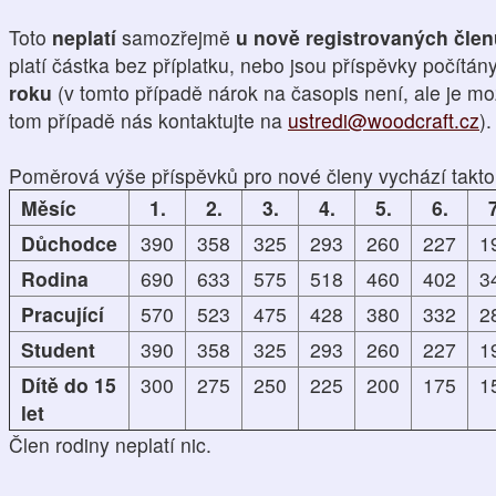
Toto
neplatí
samozřejmě
u nově registrovaných čle
platí částka bez příplatku, nebo jsou příspěvky počítán
roku
(v tomto případě nárok na časopis není, ale je mo
tom případě nás kontaktujte na
ustredi@woodcraft.cz
).
Poměrová výše příspěvků pro nové členy vychází takto
Měsíc
1.
2.
3.
4.
5.
6.
7
Důchodce
390
358
325
293
260
227
1
Rodina
690
633
575
518
460
402
3
Pracující
570
523
475
428
380
332
2
Student
390
358
325
293
260
227
1
Dítě do 15
300
275
250
225
200
175
1
let
Člen rodiny neplatí nic.