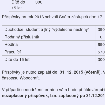
Dítě do
300
15 let
Příspěvky na rok 2016 schváli Sněm zástupců dne 17. 
Důchodce, student a jiný "výdělečně nečinný"
390
Rodinný příslušník
0
Rodina
690
Pracující
570
Dítě do 15 let
300
Příspěvky je nutno zaplatit
do 31. 12. 2015 (včetně)
. 
časopisu Woodcraft.
V případě nedodržení termínu vám bude přiúčtován
př
nezaplacený příspěvek, tzn. zaplacený po 31.12.20