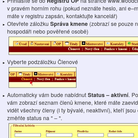
Přihlásíte se do
Registru OP
na stránce www.woodcr
v pravém horním rohu (pokud neznáte heslo, ani e–ma
máte v registru zapsán, kontaktujte kancelář)
Otevřete záložku
Správa kmene
(zobrazí se pouze n
hospodáři nebo pověřené osobě)
Vyberte podzáložku Členové
Automaticky vám bude nabídnut
Status – aktivní
. P
vám zobrazí seznam členů kmene, které máte zaevido
vidět všechny členy (i ty bývalé, neaktivní), kteří js
změňte status na " – ".