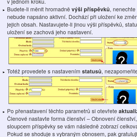
v jednom kroku.
Budete-li měnit hromadně
výši příspěvků
, nenechte 
nebude napsáno aktivní. Dochází při uložení ke změn
jejich obsah. Nastavujete-li jinou výši příspěvků, sta
uložení se zachová jeho nastavení.
Totéž provedete s nastavením
statusů
, nezapomeňt
Po přenastavení těchto parametrů si otevřete
aktual
Členové nastavte forma členství – Obnovení členství,
sloupcem příspěvky se vám následně zobrazí celková 
Pokud se shoduje s vybraným obnosem, pak gratuluji, 