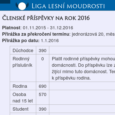
Liga lesní moudrosti
Členské příspěvky na rok 2016
Platnost
: 01.11.2015 - 31.12.2016
Přirážka za překročení termínu
: jednorázová 20, měs
Přirážka po datu:
1.1.2016
Důchodce
390
Rodinný
0
Platit rodinné příspěvky mohou
příslušník
domácnosti. Do příspěvku lze z
žijící mimo tuto domácnost. Te
k příspěvku rodina.
Rodina
690
Osoba
570
nad 15 let
Student
390