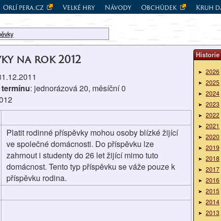
Orlí pera.cz
Velké hry
Návody
Obchůdek
Kruh d
pěvky
Historie
vky na rok 2012
2026
 31.12.2011
2025
 termínu
: jednorázová 20, měsíční 0
2024
2012
2023
2022
2021
Platit rodinné příspěvky mohou osoby blízké žijící
2020
ve společné domácnosti. Do příspěvku lze
2019
zahrnout i studenty do 26 let žijící mimo tuto
2018
domácnost. Tento typ příspěvku se váže pouze k
2017
příspěvku rodina.
2016
2015
2014
2013