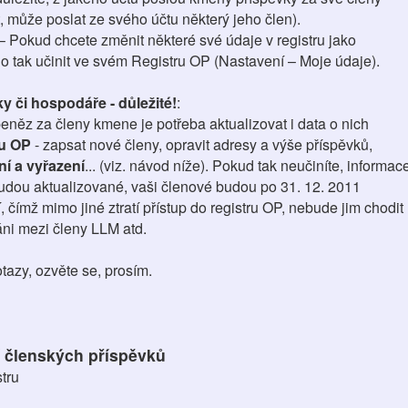
může poslat ze svého účtu některý jeho člen).
– Pokud chcete změnit některé své údaje v registru jako
no tak učinit ve svém Registru OP (Nastavení – Moje údaje).
y či hospodáře - důležité!
:
něz za členy kmene je potřeba aktualizovat i data o nich
ru OP
- zapsat nové členy, opravit adresy a výše příspěvků,
í a vyřazení
... (viz. návod níže). Pokud tak neučiníte, informac
udou aktualizované, vaši členové budou po 31. 12. 2011
, čímž mimo jiné ztratí přístup do registru OP, nebude jim chodit
ni mezi členy LLM atd.
tazy, ozvěte se, prosím.
í členských příspěvků
stru