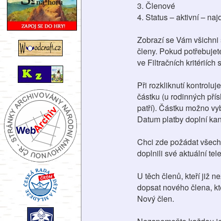
3. Členové
4. Status – aktivní – naj
Zobrazí se Vám všichni 
členy. Pokud potřebujet
ve Filtračních kritériích 
Při rozkliknutí kontrolu
částku (u rodinných pří
patří). Částku možno vy
Datum platby doplní kan
Chci zde požádat všechn
doplnili své aktuální tele
U těch členů, kteří již 
dopsat nového člena, kt
Nový člen.