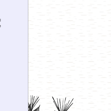
i
e
u