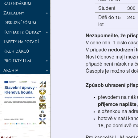
Kalendárium
Student
300
Základny
»
Dítě do 15
240
Diskuzní fórum
let
Kontakty, Odkazy
»
Nezapomeňte, že příspě
Tapety na pozadí
V ceně min. 1 číslo čas
V případě
nedodržení t
Kruh dárců
Noví členové mají možno
Projekty LLM
»
případě není nárok na č
Archiv
»
Časopis je možno si dok
Způsob uhrazení přís
převodem na náš 
příjemce napište
složenkou na adre
hotově v naší kanc
18, po domluvě mo
Pro kancelář LLM není d
Projekt: