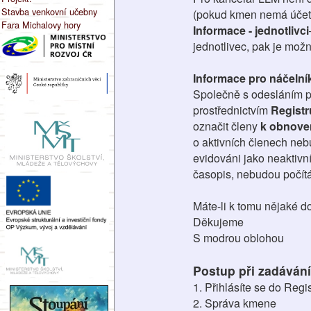
Stavba venkovní učebny
(pokud kmen nemá účet, 
Fara Michalovy hory
Informace - jednotlivci
jednotlivec, pak je mož
Informace pro náčelník
Společně s odesláním pe
prostřednictvím
Regist
označit členy
k obnoven
o aktivních členech neb
evidováni jako neaktivní
časopis, nebudou počítá
Máte-li k tomu nějaké do
Děkujeme
S modrou oblohou
Postup při zadáván
1. Přihlásíte se do Regi
2. Správa kmene