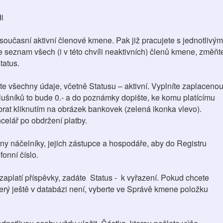
di
současní aktivní členové kmene. Pak již pracujete s jednotlivým
e seznam všech (i v této chvíli neaktivních) členů kmene, změňt
status.
jete všechny údaje, včetně Statusu – aktivní. Vyplníte zaplaceno
slušníků to bude 0.- a do poznámky dopište, ke komu platícímu
brat kliknutím na obrázek bankovek (zelená ikonka vlevo).
celář po obdržení platby.
y náčelníky, jejich zástupce a hospodáře, aby do Registru
fonní číslo.
nezaplatí příspěvky, zadáte Status - k vyřazení. Pokud chcete
erý ještě v databázi není, vyberte ve Správě kmene položku