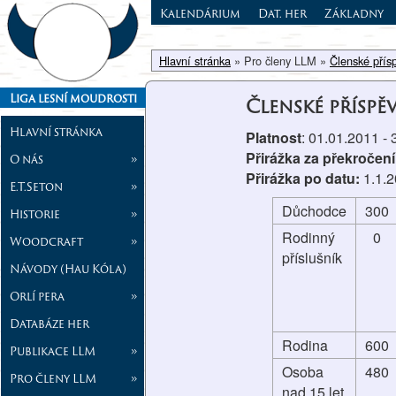
Kalendárium
Dat. her
Základny
Hlavní stránka
» Pro členy LLM »
Členské přís
Liga lesní moudrosti
Členské příspě
Hlavní stránka
Platnost
: 01.01.2011 -
Přirážka za překročení
O nás
»
Přirážka po datu:
1.1.
E.T.Seton
»
Důchodce
300
Historie
»
Rodinný
0
Woodcraft
»
příslušník
Návody (Hau Kóla)
Orlí pera
»
Databáze her
Rodina
600
Publikace LLM
»
Osoba
480
Pro členy LLM
»
nad 15 let