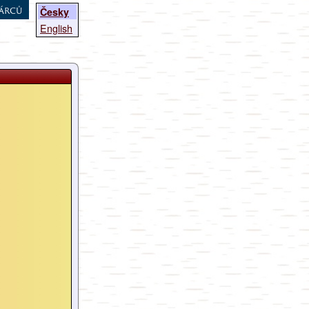
árců
Česky
English