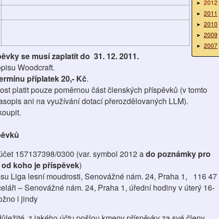
2012
2011
2010
2009
2007
vky se musí zaplatit do 31. 12. 2011.
opisu Woodcraft.
ermínu příplatek 20,- Kč
.
st platit pouze poměrnou část členských příspěvků (v tomto
asopis ani na využívání dotací přerozdělovaných LLM).
oupit.
pěvků
účet 157137398/0300 (var. symbol 2012 a
do poznámky pro
, od koho je příspěvek
)
su Liga lesní moudrosti, Senovážné nám. 24, Praha 1, 116 47
eláři – Senovážné nám. 24, Praha 1, úřední hodiny v úterý 16-
žno i jindy
ůležité, z jakého účtu pošlou kmeny příspěvky za své členy