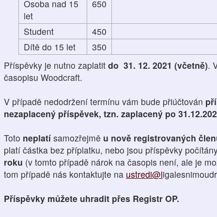
Osoba nad 15
650
let
Student
450
Dítě do 15 let
350
Příspěvky je nutno zaplatit
do 31. 12. 2021 (včetně)
. 
časopisu Woodcraft.
V případě nedodržení termínu vám bude přiúčtován
př
nezaplacený příspěvek, tzn. zaplacený po 31.12.20
Toto
neplatí
samozřejmě
u nově registrovaných čle
platí částka bez příplatku, nebo jsou příspěvky počítán
roku
(v tomto případě nárok na časopis není, ale je mo
tom případě nás kontaktujte na
ustredi@l
igalesnimoudro
Příspěvky můžete uhradit přes Registr OP.