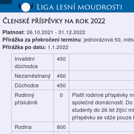
Liga lesní moudrosti
Členské příspěvky na rok 2022
Platnost
: 26.10.2021 - 31.12.2022
Přirážka za překročení termínu
: jednorázová 50, měs
Přirážka po datu:
1.1.2022
Invalidní
450
důchodce
Nezaměstnaný
450
Důchodce
450
Rodinný
0
Platit rodinné příspěvky m
příslušník
společné domácnosti. Do p
studenty do 26 let žijící 
příspěvku se váže pouze k
Rodina
800