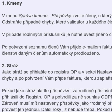
1. Kmeny
V menu
Správa kmene - Příspěvky
zvolte členy, u který
Odstraňte případné chyby, které validátor u každého čl
V případě rodinných příslušníků je nutné uvést jméno čl
Po potvrzení seznamu členů Vám přijde e-mailem faktu
členství daným členům automaticky prodlouženo.
2. Stráž
Jako stráž se přihlašte do registru OP a v sekci Nasta
chyby a po potvrzení Vám přijde faktura, kterou zaplaťt
Pokud jako stráž platíte příspěvky i za rodinné přísluš
přihlásili do Registru OP a potvrdili za ně souhlas GDP
Zároveň musí mít nastaveny příspěvky jako "rodinný pří
provést jen jednou. Další roky již nebude třeba. Pokud n