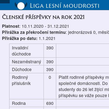
Liga lesní moudrosti
Členské příspěvky na rok 2021
Platnost
: 10.11.2020 - 31.12.2021
Přirážka za překročení termínu
: jednorázová 0, měsí
Přirážka po datu:
1.1.2021
Invalidní
390
důchodce
Nezaměstnaný
390
Důchodce
390
Rodinný
0
Platit rodinné příspěvky m
příslušník
společné domácnosti. Do p
studenty do 26 let žijící 
příspěvku se váže pouze k
Rodina
690