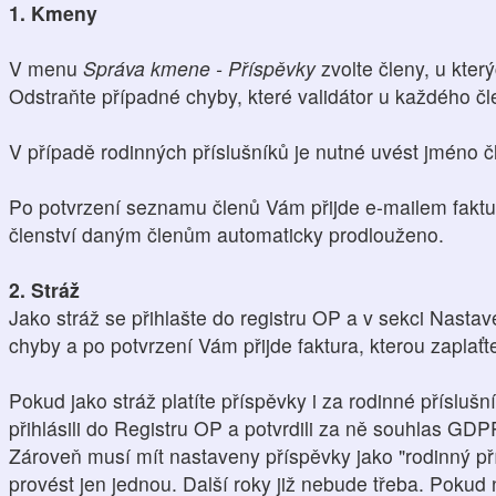
1. Kmeny
V menu
Správa kmene - Příspěvky
zvolte členy, u který
Odstraňte případné chyby, které validátor u každého čl
V případě rodinných příslušníků je nutné uvést jméno čl
Po potvrzení seznamu členů Vám přijde e-mailem faktu
členství daným členům automaticky prodlouženo.
2. Stráž
Jako stráž se přihlašte do registru OP a v sekci Nasta
chyby a po potvrzení Vám přijde faktura, kterou zaplaťt
Pokud jako stráž platíte příspěvky i za rodinné přísluš
přihlásili do Registru OP a potvrdili za ně souhlas GDP
Zároveň musí mít nastaveny příspěvky jako "rodinný pří
provést jen jednou. Další roky již nebude třeba. Pokud n