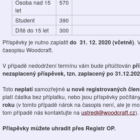
Osoba nad 15
570
let
Student
390
Dítě do 15 let
300
Příspěvky je nutno zaplatit
do 31. 12. 2020 (včetně)
. 
časopisu Woodcraft.
V případě nedodržení termínu vám bude přiúčtován
př
nezaplacený příspěvek, tzn. zaplacený po 31.12.20
Toto
neplatí
samozřejmě
u nově registrovaných čle
platí částka bez příplatku, nebo jsou příspěvky počítán
roku
(v tomto případě nárok na časopis není, ale je mo
tom případě nás kontaktujte na
ustredi@woodcraft.cz
).
Příspěvky můžete uhradit přes Registr OP.