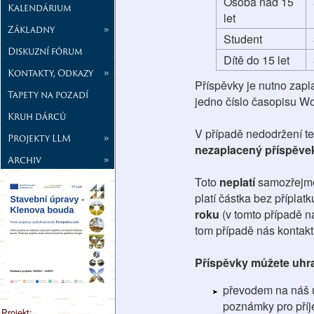
Osoba nad 15
Kalendárium
let
Základny
»
Student
Diskuzní fórum
Dítě do 15 let
Kontakty, Odkazy
»
Příspěvky je nutno zapla
Tapety na pozadí
jedno číslo časopisu Wo
Kruh dárců
V případě nedodržení t
Projekty LLM
»
nezaplacený příspěvek
Archiv
»
Toto
neplatí
samozřejm
platí částka bez příplat
roku
(v tomto případě n
tom případě nás kontakt
Příspěvky můžete uhra
převodem na náš ú
poznámky pro příj
Projekt: