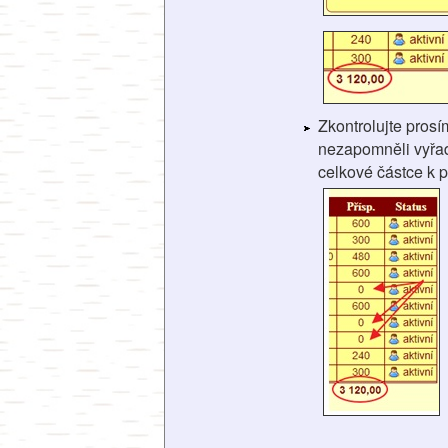
Zkontrolujte pros
nezapomněli vyřadi
celkové částce k p