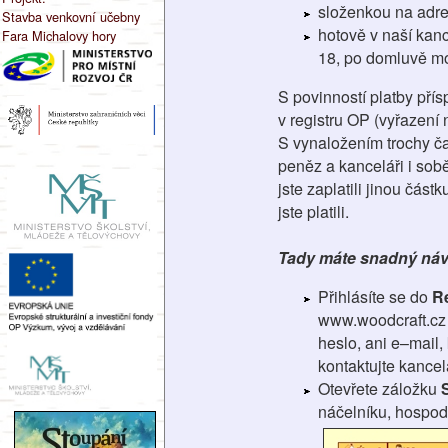
složenkou na adre
Stavba venkovní učebny
hotově v naší kanc
Fara Michalovy hory
18, po domluvě mo
S povinností platby pří
v registru OP (vyřazení
S vynaložením trochy čas
peněz a kanceláři i sobě
jste zaplatili jinou čás
jste platili.
Tady máte snadný návo
Přihlásíte se do
R
www.woodcraft.cz
heslo, ani e–mail,
kontaktujte kancel
Otevřete záložku
náčelníku, hospod