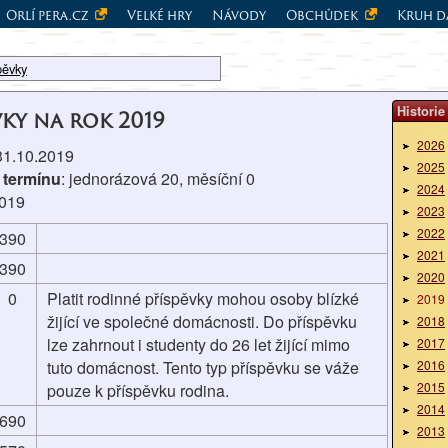
Orlí pera.cz
Velké hry
Návody
Obchůdek
Kruh d
pěvky
Historie
vky na rok 2019
2026
 31.10.2019
2025
 termínu
: jednorázová 20, měsíční 0
2024
2019
2023
2022
390
2021
390
2020
0
Platit rodinné příspěvky mohou osoby blízké
2019
žijící ve společné domácnosti. Do příspěvku
2018
lze zahrnout i studenty do 26 let žijící mimo
2017
tuto domácnost. Tento typ příspěvku se váže
2016
2015
pouze k příspěvku rodina.
2014
690
2013