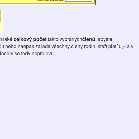
ím také
celkový počet
takto vybraných
členů
, abyste
t nebo naopak zařadit všechny členy rodin, kteří platí 0,– a v
lacení se tedy neprojeví