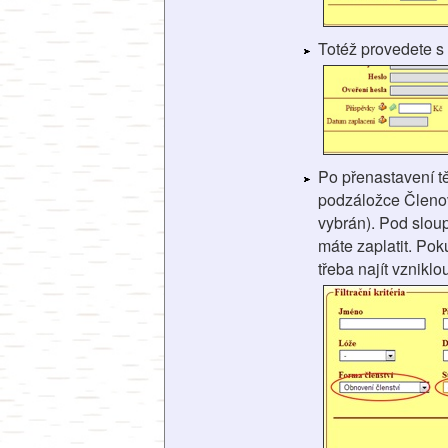
Totéž provedete 
Po přenastavení t
podzáložce Členové
vybrán). Pod slou
máte zaplatit. Pok
třeba najít vznikl