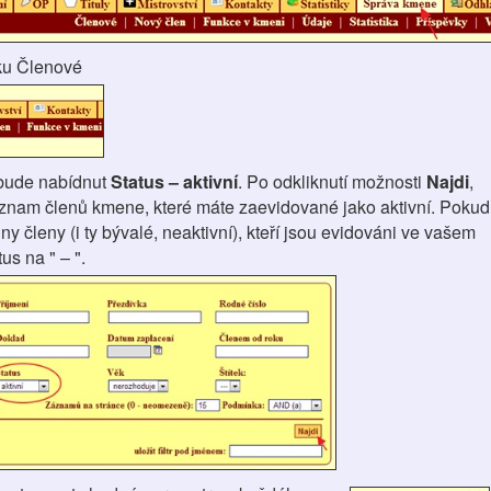
ku Členové
bude nabídnut
Status – aktivní
. Po odkliknutí možnosti
Najdi
,
znam členů kmene, které máte zaevidované jako aktivní. Pokud
ny členy (i ty bývalé, neaktivní), kteří jsou evidováni ve vašem
us na " – ".