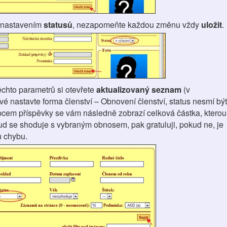
s nastavením
statusů
, nezapomeňte každou změnu vždy
uložit
.
ěchto parametrů si otevřete
aktualizovaný seznam
(v
 nastavte forma členství – Obnovení členství, status nesmí být
pcem příspěvky se vám následně zobrazí celková částka, kterou
ud se shoduje s vybraným obnosem, pak gratuluji, pokud ne, je
ou chybu.