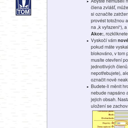
Abyste nemuseli 
člena zvlášť, může
si označíte zatrže
provést totožnou ak
na „k vyřazení“), 
Akce:
, rozkliknet
Vyskočí vám
nové
pokud máte vyskak
blokováno, v tom p
musíte otevření po
jednotlivých členů
nepotřebujete), al
označit nově neak
Budete-li měnit 
nebude napsáno akt
jejich obsah. Nast
uložení se zachov