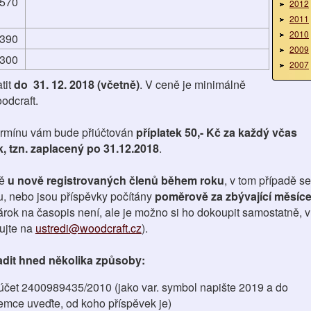
570
2012
2011
2010
390
2009
300
2007
tit
do 31. 12. 2018 (včetně)
. V ceně je minimálně
odcraft.
ermínu vám bude přiúčtován
příplatek 50,- Kč za každý včas
, tzn. zaplacený po 31.12.2018
.
ě
u nově registrovaných členů během roku
, v tom případě se
ku, nebo jsou příspěvky počítány
poměrově za zbývající měsíc
árok na časopis není, ale je možno si ho dokoupit samostatně, v
ujte na
ustredi@woodcraft.cz
).
dit hned několika způsoby:
čet 2400989435/2010 (jako var. symbol napište 2019 a do
emce uveďte, od koho příspěvek je)