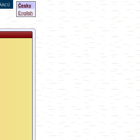
árců
Česky
English