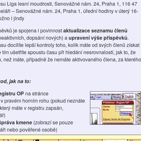
su Liga lesní moudrosti, Senovážné nám. 24, Praha 1, 116 47
eláři – Senovážné nám. 24, Praha 1, úřední hodiny v úterý 16-
žno i jindy
spěvků je spojena i povinnost
aktualizace seznamu členů
 neaktivních, dopsání nových) a
upravení výše příspěvků
.
u docílíte lepší kontroly toho, kolik máte od svých členů získat
 tím ušetříte spoustu času při hledání nesrovnalostí, jak to, že
tku, než máte, případně že nemáte aktivovaného člena, za kteréh
d, jak na to:
egistru OP
na stránce
 v pravém horním rohu (pokud neznáte
 který máte v registru zapsán,
ář)
Správa kmene
(zobrazí se pouze
áři nebo pověřené osobě)