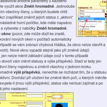
nastavovat shodné parametry u každého
te využít akce
Změň hromadně
. Jednoduše
ním všechny členy, u kterých budete chtít
ci (například změnit jejich status z „aktivní“
a následně horní políčko, kde máte napsáno
e a vyberete z nabídky
Změň hromadně
.
 okno
(pozor, zde může dojít ke zradě,
ování nových oken v počítači automaticky
řípadě se vám zobrazí chybová hláška, že okno nelze otevřít a
volit). Nové okno vypadá stejně jako při změně údajů
, jen nelze měnit základní údaje (což v tomto případě
e dovolí vám měnit statusy a výše příspěvků. Stačí si tedy jen
tivní členy najednou a změnit všechny v jednom kroku.
hromadně
výši příspěvků
, nenechte se rozházet tím, že u statusu
ivní. Dochází při uložení ke změně těch polí, u kterých měníte
avujete-li jinou výši příspěvků, status vás nemusí zajímat a po
á jeho nastavení.