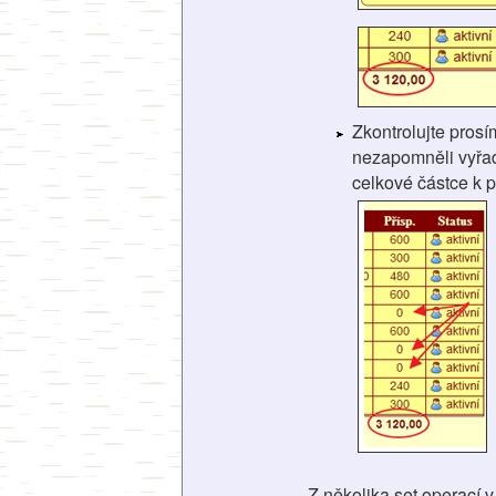
Zkontrolujte pros
nezapomněli vyřadi
celkové částce k p
Z několika set operací 