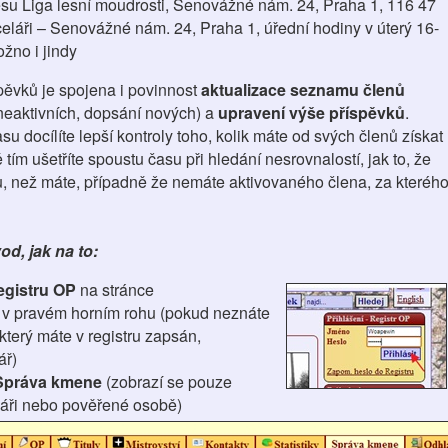
su Liga lesní moudrosti, Senovážné nám. 24, Praha 1, 116 47
eláři – Senovážné nám. 24, Praha 1, úřední hodiny v úterý 16-
žno i jindy
spěvků je spojena i povinnost
aktualizace seznamu členů
 neaktivních, dopsání nových) a
upravení výše příspěvků
.
u docílíte lepší kontroly toho, kolik máte od svých členů získat
 tím ušetříte spoustu času při hledání nesrovnalostí, jak to, že
tku, než máte, případně že nemáte aktivovaného člena, za kteréh
d, jak na to:
egistru OP
na stránce
 v pravém horním rohu (pokud neznáte
 který máte v registru zapsán,
ář)
Správa kmene
(zobrazí se pouze
áři nebo pověřené osobě)