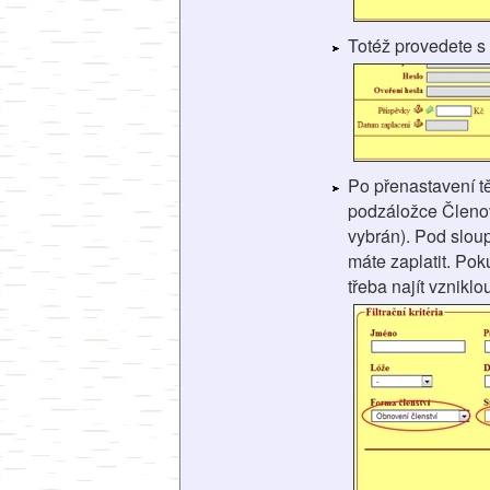
Totéž provedete 
Po přenastavení t
podzáložce Členové
vybrán). Pod slou
máte zaplatit. Pok
třeba najít vznikl