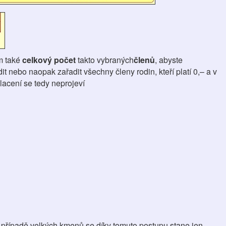
ím také
celkový počet
takto vybraných
členů
, abyste
t nebo naopak zařadit všechny členy rodin, kteří platí 0,– a v
lacení se tedy neprojeví
v případě velkých kmenů se díky tomuto postupu stane jen