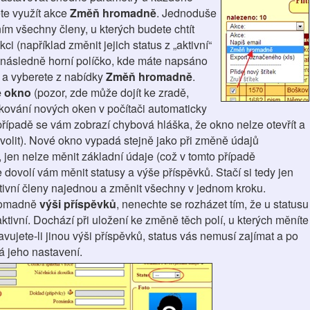
te využít akce
Změň hromadně
. Jednoduše
ním všechny členy, u kterých budete chtít
ci (například změnit jejich status z „aktivní“
a následně horní políčko, kde máte napsáno
e a vyberete z nabídky
Změň hromadně
.
 okno
(pozor, zde může dojít ke zradě,
ování nových oken v počítači automaticky
řípadě se vám zobrazí chybová hláška, že okno nelze otevřít a
volit). Nové okno vypadá stejně jako při změně údajů
, jen nelze měnit základní údaje (což v tomto případě
e dovolí vám měnit statusy a výše příspěvků. Stačí si tedy jen
tivní členy najednou a změnit všechny v jednom kroku.
hromadně
výši příspěvků
, nenechte se rozházet tím, že u statusu
ivní. Dochází při uložení ke změně těch polí, u kterých měníte
avujete-li jinou výši příspěvků, status vás nemusí zajímat a po
á jeho nastavení.