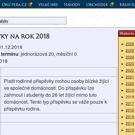
Orlí pera.cz
Velké hry
Návody
Obchůdek
Kruh d
pěvky
Historie
vky na rok 2018
2026
 31.12.2018
2025
 termínu
: jednorázová 20, měsíční 0
2024
2018
2023
2022
2021
Platit rodinné příspěvky mohou osoby blízké žijící
2020
ve společné domácnosti. Do příspěvku lze
2019
zahrnout i studenty do 26 let žijící mimo tuto
2018
domácnost. Tento typ příspěvku se váže pouze k
2017
příspěvku rodina.
2016
2015
2014
2013