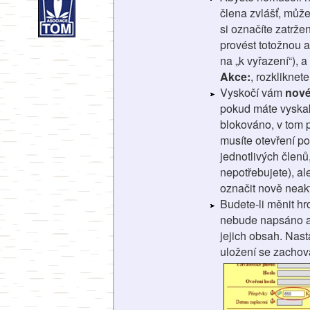
člena zvlášť, může
si označíte zatrže
provést totožnou ak
na „k vyřazení“), 
Akce:
, rozkliknet
Vyskočí vám
nové
pokud máte vyskak
blokováno, v tom p
musíte otevření po
jednotlivých členů
nepotřebujete), al
označit nově neak
Budete-li měnit 
nebude napsáno akt
jejich obsah. Nast
uložení se zachov