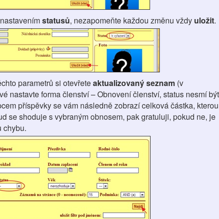
s nastavením
statusů
, nezapomeňte každou změnu vždy
uložit
.
ěchto parametrů si otevřete
aktualizovaný seznam
(v
 nastavte forma členství – Obnovení členství, status nesmí být
pcem příspěvky se vám následně zobrazí celková částka, kterou
ud se shoduje s vybraným obnosem, pak gratuluji, pokud ne, je
ou chybu.