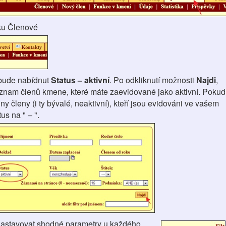
ku Členové
bude nabídnut
Status – aktivní
. Po odkliknutí možnosti
Najdi
,
znam členů kmene, které máte zaevidované jako aktivní. Pokud
ny členy (i ty bývalé, neaktivní), kteří jsou evidováni ve vašem
us na " – ".
nastavovat shodné parametry u každého