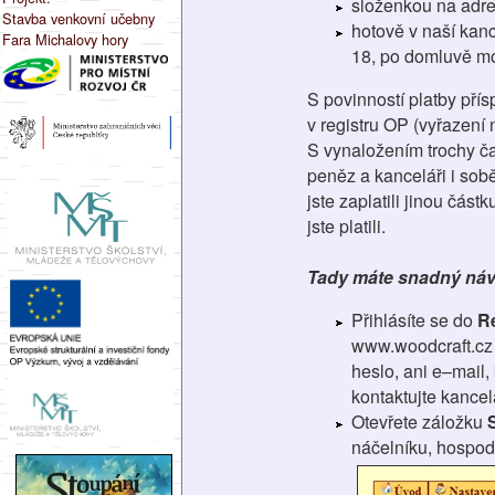
složenkou na adre
Stavba venkovní učebny
hotově v naší kanc
Fara Michalovy hory
18, po domluvě mo
S povinností platby pří
v registru OP (vyřazení
S vynaložením trochy čas
peněz a kanceláři i sobě
jste zaplatili jinou čás
jste platili.
Tady máte snadný návo
Přihlásíte se do
R
www.woodcraft.cz
heslo, ani e–mail,
kontaktujte kancel
Otevřete záložku
náčelníku, hospod