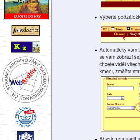
Vyberte podzálož
Automaticky vám 
se vám zobrazí se
chcete vidět všech
kmeni, změňte stat
Abyste nemuseli 