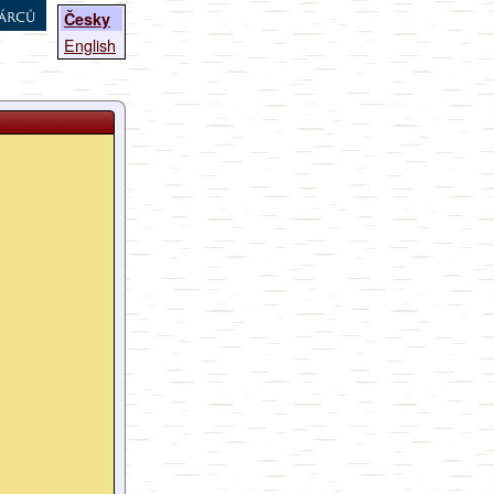
árců
Česky
English