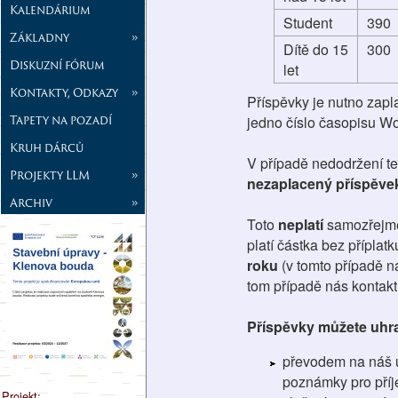
Kalendárium
Student
390
Základny
»
Dítě do 15
300
Diskuzní fórum
let
Kontakty, Odkazy
»
Příspěvky je nutno zapla
Tapety na pozadí
jedno číslo časopisu Wo
Kruh dárců
V případě nedodržení t
Projekty LLM
»
nezaplacený příspěvek
Archiv
»
Toto
neplatí
samozřejm
platí částka bez příplat
roku
(v tomto případě n
tom případě nás kontakt
Příspěvky můžete uhra
převodem na náš ú
poznámky pro příj
Projekt: