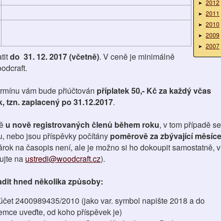
2012
2011
2010
2009
2007
tit
do 31. 12. 2017 (včetně)
. V ceně je minimálně
odcraft.
ermínu vám bude přiúčtován
příplatek 50,- Kč za každý včas
, tzn. zaplacený po 31.12.2017
.
ě
u nově registrovaných členů během roku
, v tom případě se
ku, nebo jsou příspěvky počítány
poměrově za zbývající měsíc
árok na časopis není, ale je možno si ho dokoupit samostatně, v
ujte na
ustredi@woodcraft.cz
).
dit hned několika způsoby:
čet 2400989435/2010 (jako var. symbol napište 2018 a do
emce uveďte, od koho příspěvek je)