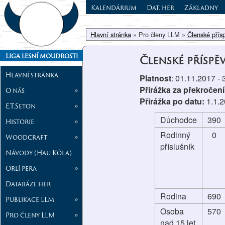
Kalendárium
Dat. her
Základny
Hlavní stránka
» Pro členy LLM »
Členské přís
Liga lesní moudrosti
Členské příspě
Hlavní stránka
Platnost
: 01.11.2017 -
Přirážka za překročení
O nás
»
Přirážka po datu:
1.1.
E.T.Seton
»
Důchodce
390
Historie
»
Rodinný
0
Woodcraft
»
příslušník
Návody (Hau Kóla)
Orlí pera
»
Databáze her
Rodina
690
Publikace LLM
»
Osoba
570
Pro členy LLM
»
nad 15 let