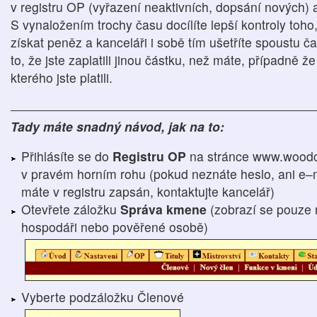
v registru OP (vyřazení neaktivních, dopsání nových)
S vynaložením trochy času docílíte lepší kontroly toho
získat peněz a kanceláři i sobě tím ušetříte spoustu ča
to, že jste zaplatili jinou částku, než máte, případně 
kterého jste platili.
Tady máte snadný návod, jak na to:
Přihlásíte se do
Registru OP
na stránce www.woodc
v pravém horním rohu (pokud neznáte heslo, ani e–m
máte v registru zapsán, kontaktujte kancelář)
Otevřete záložku
Správa kmene
(zobrazí se pouze 
hospodáři nebo pověřené osobě)
Vyberte podzáložku Členové