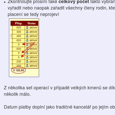
Zkontrolujte prosím také
celkový počet
takto vybra
vyřadit nebo naopak zařadit všechny členy rodin, kteř
placení se tedy neprojeví
Z několika set operací v případě velkých kmenů se dí
několik málo.
Datum platby doplní jako tradičně kancelář po jejím ob