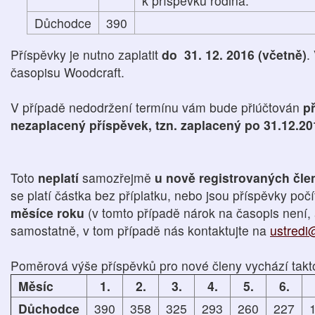
k příspěvku rodina.
Důchodce
390
Příspěvky je nutno zaplatit
do 31. 12. 2016 (včetně)
.
časopisu Woodcraft.
V případě nedodržení termínu vám bude přiúčtován
př
nezaplacený příspěvek, tzn. zaplacený po 31.12.20
Toto
neplatí
samozřejmě
u nově registrovaných čl
se platí částka bez příplatku, nebo jsou příspěvky poč
měsíce roku
(v tomto případě nárok na časopis není, 
samostatně, v tom případě nás kontaktujte na
ustredi
Poměrová výše příspěvků pro nové členy vychází takt
Měsíc
1.
2.
3.
4.
5.
6.
Důchodce
390
358
325
293
260
227