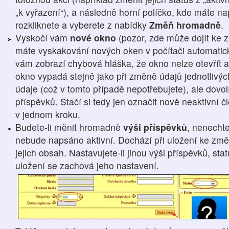
„k vyřazení“), a následně horní políčko, kde máte 
rozkliknete a vyberete z nabídky
Změň hromadně
.
Vyskočí vám
nové okno
(pozor, zde může dojít ke 
máte vyskakování nových oken v počítači automatic
vám zobrazí chybová hláška, že okno nelze otevřít a
okno vypadá stejně jako při změně údajů jednotlivýc
údaje (což v tomto případě nepotřebujete), ale dovo
příspěvků. Stačí si tedy jen označit nově neaktivní
v jednom kroku.
Budete-li měnit hromadně
výši příspěvků
, nenechte
nebude napsáno aktivní. Dochází při uložení ke změn
jejich obsah. Nastavujete-li jinou výši příspěvků, st
uložení se zachová jeho nastavení.