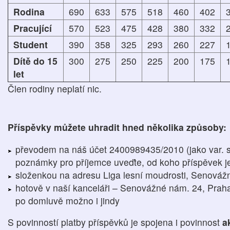
Rodina
690
633
575
518
460
402
Pracující
570
523
475
428
380
332
Student
390
358
325
293
260
227
Dítě do 15
300
275
250
225
200
175
let
Člen rodiny neplatí nic.
Příspěvky můžete uhradit hned několika způsoby:
převodem na náš účet 2400989435/2010 (jako var. 
poznámky pro příjemce uveďte, od koho příspěvek j
složenkou na adresu Liga lesní moudrosti, Senováž
hotově v naší kanceláři – Senovážné nám. 24, Praha 
po domluvě možno i jindy
S povinností platby příspěvků je spojena i povinnost
a