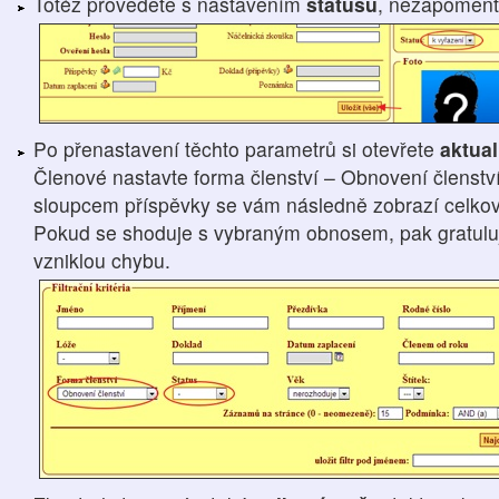
Totéž provedete s nastavením
statusů
, nezapomeň
Po přenastavení těchto parametrů si otevřete
aktua
Členové nastavte forma členství – Obnovení členství
sloupcem příspěvky se vám následně zobrazí celková
Pokud se shoduje s vybraným obnosem, pak gratuluji,
vzniklou chybu.