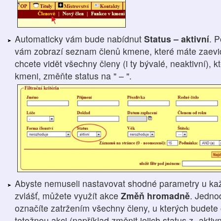
Automaticky vám bude nabídnut
Status – aktivní
. 
vám zobrazí seznam členů kmene, které máte zaevid
chcete vidět všechny členy (i ty bývalé, neaktivní), 
kmeni, změňte status na " – ".
Abyste nemuseli nastavovat shodné parametry u ka
zvlášť, můžete využít akce
Změň hromadně
. Jedno
označíte zatržením všechny členy, u kterých budete 
totožnou akci (například změnit jejich status z „aktivn