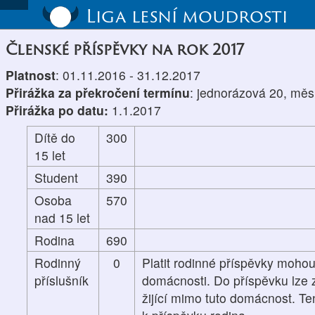
Liga lesní moudrosti
Členské příspěvky na rok 2017
Platnost
: 01.11.2016 - 31.12.2017
Přirážka za překročení termínu
: jednorázová 20, měs
Přirážka po datu:
1.1.2017
Dítě do
300
15 let
Student
390
Osoba
570
nad 15 let
Rodina
690
Rodinný
0
Platit rodinné příspěvky mohou
příslušník
domácnosti. Do příspěvku lze z
žijící mimo tuto domácnost. Te