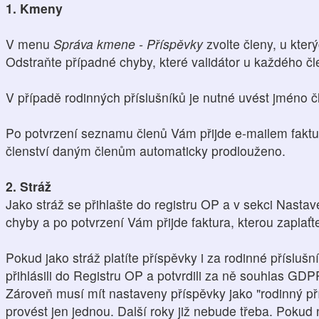
1. Kmeny
V menu
Správa kmene - Příspěvky
zvolte členy, u který
Odstraňte případné chyby, které validátor u každého čl
V případě rodinných příslušníků je nutné uvést jméno čl
Po potvrzení seznamu členů Vám přijde e-mailem faktu
členství daným členům automaticky prodlouženo.
2. Stráž
Jako stráž se přihlašte do registru OP a v sekci Nasta
chyby a po potvrzení Vám přijde faktura, kterou zaplaťt
Pokud jako stráž platíte příspěvky i za rodinné přísluš
přihlásili do Registru OP a potvrdili za ně souhlas GDP
Zároveň musí mít nastaveny příspěvky jako "rodinný pří
provést jen jednou. Další roky již nebude třeba. Pokud n