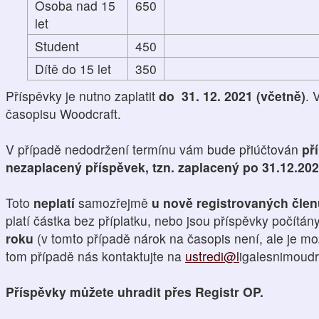
Osoba nad 15
650
let
Student
450
Dítě do 15 let
350
Příspěvky je nutno zaplatit
do 31. 12. 2021 (včetně)
. 
časopisu Woodcraft.
V případě nedodržení termínu vám bude přiúčtován
př
nezaplacený příspěvek, tzn. zaplacený po 31.12.20
Toto
neplatí
samozřejmě
u nově registrovaných čle
platí částka bez příplatku, nebo jsou příspěvky počítán
roku
(v tomto případě nárok na časopis není, ale je mo
tom případě nás kontaktujte na
ustredi@l
igalesnimoudro
Příspěvky můžete uhradit přes Registr OP.