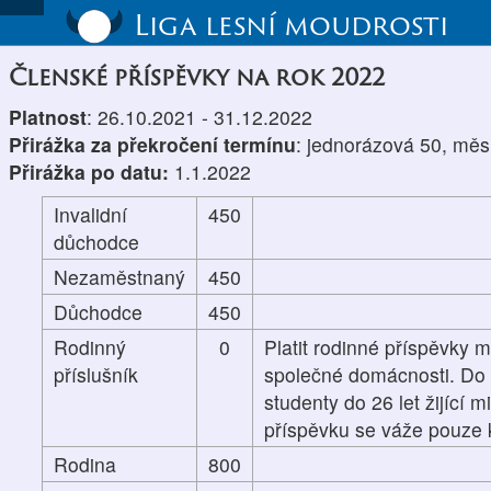
Liga lesní moudrosti
Členské příspěvky na rok 2022
Platnost
: 26.10.2021 - 31.12.2022
Přirážka za překročení termínu
: jednorázová 50, měs
Přirážka po datu:
1.1.2022
Invalidní
450
důchodce
Nezaměstnaný
450
Důchodce
450
Rodinný
0
Platit rodinné příspěvky m
příslušník
společné domácnosti. Do p
studenty do 26 let žijící 
příspěvku se váže pouze k
Rodina
800