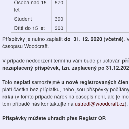
Osoba nad 15
570
let
Student
390
Dítě do 15 let
300
Příspěvky je nutno zaplatit
do 31. 12. 2020 (včetně)
. 
časopisu Woodcraft.
V případě nedodržení termínu vám bude přiúčtován
př
nezaplacený příspěvek, tzn. zaplacený po 31.12.20
Toto
neplatí
samozřejmě
u nově registrovaných čle
platí částka bez příplatku, nebo jsou příspěvky počítán
roku
(v tomto případě nárok na časopis není, ale je mo
tom případě nás kontaktujte na
ustredi@woodcraft.cz
).
Příspěvky můžete uhradit přes Registr OP.