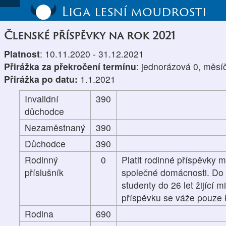
Liga lesní moudrosti
Členské příspěvky na rok 2021
Platnost
: 10.11.2020 - 31.12.2021
Přirážka za překročení termínu
: jednorázová 0, měsí
Přirážka po datu:
1.1.2021
Invalidní
390
důchodce
Nezaměstnaný
390
Důchodce
390
Rodinný
0
Platit rodinné příspěvky m
příslušník
společné domácnosti. Do p
studenty do 26 let žijící 
příspěvku se váže pouze k
Rodina
690