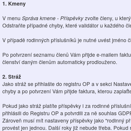
1. Kmeny
V menu
Správa kmene - Příspěvky
zvolte členy, u který
Odstraňte případné chyby, které validátor u každého čl
V případě rodinných příslušníků je nutné uvést jméno čl
Po potvrzení seznamu členů Vám přijde e-mailem faktu
členství daným členům automaticky prodlouženo.
2. Stráž
Jako stráž se přihlašte do registru OP a v sekci Nasta
chyby a po potvrzení Vám přijde faktura, kterou zaplaťt
Pokud jako stráž platíte příspěvky i za rodinné přísluš
přihlásili do Registru OP a potvrdili za ně souhlas GDP
Zároveň musí mít nastaveny příspěvky jako "rodinný pří
provést jen jednou. Další roky již nebude třeba. Pokud n