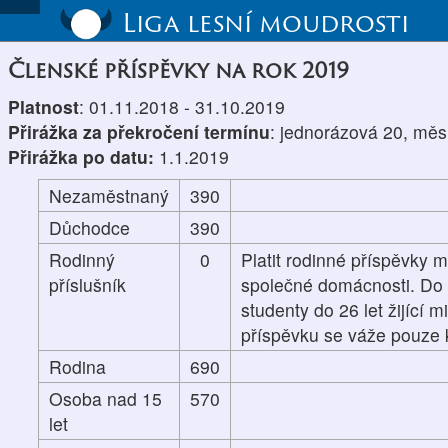
Liga lesní moudrosti
Členské příspěvky na rok 2019
Platnost
: 01.11.2018 - 31.10.2019
Přirážka za překročení termínu
: jednorázová 20, měs
Přirážka po datu:
1.1.2019
Nezaměstnaný
390
Důchodce
390
Rodinný
0
Platit rodinné příspěvky m
příslušník
společné domácnosti. Do p
studenty do 26 let žijící 
příspěvku se váže pouze k
Rodina
690
Osoba nad 15
570
let