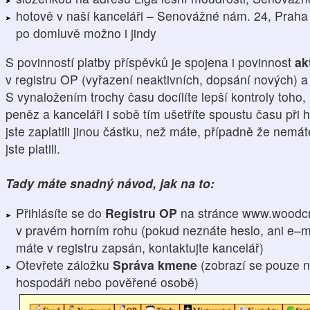
hotově v naší kanceláři – Senovážné nám. 24, Praha 
po domluvě možno i jindy
S povinností platby příspěvků je spojena i povinnost
ak
v registru OP (vyřazení neaktivních, dopsání nových) 
S vynaložením trochy času docílíte lepší kontroly toho,
peněz a kanceláři i sobě tím ušetříte spoustu času při h
jste zaplatili jinou částku, než máte, případně že nemá
jste platili.
Tady máte snadný návod, jak na to:
Přihlásíte se do
Registru OP
na stránce www.woodcr
v pravém horním rohu (pokud neznáte heslo, ani e–ma
máte v registru zapsán, kontaktujte kancelář)
Otevřete záložku
Správa kmene
(zobrazí se pouze n
hospodáři nebo pověřené osobě)