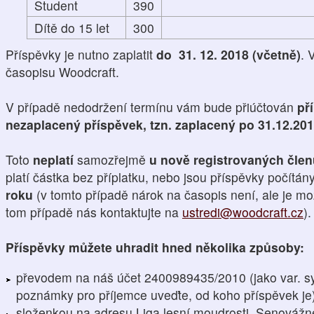
Student
390
Dítě do 15 let
300
Příspěvky je nutno zaplatit
do 31. 12. 2018 (včetně)
. 
časopisu Woodcraft.
V případě nedodržení termínu vám bude přiúčtován
př
nezaplacený příspěvek, tzn. zaplacený po 31.12.20
Toto
neplatí
samozřejmě
u nově registrovaných čle
platí částka bez příplatku, nebo jsou příspěvky počítán
roku
(v tomto případě nárok na časopis není, ale je mo
tom případě nás kontaktujte na
ustredi@woodcraft.cz
).
Příspěvky můžete uhradit hned několika způsoby:
převodem na náš účet 2400989435/2010 (jako var. s
poznámky pro příjemce uveďte, od koho příspěvek je
složenkou na adresu Liga lesní moudrosti, Senovážn