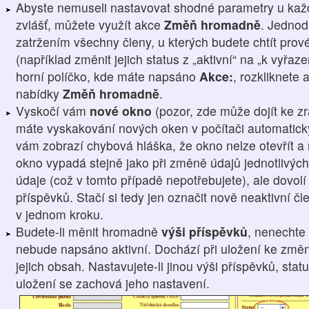
Abyste nemuseli nastavovat shodné parametry u kaž
zvlášť, můžete využít akce
Změň hromadně
. Jednod
zatržením všechny členy, u kterých budete chtít prové
(například změnit jejich status z „aktivní“ na „k vyřaz
horní políčko, kde máte napsáno
Akce:
, rozkliknete 
nabídky
Změň hromadně
.
Vyskočí vám
nové okno
(pozor, zde může dojít ke z
máte vyskakování nových oken v počítači automatick
vám zobrazí chybová hláška, že okno nelze otevřít a 
okno vypadá stejně jako při změně údajů jednotlivých
údaje (což v tomto případě nepotřebujete), ale dovol
příspěvků. Stačí si tedy jen označit nově neaktivní 
v jednom kroku.
Budete-li měnit hromadně
výši příspěvků
, nenechte 
nebude napsáno aktivní. Dochází při uložení ke změn
jejich obsah. Nastavujete-li jinou výši příspěvků, sta
uložení se zachová jeho nastavení.