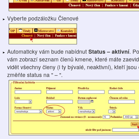
Vyberte podzáložku Členové
Automaticky vám bude nabídnut
Status – aktivní
. P
vám zobrazí seznam členů kmene, které máte zaevido
vidět všechny členy (i ty bývalé, neaktivní), kteří js
změňte status na " – ".