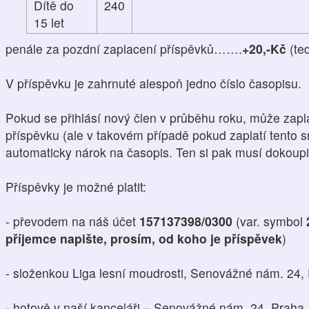
Dítě do
240
15 let
penále za pozdní zaplacení příspěvků…….
+20,-Kč
(te
V příspěvku je zahrnuté alespoň jedno číslo časopisu.
Pokud se přihlásí nový člen v průběhu roku, může zapl
příspěvku (ale v takovém případě pokud zaplatí tento 
automaticky nárok na časopis. Ten si pak musí dokoupit, 
Příspěvky je možné platit:
- převodem na náš účet
157137398/0300
(var. symbol
příjemce napište, prosím, od koho je příspěvek
)
- složenkou Liga lesní moudrosti, Senovážné nám. 24,
- hotově v naší kanceláři – Senovážné nám. 24, Praha 