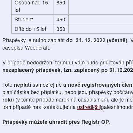
Osoba nad 15
650
let
Student
450
Dítě do 15 let
350
Příspěvky je nutno zaplatit
do 31. 12. 2022 (včetně)
. 
časopisu Woodcraft.
V případě nedodržení termínu vám bude přiúčtován
př
nezaplacený příspěvek, tzn. zaplacený po 31.12.20
Toto
neplatí
samozřejmě
u nově registrovaných čle
platí částka bez příplatku, nebo jsou příspěvky počítán
roku
(v tomto případě nárok na časopis není, ale je mo
tom případě nás kontaktujte na
ustredi@l
igalesnimoudro
Příspěvky můžete uhradit přes Registr OP.