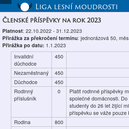
Liga lesní moudrosti
Členské příspěvky na rok 2023
Platnost
: 22.10.2022 - 31.12.2023
Přirážka za překročení termínu
: jednorázová 50, měs
Přirážka po datu:
1.1.2023
Invalidní
450
důchodce
Nezaměstnaný
450
Důchodce
450
Rodinný
0
Platit rodinné příspěvky m
příslušník
společné domácnosti. Do p
studenty do 26 let žijící 
příspěvku se váže pouze k
Rodina
800