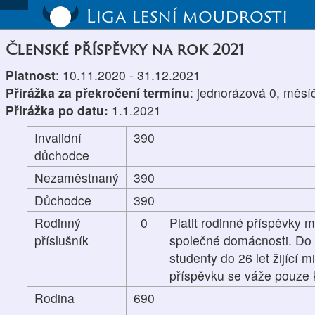
Liga lesní moudrosti
Členské příspěvky na rok 2021
Platnost
: 10.11.2020 - 31.12.2021
Přirážka za překročení termínu
: jednorázová 0, měsí
Přirážka po datu:
1.1.2021
Invalidní
390
důchodce
Nezaměstnaný
390
Důchodce
390
Rodinný
0
Platit rodinné příspěvky m
příslušník
společné domácnosti. Do p
studenty do 26 let žijící 
příspěvku se váže pouze k
Rodina
690