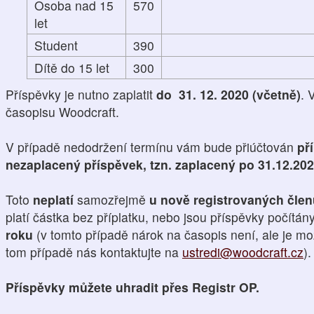
Osoba nad 15
570
let
Student
390
Dítě do 15 let
300
Příspěvky je nutno zaplatit
do 31. 12. 2020 (včetně)
. 
časopisu Woodcraft.
V případě nedodržení termínu vám bude přiúčtován
př
nezaplacený příspěvek, tzn. zaplacený po 31.12.20
Toto
neplatí
samozřejmě
u nově registrovaných čle
platí částka bez příplatku, nebo jsou příspěvky počítán
roku
(v tomto případě nárok na časopis není, ale je mo
tom případě nás kontaktujte na
ustredi@woodcraft.cz
).
Příspěvky můžete uhradit přes Registr OP.