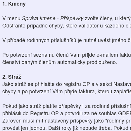
1. Kmeny
V menu
Správa kmene - Příspěvky
zvolte členy, u který
Odstraňte případné chyby, které validátor u každého čl
V případě rodinných příslušníků je nutné uvést jméno čl
Po potvrzení seznamu členů Vám přijde e-mailem faktu
členství daným členům automaticky prodlouženo.
2. Stráž
Jako stráž se přihlašte do registru OP a v sekci Nasta
chyby a po potvrzení Vám přijde faktura, kterou zaplaťt
Pokud jako stráž platíte příspěvky i za rodinné přísluš
přihlásili do Registru OP a potvrdili za ně souhlas GDP
Zároveň musí mít nastaveny příspěvky jako "rodinný pří
provést jen jednou. Další roky již nebude třeba. Pokud n