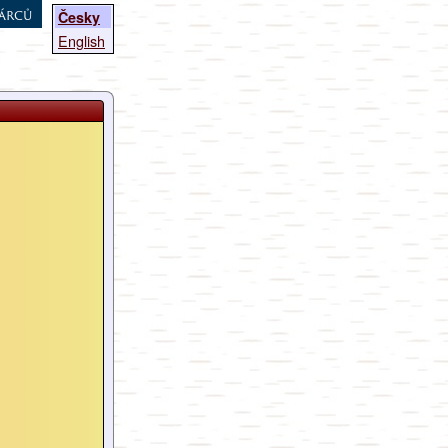
árců
Česky
English