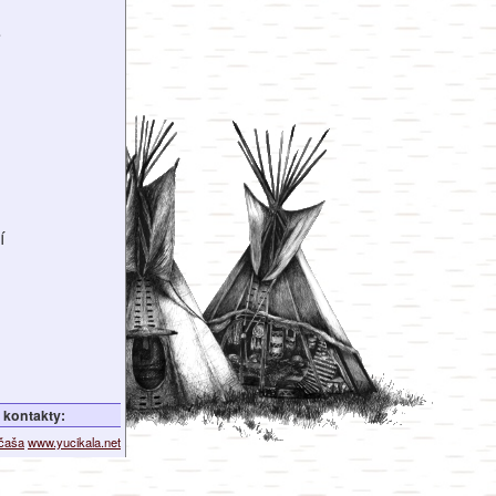
é
í
kontakty:
ičaša
www.yucikala.net