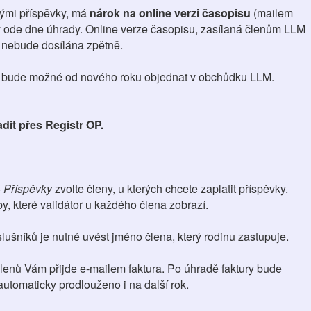
ými příspěvky, má
nárok na online verzi časopisu
(mailem
y ode dne úhrady. Online verze časopisu, zasílaná členům LLM
y nebude dosílána zpětně.
u bude možné od nového roku objednat v obchůdku LLM.
dit přes Registr OP.
 Příspěvky
zvolte členy, u kterých chcete zaplatit příspěvky.
y, které validátor u každého člena zobrazí.
lušníků je nutné uvést jméno člena, který rodinu zastupuje.
enů Vám přijde e-mailem faktura. Po úhradě faktury bude
utomaticky prodlouženo i na další rok.