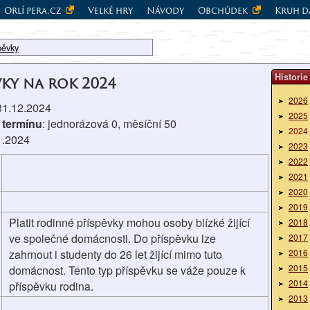
Orlí pera.cz
Velké hry
Návody
Obchůdek
Kruh d
pěvky
Historie
vky na rok 2024
2026
 31.12.2024
2025
 termínu
: jednorázová 0, měsíční 50
2024
1.2024
2023
2022
2021
2020
2019
Platit rodinné příspěvky mohou osoby blízké žijící
2018
ve společné domácnosti. Do příspěvku lze
2017
zahrnout i studenty do 26 let žijící mimo tuto
2016
2015
domácnost. Tento typ příspěvku se váže pouze k
2014
příspěvku rodina.
2013