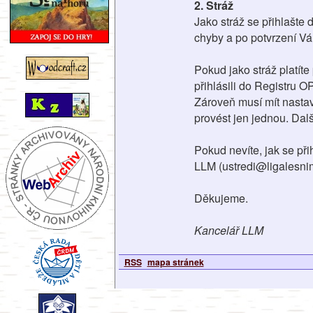
2. Stráž
Jako stráž se přihlašte 
chyby a po potvrzení Vám
Pokud jako stráž platíte
přihlásili do Registru O
Zároveň musí mít nastave
provést jen jednou. Dalš
Pokud nevíte, jak se při
LLM (ustredi@ligalesnim
Děkujeme.
Kancelář LLM
RSS
mapa stránek