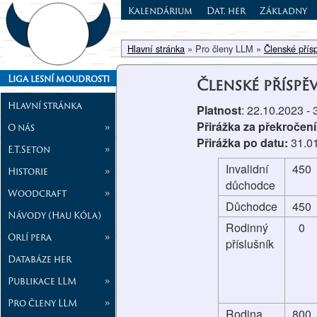
Kalendárium
Dat. her
Základny
Hlavní stránka
» Pro členy LLM »
Členské přís
Liga lesní moudrosti
Členské příspě
Hlavní stránka
Platnost
: 22.10.2023 -
Přirážka za překročení
O nás
»
Přirážka po datu:
31.0
E.T.Seton
»
Invalidní
450
Historie
»
důchodce
Woodcraft
»
Důchodce
450
Návody (Hau Kóla)
Rodinný
0
Orlí pera
»
příslušník
Databáze her
Publikace LLM
»
Pro členy LLM
»
Rodina
800