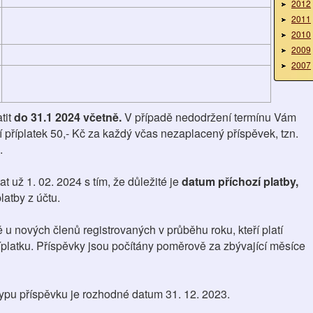
2012
2011
2010
2009
2007
tit
do 31.1 2024 včetně.
V případě nedodržení termínu Vám
příplatek 50,- Kč za každý včas nezaplacený příspěvek, tzn.
.
t už 1. 02. 2024 s tím, že důležité je
datum příchozí platby,
latby z účtu.
 u nových členů registrovaných v průběhu roku, kteří platí
íplatku. Příspěvky jsou počítány poměrově za zbývající měsíce
typu příspěvku je rozhodné datum 31. 12. 2023.