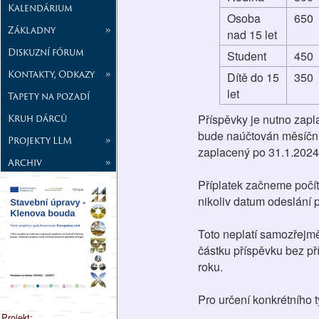
Kalendárium
Osoba
650
Základny
»
nad 15 let
Diskuzní fórum
Student
450
Kontakty, Odkazy
»
Dítě do 15
350
let
Tapety na pozadí
Kruh dárců
Příspěvky je nutno zapla
bude naúčtován měsíční 
Projekty LLM
»
zaplacený po 31.1.2024
Archiv
»
Příplatek začneme počíta
nikoliv datum odeslání p
Toto neplatí samozřejmě
částku příspěvku bez př
roku.
Pro určení konkrétního 
Projekt: