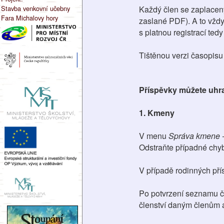
Stavba venkovní učebny
Každý člen se zaplacen
Fara Michalovy hory
zaslané PDF). A to vžd
s platnou registrací ted
Tištěnou verzi časopis
Příspěvky můžete uhra
1. Kmeny
V menu
Správa kmene -
Odstraňte případné chyb
V případě rodinných přís
Po potvrzení seznamu čl
členství daným členům a