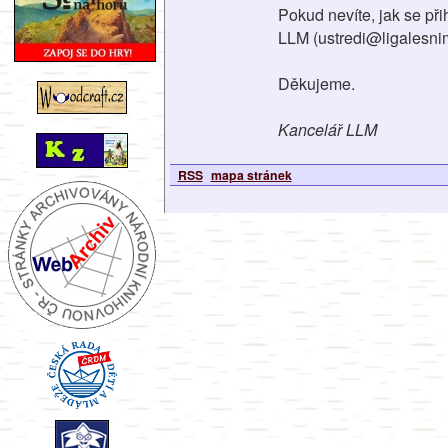
Pokud nevíte, jak se při
LLM (ustredi@ligalesnim
Děkujeme.
Kancelář LLM
RSS
mapa stránek