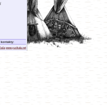
í
kontakty:
ičaša
www.yucikala.net