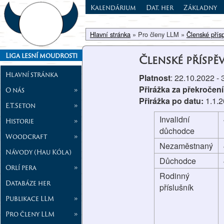
Kalendárium
Dat. her
Základny
Hlavní stránka
» Pro členy LLM »
Členské přís
Liga lesní moudrosti
Členské příspě
Hlavní stránka
Platnost
: 22.10.2022 -
Přirážka za překročení
O nás
»
Přirážka po datu:
1.1.
E.T.Seton
»
Invalidní
Historie
»
důchodce
Woodcraft
»
Nezaměstnaný
Návody (Hau Kóla)
Důchodce
Orlí pera
»
Rodinný
Databáze her
příslušník
Publikace LLM
»
Pro členy LLM
»