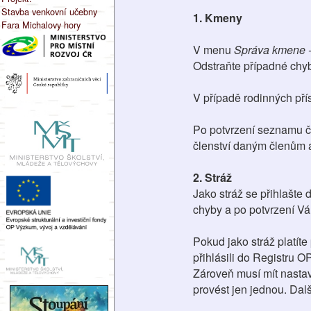
Stavba venkovní učebny
1. Kmeny
Fara Michalovy hory
V menu
Správa kmene -
Odstraňte případné chyb
V případě rodinných přís
Po potvrzení seznamu čl
členství daným členům a
2. Stráž
Jako stráž se přihlašte 
chyby a po potvrzení Vám
Pokud jako stráž platíte
přihlásili do Registru O
Zároveň musí mít nastave
provést jen jednou. Dalš