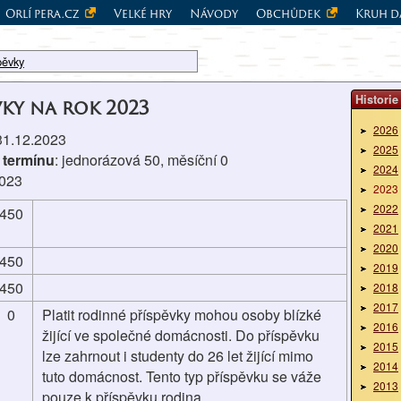
Orlí pera.cz
Velké hry
Návody
Obchůdek
Kruh d
pěvky
Historie
vky na rok 2023
2026
 31.12.2023
2025
 termínu
: jednorázová 50, měsíční 0
2024
2023
2023
2022
450
2021
2020
450
2019
450
2018
2017
0
Platit rodinné příspěvky mohou osoby blízké
2016
žijící ve společné domácnosti. Do příspěvku
2015
lze zahrnout i studenty do 26 let žijící mimo
2014
tuto domácnost. Tento typ příspěvku se váže
2013
pouze k příspěvku rodina.