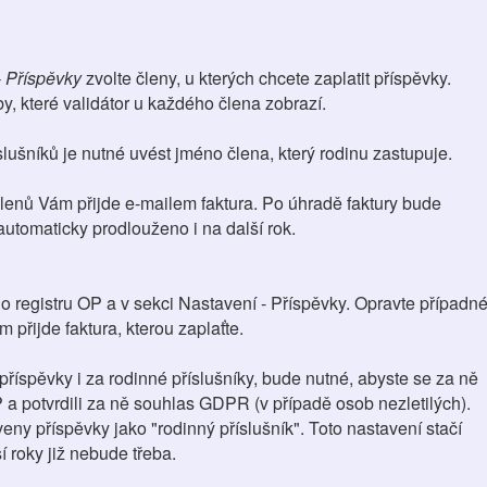
 Příspěvky
zvolte členy, u kterých chcete zaplatit příspěvky.
y, které validátor u každého člena zobrazí.
lušníků je nutné uvést jméno člena, který rodinu zastupuje.
enů Vám přijde e-mailem faktura. Po úhradě faktury bude
utomaticky prodlouženo i na další rok.
do registru OP a v sekci Nastavení - Příspěvky. Opravte případn
 přijde faktura, kterou zaplaťte.
 příspěvky i za rodinné příslušníky, bude nutné, abyste se za ně
P a potvrdili za ně souhlas GDPR (v případě osob nezletilých).
ny příspěvky jako "rodinný příslušník". Toto nastavení stačí
í roky již nebude třeba.