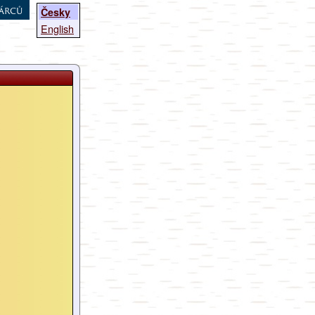
árců
Česky
English