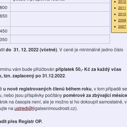
2012
800
2011
2010
650
2009
2007
450
350
tit
do 31. 12. 2022 (včetně)
. V ceně je minimálně jedno číslo
ermínu vám bude přiúčtován
příplatek 50,- Kč za každý včas
, tzn. zaplacený po 31.12.2022
.
ě
u nově registrovaných členů během roku
, v tom případě se
ku, nebo jsou příspěvky počítány
poměrově za zbývající měsíc
árok na časopis není, ale je možno si ho dokoupit samostatně, v
ujte na
ustredi@l
igalesnimoudrosti.cz).
dit přes Registr OP.