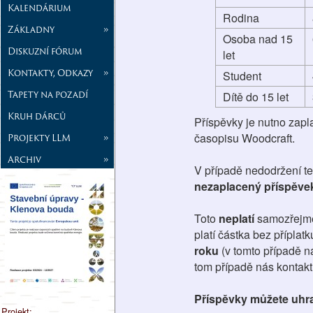
Kalendárium
Rodina
Základny
»
Osoba nad 15
Diskuzní fórum
let
Kontakty, Odkazy
»
Student
Tapety na pozadí
Dítě do 15 let
Kruh dárců
Příspěvky je nutno zapla
časopisu Woodcraft.
Projekty LLM
»
Archiv
»
V případě nedodržení t
nezaplacený příspěvek
Toto
neplatí
samozřejm
platí částka bez příplat
roku
(v tomto případě n
tom případě nás kontakt
Příspěvky můžete uhra
Projekt: