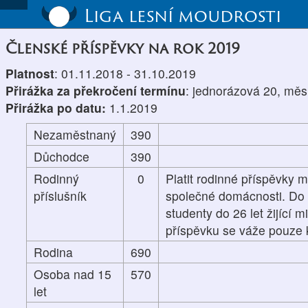
Liga lesní moudrosti
Členské příspěvky na rok 2019
Platnost
: 01.11.2018 - 31.10.2019
Přirážka za překročení termínu
: jednorázová 20, měs
Přirážka po datu:
1.1.2019
Nezaměstnaný
390
Důchodce
390
Rodinný
0
Platit rodinné příspěvky m
příslušník
společné domácnosti. Do p
studenty do 26 let žijící 
příspěvku se váže pouze k
Rodina
690
Osoba nad 15
570
let