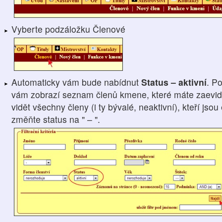
Vyberte podzáložku Členové
Automaticky vám bude nabídnut
Status – aktivní
. P
vám zobrazí seznam členů kmene, které máte zaevido
vidět všechny členy (i ty bývalé, neaktivní), kteří js
změňte status na " – ".