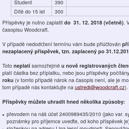
Student
390
Dítě do 15 let
300
Příspěvky je nutno zaplatit
do 31. 12. 2018 (včetně)
. 
časopisu Woodcraft.
V případě nedodržení termínu vám bude přiúčtován
př
nezaplacený příspěvek, tzn. zaplacený po 31.12.20
Toto
neplatí
samozřejmě
u nově registrovaných čle
platí částka bez příplatku, nebo jsou příspěvky počítán
roku
(v tomto případě nárok na časopis není, ale je mo
tom případě nás kontaktujte na
ustredi@woodcraft.cz
).
Příspěvky můžete uhradit hned několika způsoby:
převodem na náš účet 2400989435/2010 (jako var. s
poznámky pro příjemce uveďte, od koho příspěvek je
složenkou na adresu Liga lesní moudrosti, Senovážn