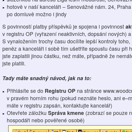
hotově v naší kanceláři – Senovážné nám. 24, Praha 
po domluvě možno i jindy
S povinností platby příspěvků je spojena i povinnost
ak
v registru OP (vyřazení neaktivních, dopsání nových) 
S vynaložením trochy času docílíte lepší kontroly toho,
peněz a kanceláři i sobě tím ušetříte spoustu času při h
jste zaplatili jinou částku, než máte, případně že nemá
jste platili.
Tady máte snadný návod, jak na to:
Přihlásíte se do
Registru OP
na stránce www.woodcr
v pravém horním rohu (pokud neznáte heslo, ani e–ma
máte v registru zapsán, kontaktujte kancelář)
Otevřete záložku
Správa kmene
(zobrazí se pouze n
hospodáři nebo pověřené osobě)