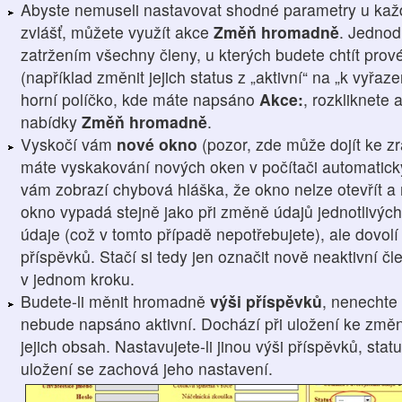
Abyste nemuseli nastavovat shodné parametry u kaž
zvlášť, můžete využít akce
Změň hromadně
. Jednod
zatržením všechny členy, u kterých budete chtít prové
(například změnit jejich status z „aktivní“ na „k vyřaz
horní políčko, kde máte napsáno
Akce:
, rozkliknete 
nabídky
Změň hromadně
.
Vyskočí vám
nové okno
(pozor, zde může dojít ke z
máte vyskakování nových oken v počítači automatick
vám zobrazí chybová hláška, že okno nelze otevřít a 
okno vypadá stejně jako při změně údajů jednotlivých
údaje (což v tomto případě nepotřebujete), ale dovol
příspěvků. Stačí si tedy jen označit nově neaktivní 
v jednom kroku.
Budete-li měnit hromadně
výši příspěvků
, nenechte 
nebude napsáno aktivní. Dochází při uložení ke změn
jejich obsah. Nastavujete-li jinou výši příspěvků, sta
uložení se zachová jeho nastavení.