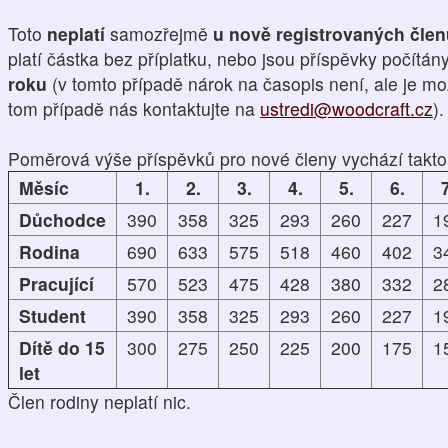
Toto
neplatí
samozřejmě
u nově registrovaných čle
platí částka bez příplatku, nebo jsou příspěvky počítán
roku
(v tomto případě nárok na časopis není, ale je mo
tom případě nás kontaktujte na
ustredi@woodcraft.cz
).
Poměrová výše příspěvků pro nové členy vychází takto
Měsíc
1.
2.
3.
4.
5.
6.
7
Důchodce
390
358
325
293
260
227
1
Rodina
690
633
575
518
460
402
3
Pracující
570
523
475
428
380
332
2
Student
390
358
325
293
260
227
1
Dítě do 15
300
275
250
225
200
175
1
let
Člen rodiny neplatí nic.