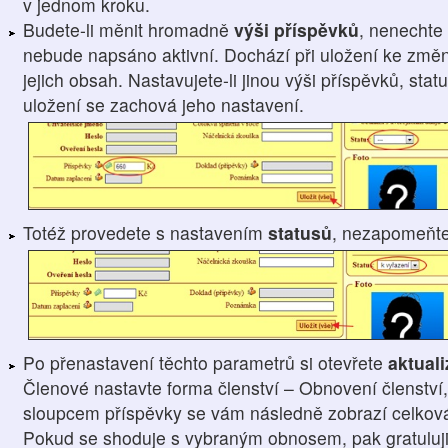
v jednom kroku.
Budete-li měnit hromadně
výši příspěvků
, nenechte 
nebude napsáno aktivní. Dochází při uložení ke změn
jejich obsah. Nastavujete-li jinou výši příspěvků, sta
uložení se zachová jeho nastavení.
Totéž provedete s nastavením
statusů
, nezapomeňt
Po přenastavení těchto parametrů si otevřete
aktual
Členové nastavte forma členství – Obnovení členství,
sloupcem příspěvky se vám následně zobrazí celková 
Pokud se shoduje s vybraným obnosem, pak gratuluji, 