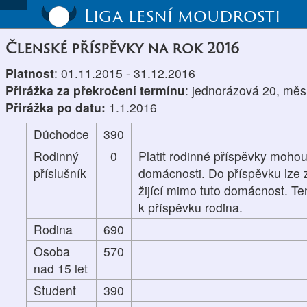
Liga lesní moudrosti
Členské příspěvky na rok 2016
Platnost
: 01.11.2015 - 31.12.2016
Přirážka za překročení termínu
: jednorázová 20, měs
Přirážka po datu:
1.1.2016
Důchodce
390
Rodinný
0
Platit rodinné příspěvky mohou
příslušník
domácnosti. Do příspěvku lze z
žijící mimo tuto domácnost. Te
k příspěvku rodina.
Rodina
690
Osoba
570
nad 15 let
Student
390