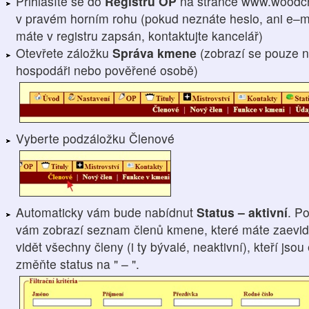
Přihlásíte se do
Registru OP
na stránce www.woodcr
v pravém horním rohu (pokud neznáte heslo, ani e–ma
máte v registru zapsán, kontaktujte kancelář)
Otevřete záložku
Správa kmene
(zobrazí se pouze n
hospodáři nebo pověřené osobě)
Vyberte podzáložku Členové
Automaticky vám bude nabídnut
Status – aktivní
. P
vám zobrazí seznam členů kmene, které máte zaevido
vidět všechny členy (i ty bývalé, neaktivní), kteří js
změňte status na " – ".