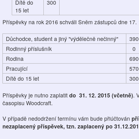
Dítě do
300
15 let
Příspěvky na rok 2016 schváli Sněm zástupců dne 17. 
Důchodce, student a jiný "výdělečně nečinný"
390
Rodinný příslušník
0
Rodina
690
Pracující
570
Dítě do 15 let
300
Příspěvky je nutno zaplatit
do 31. 12. 2015 (včetně)
. 
časopisu Woodcraft.
V případě nedodržení termínu vám bude přiúčtován
př
nezaplacený příspěvek, tzn. zaplacený po 31.12.20