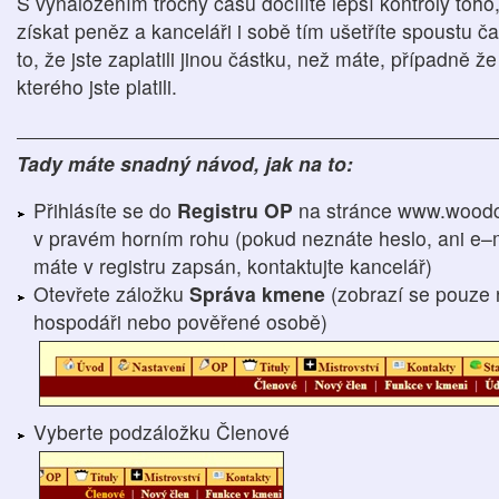
S vynaložením trochy času docílíte lepší kontroly toho
získat peněz a kanceláři i sobě tím ušetříte spoustu ča
to, že jste zaplatili jinou částku, než máte, případně 
kterého jste platili.
Tady máte snadný návod, jak na to:
Přihlásíte se do
Registru OP
na stránce www.woodc
v pravém horním rohu (pokud neznáte heslo, ani e–m
máte v registru zapsán, kontaktujte kancelář)
Otevřete záložku
Správa kmene
(zobrazí se pouze 
hospodáři nebo pověřené osobě)
Vyberte podzáložku Členové