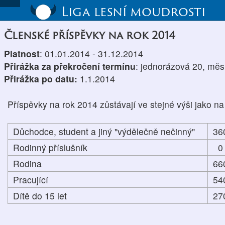
Liga lesní moudrosti
Členské příspěvky na rok 2014
Platnost
: 01.01.2014 - 31.12.2014
Přirážka za překročení termínu
: jednorázová 20, měs
Přirážka po datu:
1.1.2014
Příspěvky na rok 2014 zůstávají ve stejné výši jako na
Důchodce, student a jiný "výdělečně nečinný"
36
Rodinný příslušník
0
Rodina
66
Pracující
54
Dítě do 15 let
27