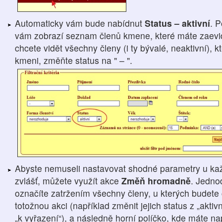
Automaticky vám bude nabídnut
Status – aktivní
. 
vám zobrazí seznam členů kmene, které máte zaevid
chcete vidět všechny členy (i ty bývalé, neaktivní), 
kmeni, změňte status na " – ".
Abyste nemuseli nastavovat shodné parametry u ka
zvlášť, můžete využít akce
Změň hromadně
. Jedno
označíte zatržením všechny členy, u kterých budete 
totožnou akci (například změnit jejich status z „aktivn
„k vyřazení“), a následně horní políčko, kde máte 