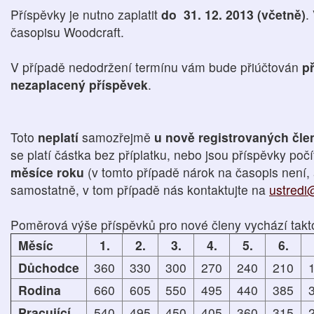
Příspěvky je nutno zaplatit
do 31. 12. 2013 (včetně)
.
časopisu Woodcraft.
V případě nedodržení termínu vám bude přiúčtován
př
nezaplacený příspěvek
.
Toto
neplatí
samozřejmě
u nově registrovaných čl
se platí částka bez příplatku, nebo jsou příspěvky poč
měsíce roku
(v tomto případě nárok na časopis není, 
samostatně, v tom případě nás kontaktujte na
ustredi
Poměrová výše příspěvků pro nové členy vychází takt
Měsíc
1.
2.
3.
4.
5.
6.
Důchodce
360
330
300
270
240
210
Rodina
660
605
550
495
440
385
Pracující
540
495
450
405
360
315