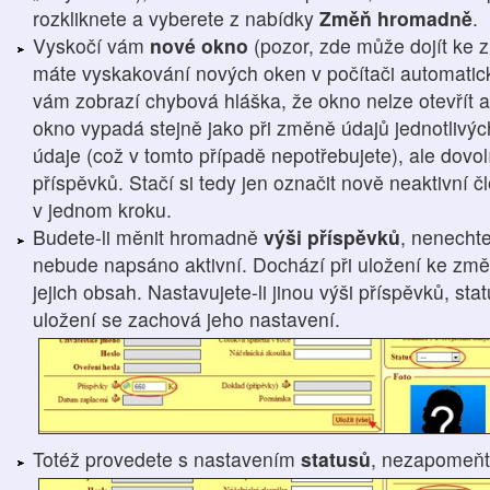
rozkliknete a vyberete z nabídky
Změň hromadně
.
Vyskočí vám
nové okno
(pozor, zde může dojít ke 
máte vyskakování nových oken v počítači automatic
vám zobrazí chybová hláška, že okno nelze otevřít a
okno vypadá stejně jako při změně údajů jednotlivýc
údaje (což v tomto případě nepotřebujete), ale dovo
příspěvků. Stačí si tedy jen označit nově neaktivní
v jednom kroku.
Budete-li měnit hromadně
výši příspěvků
, nenechte
nebude napsáno aktivní. Dochází při uložení ke změn
jejich obsah. Nastavujete-li jinou výši příspěvků, st
uložení se zachová jeho nastavení.
Totéž provedete s nastavením
statusů
, nezapomeň