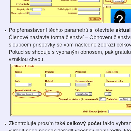
Po přenastavení těchto parametrů si otevřete
aktua
Členové nastavte forma členství – Obnovení členství
sloupcem příspěvky se vám následně zobrazí celková
Pokud se shoduje s vybraným obnosem, pak gratuluji,
vzniklou chybu.
Zkontrolujte prosím také
celkový počet
takto vybra
vyřadit nebo naopak zařadit všechny členy rodin, kteř