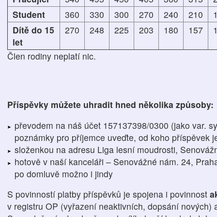
Student
360
330
300
270
240
210
Dítě do 15
270
248
225
203
180
157
let
Člen rodiny neplatí nic.
Příspěvky můžete uhradit hned několika způsoby:
převodem na náš účet 157137398/0300 (jako var. s
poznámky pro příjemce uveďte, od koho příspěvek j
složenkou na adresu Liga lesní moudrosti, Senováž
hotově v naší kanceláři – Senovážné nám. 24, Praha 
po domluvě možno i jindy
S povinností platby příspěvků je spojena i povinnost
a
v registru OP (vyřazení neaktivních, dopsání nových)