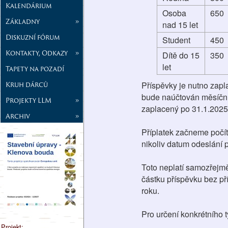
Kalendárium
Osoba
650
Základny
»
nad 15 let
Diskuzní fórum
Student
450
Kontakty, Odkazy
»
Dítě do 15
350
let
Tapety na pozadí
Kruh dárců
Příspěvky je nutno zapla
bude naúčtován měsíční 
Projekty LLM
»
zaplacený po 31.1.2025
Archiv
»
Příplatek začneme počíta
nikoliv datum odeslání p
Toto neplatí samozřejmě
částku příspěvku bez př
roku.
Pro určení konkrétního 
Projekt: