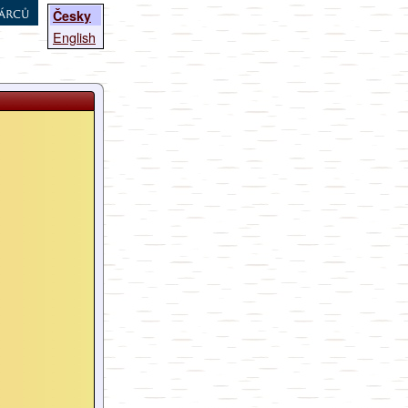
árců
Česky
English