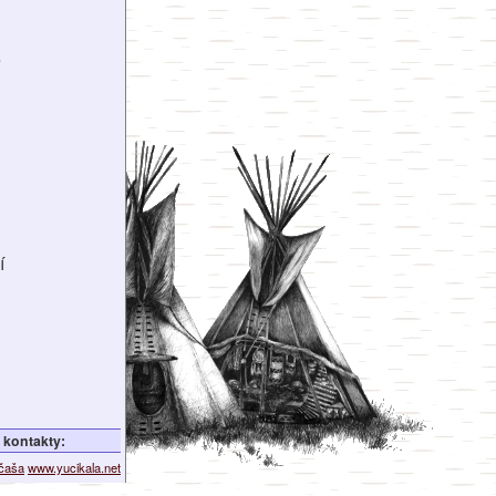
é
í
kontakty:
ičaša
www.yucikala.net