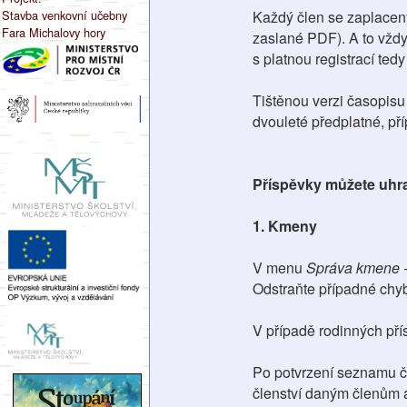
Stavba venkovní učebny
Každý člen se zaplacen
Fara Michalovy hory
zaslané PDF). A to vžd
s platnou registrací ted
Tištěnou verzi časopisu
dvouleté předplatné, příp
Příspěvky můžete uhra
1. Kmeny
V menu
Správa kmene -
Odstraňte případné chyb
V případě rodinných přís
Po potvrzení seznamu čl
členství daným členům a