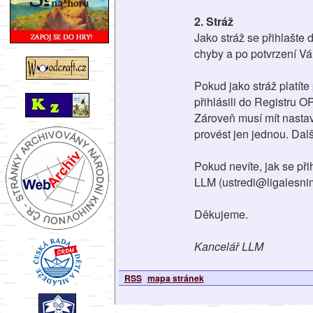
2. Stráž
Jako stráž se přihlašte 
chyby a po potvrzení Vám
Pokud jako stráž platíte
přihlásili do Registru O
Zároveň musí mít nastave
provést jen jednou. Dalš
Pokud nevíte, jak se při
LLM (ustredi@ligalesnim
Děkujeme.
Kancelář LLM
RSS
mapa stránek