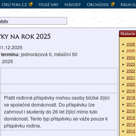
Orlí pera.cz
Velké hry
Návody
Obchůdek
Kruh d
pěvky
Historie
vky na rok 2025
2026
 31.12.2025
2025
 termínu
: jednorázová 0, měsíční 50
2024
1.2025
2023
2022
2021
2020
2019
Platit rodinné příspěvky mohou osoby blízké žijící
2018
ve společné domácnosti. Do příspěvku lze
2017
zahrnout i studenty do 26 let žijící mimo tuto
2016
2015
domácnost. Tento typ příspěvku se váže pouze k
2014
příspěvku rodina.
2013