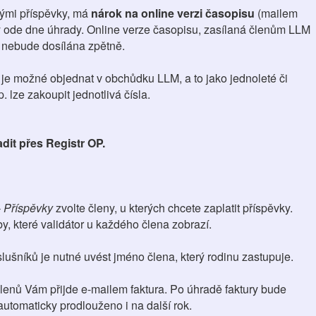
ými příspěvky, má
nárok na online verzi časopisu
(mailem
y ode dne úhrady. Online verze časopisu, zasílaná členům LLM
y nebude dosílána zpětně.
 je možné objednat v obchůdku LLM, a to jako jednoleté či
. lze zakoupit jednotlivá čísla.
dit přes Registr OP.
 Příspěvky
zvolte členy, u kterých chcete zaplatit příspěvky.
y, které validátor u každého člena zobrazí.
lušníků je nutné uvést jméno člena, který rodinu zastupuje.
enů Vám přijde e-mailem faktura. Po úhradě faktury bude
utomaticky prodlouženo i na další rok.