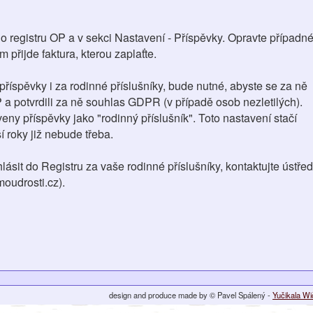
do registru OP a v sekci Nastavení - Příspěvky. Opravte případn
 přijde faktura, kterou zaplaťte.
 příspěvky i za rodinné příslušníky, bude nutné, abyste se za ně
P a potvrdili za ně souhlas GDPR (v případě osob nezletilých).
ny příspěvky jako "rodinný příslušník". Toto nastavení stačí
í roky již nebude třeba.
hlásit do Registru za vaše rodinné příslušníky, kontaktujte ústřed
oudrosti.cz).
design and produce made by © Pavel Spálený -
Yučikala W