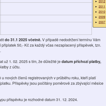
2012
2011
2010
2009
2007
tit
do 31.1 2025 včetně.
V případě nedodržení termínu Vám
příplatek 50,- Kč za každý včas nezaplacený příspěvek, tzn.
.
t už 1. 02. 2025 s tím, že důležité je
datum příchozí platby,
latby z účtu.
 u nových členů registrovaných v průběhu roku, kteří platí
íplatku. Příspěvky jsou počítány poměrově za zbývající měsíce
typu příspěvku je rozhodné datum 31. 12. 2024.