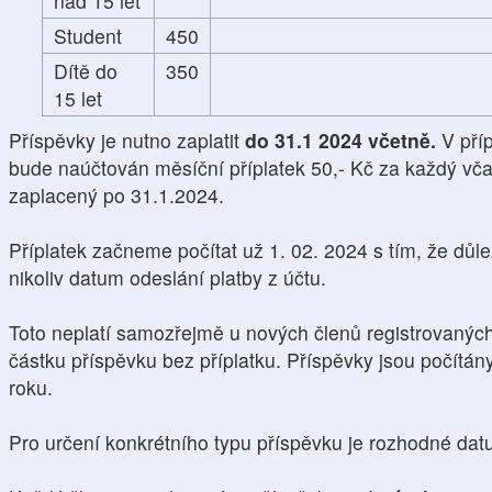
nad 15 let
Student
450
Dítě do
350
15 let
Příspěvky je nutno zaplatit
do 31.1 2024 včetně.
V pří
bude naúčtován měsíční příplatek 50,- Kč za každý vča
zaplacený po 31.1.2024.
Příplatek začneme počítat už 1. 02. 2024 s tím, že důle
nikoliv datum odeslání platby z účtu.
Toto neplatí samozřejmě u nových členů registrovaných 
částku příspěvku bez příplatku. Příspěvky jsou počítá
roku.
Pro určení konkrétního typu příspěvku je rozhodné da