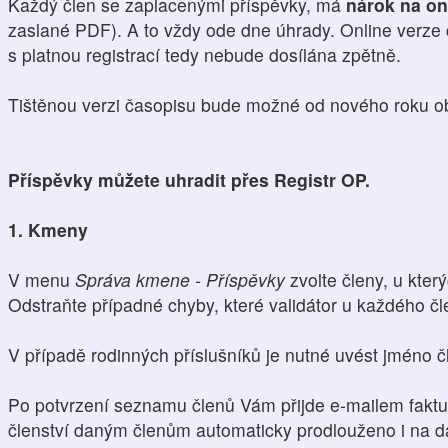
Každý člen se zaplacenými příspěvky, má
nárok na on
zaslané PDF). A to vždy ode dne úhrady. Online verze
s platnou registrací tedy nebude dosílána zpětně.
Tištěnou verzi časopisu bude možné od nového roku o
Příspěvky můžete uhradit přes Registr OP.
1. Kmeny
V menu
Správa kmene - Příspěvky
zvolte členy, u který
Odstraňte případné chyby, které validátor u každého čl
V případě rodinných příslušníků je nutné uvést jméno čl
Po potvrzení seznamu členů Vám přijde e-mailem faktu
členství daným členům automaticky prodlouženo i na da