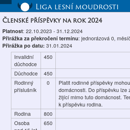
Liga lesní moudrosti
Členské příspěvky na rok 2024
Platnost
: 22.10.2023 - 31.12.2024
Přirážka za překročení termínu
: jednorázová 0, měsí
Přirážka po datu:
31.01.2024
Invalidní
450
důchodce
Důchodce
450
Rodinný
0
Platit rodinné příspěvky mohou
příslušník
domácnosti. Do příspěvku lze z
žijící mimo tuto domácnost. Te
k příspěvku rodina.
Rodina
800
Osoba
650