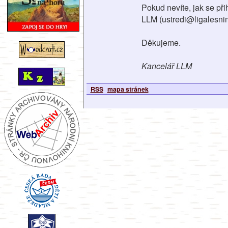
Pokud nevíte, jak se při
LLM (ustredi@ligalesnim
Děkujeme.
Kancelář LLM
RSS
mapa stránek