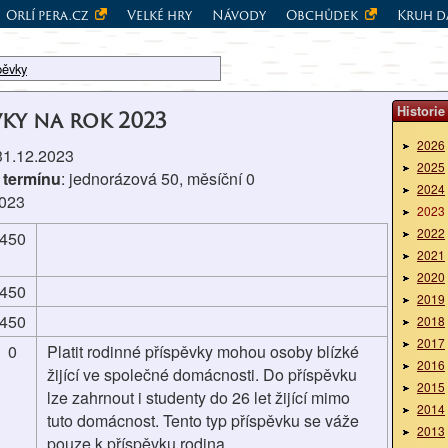
Orlí pera.cz
Velké hry
Návody
Obchůdek
Kruh d
pěvky
Historie
vky na rok 2023
2026
 31.12.2023
2025
 termínu
: jednorázová 50, měsíční 0
2024
2023
2023
2022
450
2021
2020
450
2019
450
2018
2017
0
Platit rodinné příspěvky mohou osoby blízké
2016
žijící ve společné domácnosti. Do příspěvku
2015
lze zahrnout i studenty do 26 let žijící mimo
2014
tuto domácnost. Tento typ příspěvku se váže
2013
pouze k příspěvku rodina.