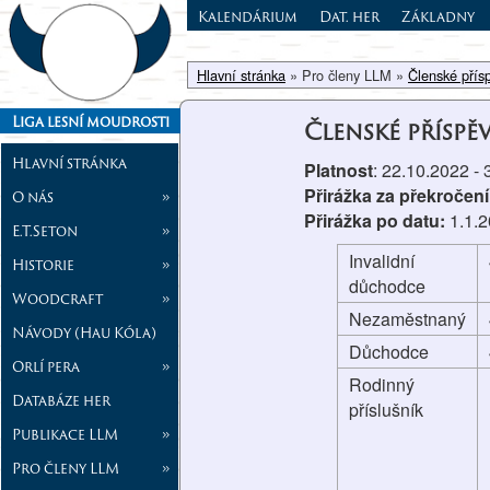
Kalendárium
Dat. her
Základny
Hlavní stránka
» Pro členy LLM »
Členské přís
Liga lesní moudrosti
Členské příspě
Hlavní stránka
Platnost
: 22.10.2022 -
Přirážka za překročení
O nás
»
Přirážka po datu:
1.1.
E.T.Seton
»
Invalidní
Historie
»
důchodce
Woodcraft
»
Nezaměstnaný
Návody (Hau Kóla)
Důchodce
Orlí pera
»
Rodinný
Databáze her
příslušník
Publikace LLM
»
Pro členy LLM
»