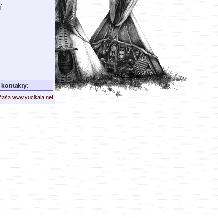
í
kontakty:
ičaša
www.yucikala.net