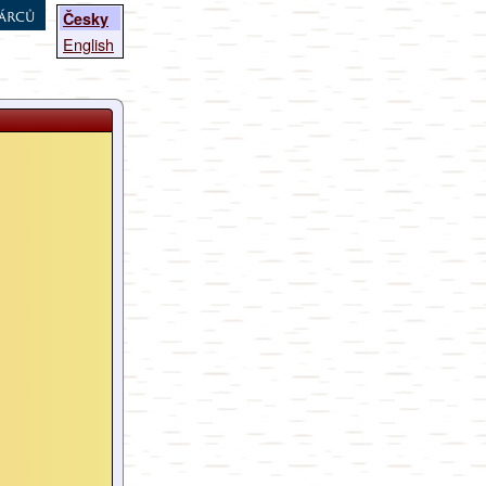
árců
Česky
English