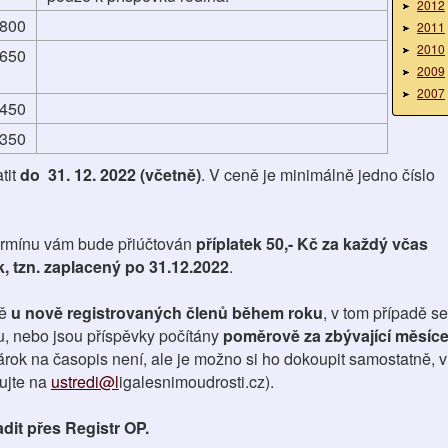
2012
800
2011
2010
650
2009
2007
450
350
tit
do 31. 12. 2022 (včetně)
. V ceně je minimálně jedno číslo
ermínu vám bude přiúčtován
příplatek 50,- Kč za každý včas
, tzn. zaplacený po 31.12.2022
.
ě
u nově registrovaných členů během roku
, v tom případě se
ku, nebo jsou příspěvky počítány
poměrově za zbývající měsíc
árok na časopis není, ale je možno si ho dokoupit samostatně, v
ujte na
ustredi@l
igalesnimoudrosti.cz).
dit přes Registr OP.