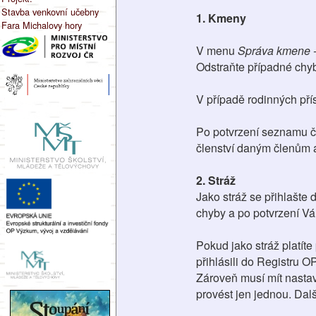
Stavba venkovní učebny
1. Kmeny
Fara Michalovy hory
V menu
Správa kmene -
Odstraňte případné chyb
V případě rodinných přís
Po potvrzení seznamu čl
členství daným členům a
2. Stráž
Jako stráž se přihlašte 
chyby a po potvrzení Vám
Pokud jako stráž platíte
přihlásili do Registru O
Zároveň musí mít nastave
provést jen jednou. Dalš