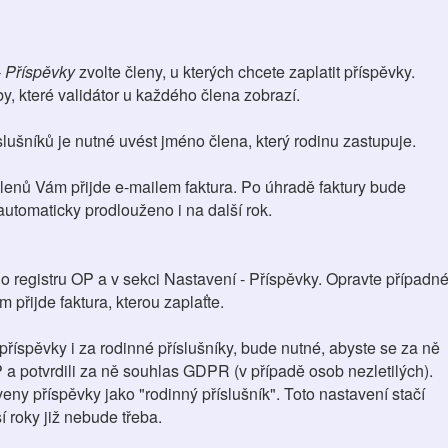
 Příspěvky
zvolte členy, u kterých chcete zaplatit příspěvky.
y, které validátor u každého člena zobrazí.
lušníků je nutné uvést jméno člena, který rodinu zastupuje.
enů Vám přijde e-mailem faktura. Po úhradě faktury bude
utomaticky prodlouženo i na další rok.
do registru OP a v sekci Nastavení - Příspěvky. Opravte případn
 přijde faktura, kterou zaplaťte.
 příspěvky i za rodinné příslušníky, bude nutné, abyste se za ně
P a potvrdili za ně souhlas GDPR (v případě osob nezletilých).
ny příspěvky jako "rodinný příslušník". Toto nastavení stačí
í roky již nebude třeba.