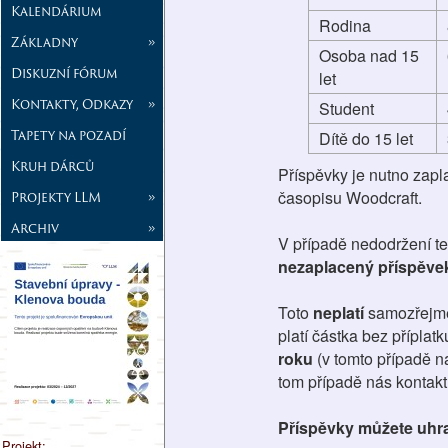
Kalendárium
Rodina
Základny
»
Osoba nad 15
Diskuzní fórum
let
Kontakty, Odkazy
»
Student
Tapety na pozadí
Dítě do 15 let
Kruh dárců
Příspěvky je nutno zapla
časopisu Woodcraft.
Projekty LLM
»
Archiv
»
V případě nedodržení t
nezaplacený příspěvek
Toto
neplatí
samozřejm
platí částka bez příplat
roku
(v tomto případě n
tom případě nás kontakt
Příspěvky můžete uhra
Projekt: