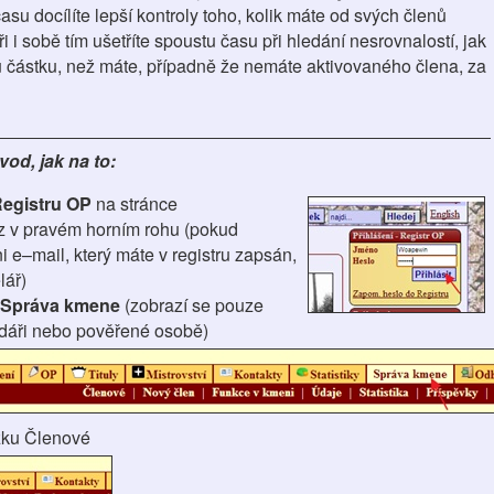
su docílíte lepší kontroly toho, kolik máte od svých členů
i i sobě tím ušetříte spoustu času při hledání nesrovnalostí, jak
inou částku, než máte, případně že nemáte aktivovaného člena, za
od, jak na to:
egistru OP
na stránce
z v pravém horním rohu (pokud
i e–mail, který máte v registru zapsán,
lář)
Správa kmene
(zobrazí se pouze
dáři nebo pověřené osobě)
žku Členové