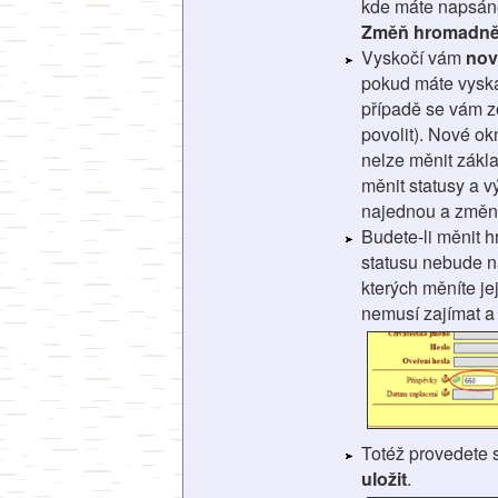
kde máte napsá
Změň hromadn
Vyskočí vám
nov
pokud máte vyska
případě se vám zo
povolit). Nové ok
nelze měnit zákla
měnit statusy a v
najednou a změni
Budete-li měnit
statusu nebude na
kterých měníte je
nemusí zajímat a
Totéž provedete
uložit
.