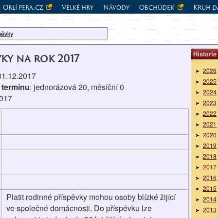
Orlí pera.cz
Velké hry
Návody
Obchůdek
Kruh d
pěvky
Historie
vky na rok 2017
2026
 31.12.2017
2025
 termínu
: jednorázová 20, měsíční 0
2024
2017
2023
2022
2021
2020
2019
2018
2017
2016
2015
Platit rodinné příspěvky mohou osoby blízké žijící
2014
ve společné domácnosti. Do příspěvku lze
2013