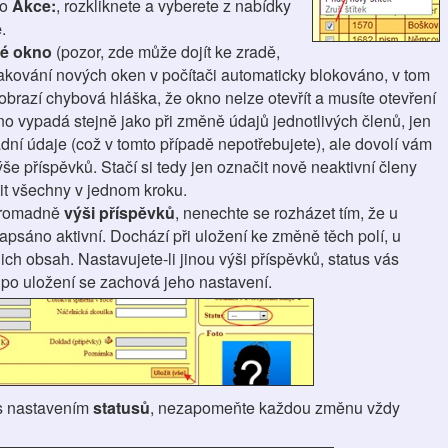
no
Akce:
, rozkliknete a vyberete z nabídky
ě
.
é okno
(pozor, zde může dojít ke zradě,
kování nových oken v počítači automaticky blokováno, v tom
brazí chybová hláška, že okno nelze otevřít a musíte otevření
no vypadá stejně jako při změně údajů jednotlivých členů, jen
dní údaje (což v tomto případě nepotřebujete), ale dovolí vám
ýše příspěvků. Stačí si tedy jen označit nově neaktivní členy
t všechny v jednom kroku.
 hromadně
výši příspěvků
, nenechte se rozházet tím, že u
psáno aktivní. Dochází při uložení ke změně těch polí, u
jich obsah. Nastavujete-li jinou výši příspěvků, status vás
 po uložení se zachová jeho nastavení.
 s nastavením
statusů
, nezapomeňte každou změnu vždy