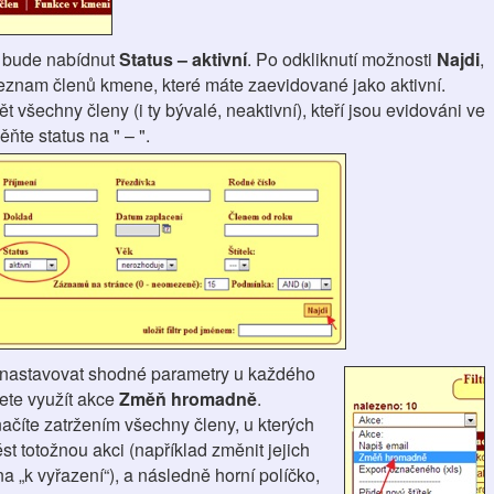
 bude nabídnut
Status – aktivní
. Po odkliknutí možnosti
Najdi
,
eznam členů kmene, které máte zaevidované jako aktivní.
t všechny členy (i ty bývalé, neaktivní), kteří jsou evidováni ve
te status na " – ".
 nastavovat shodné parametry u každého
ete využít akce
Změň hromadně
.
ačíte zatržením všechny členy, u kterých
ést totožnou akci (například změnit jejich
 na „k vyřazení“), a následně horní políčko,