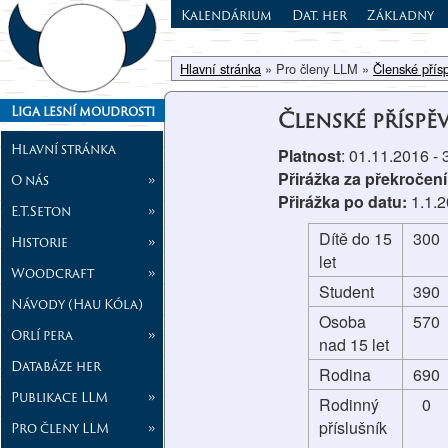
Kalendárium
Dat. her
Základny
Hlavní stránka
» Pro členy LLM »
Členské přís
Liga lesní moudrosti
Členské příspě
Hlavní stránka
Platnost
: 01.11.2016 -
Přirážka za překročení
O nás
»
Přirážka po datu:
1.1.
E.T.Seton
»
Dítě do 15
300
Historie
»
let
Woodcraft
»
Student
390
Návody (Hau Kóla)
Osoba
570
Orlí pera
»
nad 15 let
Databáze her
Rodina
690
Publikace LLM
»
Rodinný
0
příslušník
Pro členy LLM
»