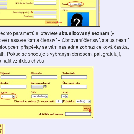
těchto parametrů si otevřete
aktualizovaný seznam
(v
vé nastavte forma členství – Obnovení členství, status nesmí
 sloupcem příspěvky se vám následně zobrazí celková částka,
tit. Pokud se shoduje s vybraným obnosem, pak gratuluji,
a najít vzniklou chybu.