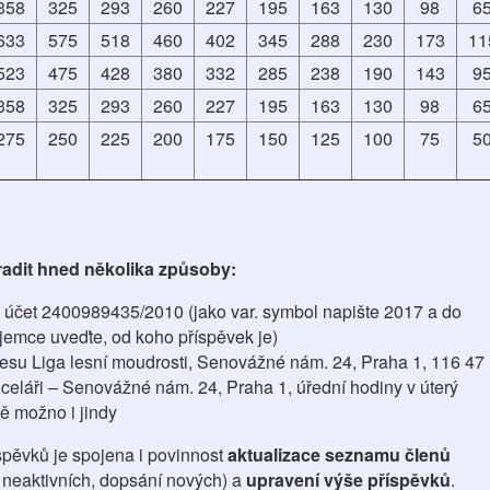
358
325
293
260
227
195
163
130
98
6
633
575
518
460
402
345
288
230
173
11
523
475
428
380
332
285
238
190
143
9
358
325
293
260
227
195
163
130
98
6
275
250
225
200
175
150
125
100
75
5
adit hned několika způsoby:
účet 2400989435/2010 (jako var. symbol napište 2017 a do
jemce uveďte, od koho příspěvek je)
esu Liga lesní moudrosti, Senovážné nám. 24, Praha 1, 116 47
celáři – Senovážné nám. 24, Praha 1, úřední hodiny v úterý
ě možno i jindy
íspěvků je spojena i povinnost
aktualizace seznamu členů
í neaktivních, dopsání nových) a
upravení výše příspěvků
.