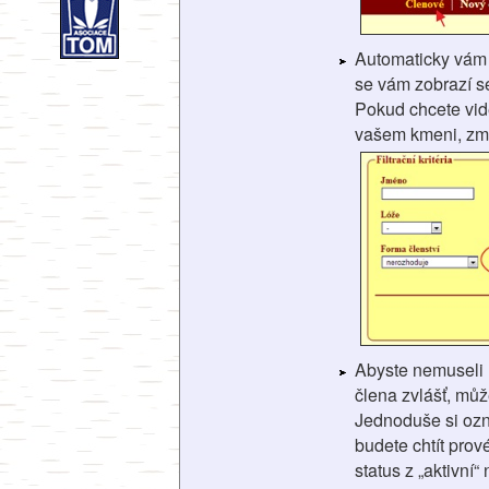
Automaticky vám
se vám zobrazí s
Pokud chcete vidě
vašem kmeni, změň
Abyste nemuseli
člena zvlášť, můž
Jednoduše si ozn
budete chtít prov
status z „aktivní“