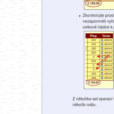
Zkontrolujte pro
nezapomněli vyřad
celkové částce k 
Z několika set operací
několik málo.