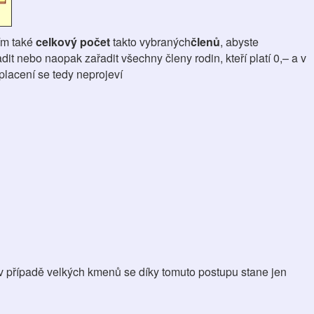
sím také
celkový počet
takto vybraných
členů
, abyste
it nebo naopak zařadit všechny členy rodin, kteří platí 0,– a v
placení se tedy neprojeví
 v případě velkých kmenů se díky tomuto postupu stane jen