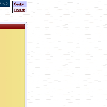
árců
Česky
English