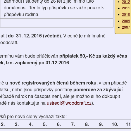
zahrnout i studenty do 26 let žijící mimo tuto
2012
domácnost. Tento typ příspěvku se váže pouze k
2011
příspěvku rodina.
2010
2009
2007
atit
do 31. 12. 2016 (včetně)
. V ceně je minimálně
oodcraft.
termínu vám bude přiúčtován
příplatek 50,- Kč za každý včas
k, tzn. zaplacený po 31.12.2016
.
mě
u nově registrovaných členů během roku
, v tom případě
platku, nebo jsou příspěvky počítány
poměrově za zbývající
případě nárok na časopis není, ale je možno si ho dokoupit
adě nás kontaktujte na
ustredi@woodcraft.cz
).
ů pro nové členy vychází takto:
2.
3.
4.
5.
6.
7.
8.
9.
10.
11