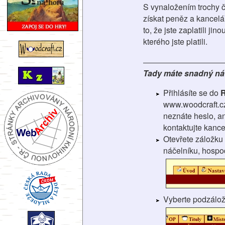
S vynaložením trochy ča
získat peněz a kancelář
to, že jste zaplatili j
kterého jste platili.
Tady máte snadný náv
Přihlásíte se do
R
www.woodcraft.c
neznáte heslo, an
kontaktujte kance
Otevřete záložku
náčelníku, hospo
Vyberte podzálo