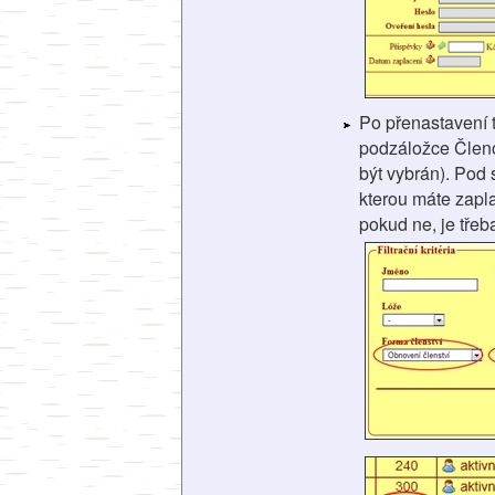
Po přenastavení 
podzáložce Členo
být vybrán). Pod
kterou máte zapla
pokud ne, je třeb