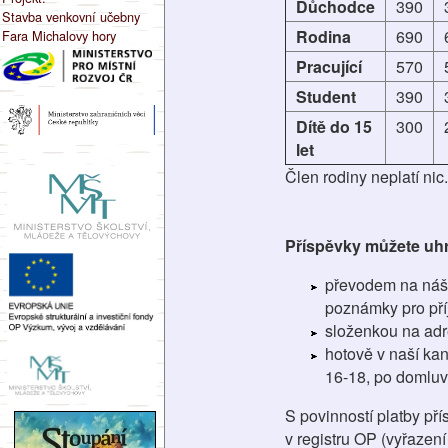
Důchodce
390
Stavba venkovní učebny
Rodina
690
Fara Michalovy hory
Pracující
570
Student
390
Dítě do 15
300
let
Člen rodiny neplatí nic.
Příspěvky můžete uhr
převodem na náš 
poznámky pro pří
složenkou na adr
hotově v naší kan
16-18, po domluv
S povinností platby př
v registru OP (vyřazen