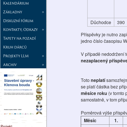
Kalendárium
Základny
»
Diskuzní fórum
Důchodce
390
Kontakty, Odkazy
»
Příspěvky je nutno zapl
Tapety na pozadí
jedno číslo časopisu W
Kruh dárců
V případě nedodržení 
Projekty LLM
»
nezaplacený příspěve
Archiv
»
Toto
neplatí
samozřej
se platí částka bez pří
měsíce roku
(v tomto 
samostatně, v tom příp
Poměrová výše příspěvk
Měsíc
1.
Projekt: