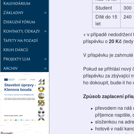
Kalendárium
Student
300
Základny
»
Dítě do 15
240
Diskuzní fórum
let
Kontakty, Odkazy
»
+ v případě nedodržení 
Tapety na pozadí
příspěvku o
20 Kč
(tedy
Kruh dárců
V příspěvku je zahrnuté
Projekty LLM
»
Archiv
»
Pokud se přihlásí nový 
příspěvku za zbývající 
ho dokoupit, bude-li ho c
Způsob zaplacení pří
převodem na náš 
příjemce napište, 
složenkou na adre
hotově v naší kanc
Projekt: