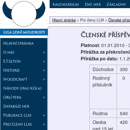
Kalendárium
Dat. her
Základny
Hlavní stránka
» Pro členy LLM »
Členské přís
Liga lesní moudrosti
Členské příspě
Hlavní stránka
Platnost
: 01.01.2010 -
Přirážka za překročení
O nás
»
Přirážka po datu:
1.1.
E.T.Seton
»
Důchodce
300
Historie
»
Rodinný
0
Woodcraft
»
příslušník
Návody (Hau Kóla)
Orlí pera
»
Databáze her
Rodina
540
Publikace LLM
»
Osoba
420
Pro členy LLM
»
nad 15 let