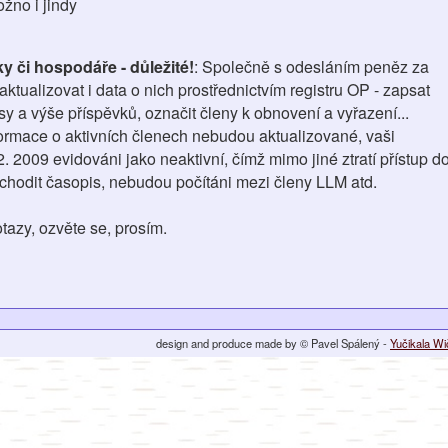
žno i jindy
y či hospodáře - důležité!
: Společně s odesláním peněz za
ktualizovat i data o nich prostřednictvím registru OP - zapsat
sy a výše příspěvků, označit členy k obnovení a vyřazení...
formace o aktivních členech nebudou aktualizované, vaši
 2009 evidováni jako neaktivní, čímž mimo jiné ztratí přístup d
 chodit časopis, nebudou počítáni mezi členy LLM atd.
tazy, ozvěte se, prosím.
design and produce made by © Pavel Spálený -
Yučikala W