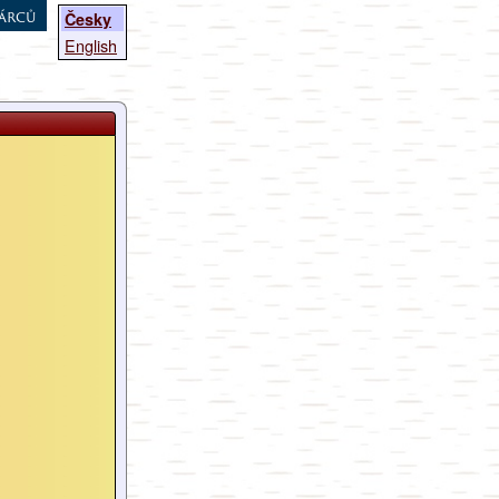
árců
Česky
English