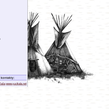
o
kontakty:
ičaša
www.yucikala.net