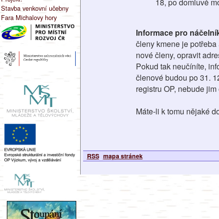
18, po domluvě mo
Stavba venkovní učebny
Fara Michalovy hory
Informace pro náčelník
členy kmene je potřeba a
nové členy, opravit adre
Pokud tak neučíníte, in
členové budou po 31. 12.
registru OP, nebude jim
Máte-li k tomu nějaké do
RSS
mapa stránek