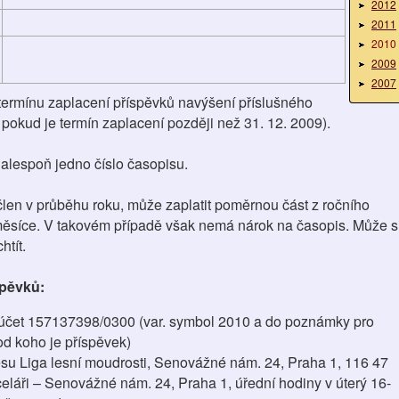
2012
2011
2010
2009
2007
termínu zaplacení příspěvků navýšení příslušného
 pokud je termín zaplacení později než 31. 12. 2009).
 alespoň jedno číslo časopisu.
člen v průběhu roku, může zaplatit poměrnou část z ročního
měsíce. V takovém případě však nemá nárok na časopis. Může s
htít.
spěvků:
účet 157137398/0300 (var. symbol 2010 a do poznámky pro
od koho je příspěvek)
su Liga lesní moudrosti, Senovážné nám. 24, Praha 1, 116 47
eláři – Senovážné nám. 24, Praha 1, úřední hodiny v úterý 16-