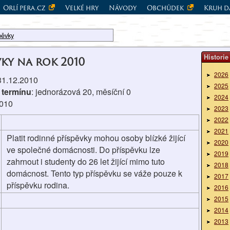
Orlí pera.cz
Velké hry
Návody
Obchůdek
Kruh d
pěvky
Historie
vky na rok 2010
2026
 31.12.2010
2025
 termínu
: jednorázová 20, měsíční 0
2024
2010
2023
2022
2021
Platit rodinné příspěvky mohou osoby blízké žijící
2020
ve společné domácnosti. Do příspěvku lze
2019
zahrnout i studenty do 26 let žijící mimo tuto
2018
domácnost. Tento typ příspěvku se váže pouze k
2017
příspěvku rodina.
2016
2015
2014
2013