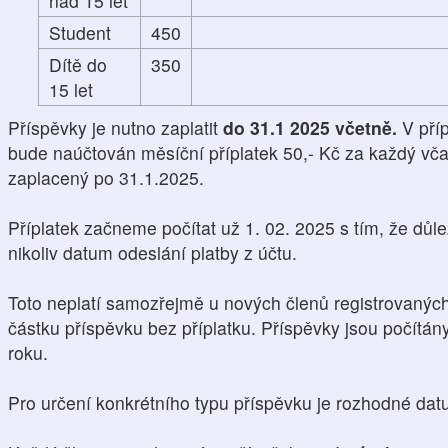
nad 15 let
Student
450
Dítě do
350
15 let
Příspěvky je nutno zaplatit
do 31.1 2025 včetně.
V pří
bude naúčtován měsíční příplatek 50,- Kč za každý vča
zaplacený po 31.1.2025.
Příplatek začneme počítat už 1. 02. 2025 s tím, že důle
nikoliv datum odeslání platby z účtu.
Toto neplatí samozřejmě u nových členů registrovaných 
částku příspěvku bez příplatku. Příspěvky jsou počítá
roku.
Pro určení konkrétního typu příspěvku je rozhodné da