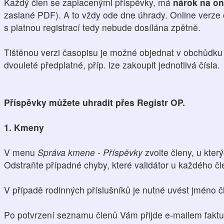
Každý člen se zaplacenými příspěvky, má
nárok na on
zaslané PDF). A to vždy ode dne úhrady. Online verze
s platnou registrací tedy nebude dosílána zpětně.
Tištěnou verzi časopisu je možné objednat v obchůdku L
dvouleté předplatné, příp. lze zakoupit jednotlivá čísla.
Příspěvky můžete uhradit přes Registr OP.
1. Kmeny
V menu
Správa kmene - Příspěvky
zvolte členy, u který
Odstraňte případné chyby, které validátor u každého čl
V případě rodinných příslušníků je nutné uvést jméno čl
Po potvrzení seznamu členů Vám přijde e-mailem faktu