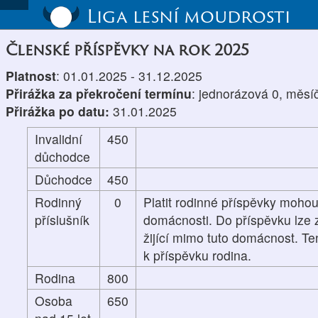
Liga lesní moudrosti
Členské příspěvky na rok 2025
Platnost
: 01.01.2025 - 31.12.2025
Přirážka za překročení termínu
: jednorázová 0, měsí
Přirážka po datu:
31.01.2025
Invalidní
450
důchodce
Důchodce
450
Rodinný
0
Platit rodinné příspěvky mohou
příslušník
domácnosti. Do příspěvku lze z
žijící mimo tuto domácnost. Te
k příspěvku rodina.
Rodina
800
Osoba
650