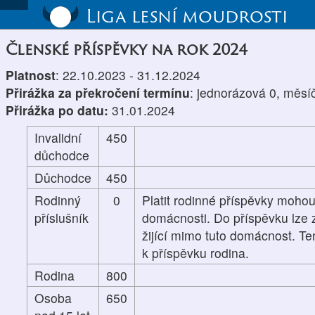
Liga lesní moudrosti
Členské příspěvky na rok 2024
Platnost
: 22.10.2023 - 31.12.2024
Přirážka za překročení termínu
: jednorázová 0, měsí
Přirážka po datu:
31.01.2024
Invalidní
450
důchodce
Důchodce
450
Rodinný
0
Platit rodinné příspěvky mohou
příslušník
domácnosti. Do příspěvku lze z
žijící mimo tuto domácnost. Te
k příspěvku rodina.
Rodina
800
Osoba
650