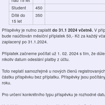
nad 15 let
Student
450
Dítě do
350
15 let
Příspěvky je nutno zaplatit
do 31.1 2024 včetně.
V pří
bude naúčtován měsíční příplatek 50,- Kč za každý vča
zaplacený po 31.1.2024.
Příplatek začneme počítat už 1. 02. 2024 s tím, že důle
nikoliv datum odeslání platby z účtu.
Toto neplatí samozřejmě u nových členů registrovaných 
částku příspěvku bez příplatku. Příspěvky jsou počítá
roku.
Pro určení konkrétního typu příspěvku je rozhodné da