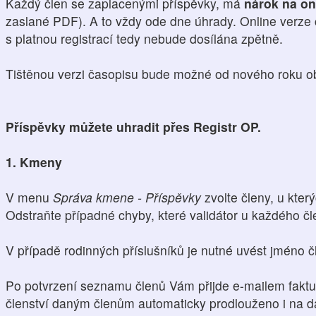
Každý člen se zaplacenými příspěvky, má
nárok na on
zaslané PDF). A to vždy ode dne úhrady. Online verze
s platnou registrací tedy nebude dosílána zpětně.
Tištěnou verzi časopisu bude možné od nového roku o
Příspěvky můžete uhradit přes Registr OP.
1. Kmeny
V menu
Správa kmene - Příspěvky
zvolte členy, u který
Odstraňte případné chyby, které validátor u každého čl
V případě rodinných příslušníků je nutné uvést jméno čl
Po potvrzení seznamu členů Vám přijde e-mailem faktu
členství daným členům automaticky prodlouženo i na da