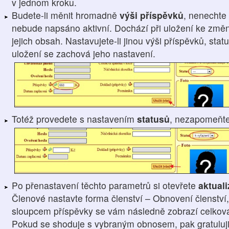
v jednom kroku.
Budete-li měnit hromadně
výši příspěvků
, nenechte 
nebude napsáno aktivní. Dochází při uložení ke změn
jejich obsah. Nastavujete-li jinou výši příspěvků, sta
uložení se zachová jeho nastavení.
Totéž provedete s nastavením
statusů
, nezapomeňt
Po přenastavení těchto parametrů si otevřete
aktual
Členové nastavte forma členství – Obnovení členství,
sloupcem příspěvky se vám následně zobrazí celková 
Pokud se shoduje s vybraným obnosem, pak gratuluji, 