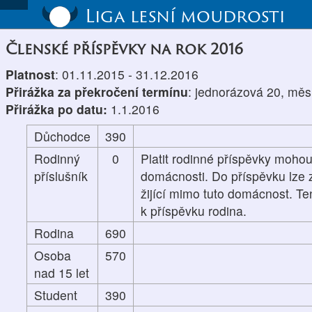
Liga lesní moudrosti
Členské příspěvky na rok 2016
Platnost
: 01.11.2015 - 31.12.2016
Přirážka za překročení termínu
: jednorázová 20, měs
Přirážka po datu:
1.1.2016
Důchodce
390
Rodinný
0
Platit rodinné příspěvky mohou
příslušník
domácnosti. Do příspěvku lze z
žijící mimo tuto domácnost. Te
k příspěvku rodina.
Rodina
690
Osoba
570
nad 15 let
Student
390