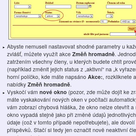
Abyste nemuseli nastavovat shodné parametry u kaž
zvlášť, můžete využít akce
Změň hromadně
. Jednod
zatržením všechny členy, u kterých budete chtít prové
(například změnit jejich status z „aktivní“ na „k vyřaz
horní políčko, kde máte napsáno
Akce:
, rozkliknete 
nabídky
Změň hromadně
.
Vyskočí vám
nové okno
(pozor, zde může dojít ke z
máte vyskakování nových oken v počítači automatick
vám zobrazí chybová hláška, že okno nelze otevřít a 
okno vypadá stejně jako při změně údajů jednotlivých
údaje (což v tomto případě nepotřebujete), ale dovol
příspěvků. Stačí si tedy jen označit nově neaktivní 