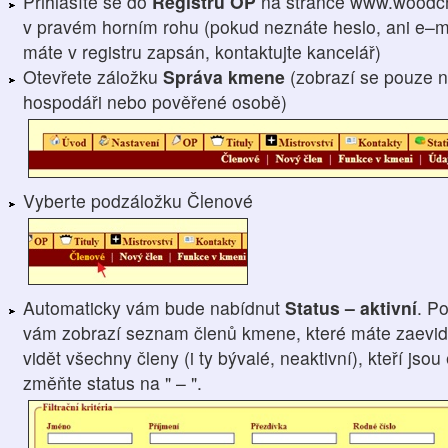
Přihlásíte se do
Registru OP
na stránce www.woodcr
v pravém horním rohu (pokud neznáte heslo, ani e–ma
máte v registru zapsán, kontaktujte kancelář)
Otevřete záložku
Správa kmene
(zobrazí se pouze n
hospodáři nebo pověřené osobě)
Vyberte podzáložku Členové
Automaticky vám bude nabídnut
Status – aktivní
. P
vám zobrazí seznam členů kmene, které máte zaevido
vidět všechny členy (i ty bývalé, neaktivní), kteří js
změňte status na " – ".