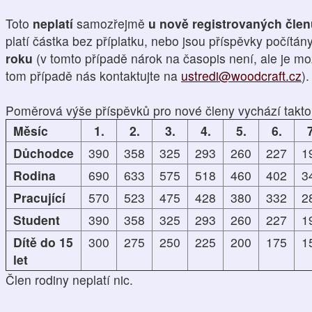
Toto
neplatí
samozřejmě
u nově registrovaných čle
platí částka bez příplatku, nebo jsou příspěvky počítán
roku
(v tomto případě nárok na časopis není, ale je mo
tom případě nás kontaktujte na
ustredi@woodcraft.cz
).
Poměrová výše příspěvků pro nové členy vychází takto
Měsíc
1.
2.
3.
4.
5.
6.
7
Důchodce
390
358
325
293
260
227
1
Rodina
690
633
575
518
460
402
3
Pracující
570
523
475
428
380
332
2
Student
390
358
325
293
260
227
1
Dítě do 15
300
275
250
225
200
175
1
let
Člen rodiny neplatí nic.