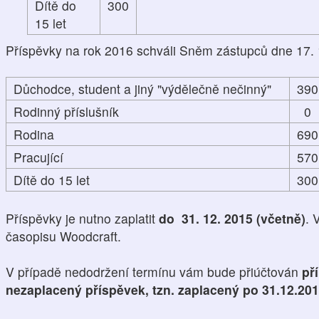
Dítě do
300
15 let
Příspěvky na rok 2016 schváli Sněm zástupců dne 17. 
Důchodce, student a jiný "výdělečně nečinný"
390
Rodinný příslušník
0
Rodina
690
Pracující
570
Dítě do 15 let
300
Příspěvky je nutno zaplatit
do 31. 12. 2015 (včetně)
. 
časopisu Woodcraft.
V případě nedodržení termínu vám bude přiúčtován
př
nezaplacený příspěvek, tzn. zaplacený po 31.12.20