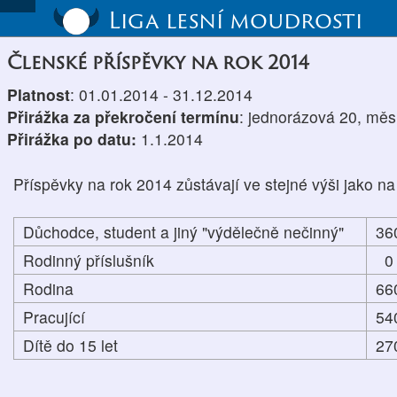
Liga lesní moudrosti
Členské příspěvky na rok 2014
Platnost
: 01.01.2014 - 31.12.2014
Přirážka za překročení termínu
: jednorázová 20, měs
Přirážka po datu:
1.1.2014
Příspěvky na rok 2014 zůstávají ve stejné výši jako na
Důchodce, student a jiný "výdělečně nečinný"
36
Rodinný příslušník
0
Rodina
66
Pracující
54
Dítě do 15 let
27