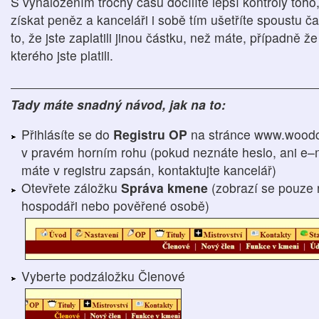
S vynaložením trochy času docílíte lepší kontroly toho
získat peněz a kanceláři i sobě tím ušetříte spoustu ča
to, že jste zaplatili jinou částku, než máte, případně 
kterého jste platili.
Tady máte snadný návod, jak na to:
Přihlásíte se do
Registru OP
na stránce www.woodc
v pravém horním rohu (pokud neznáte heslo, ani e–m
máte v registru zapsán, kontaktujte kancelář)
Otevřete záložku
Správa kmene
(zobrazí se pouze 
hospodáři nebo pověřené osobě)
Vyberte podzáložku Členové