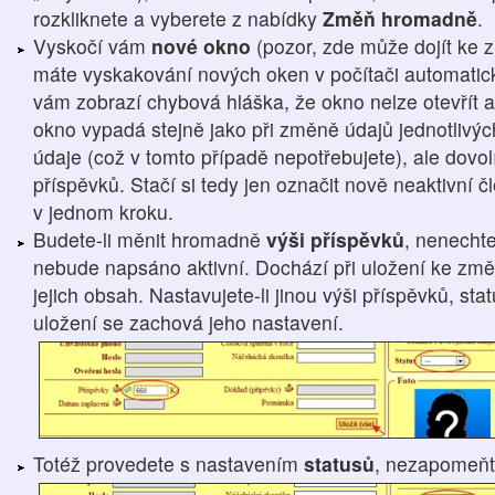
rozkliknete a vyberete z nabídky
Změň hromadně
.
Vyskočí vám
nové okno
(pozor, zde může dojít ke 
máte vyskakování nových oken v počítači automatic
vám zobrazí chybová hláška, že okno nelze otevřít a
okno vypadá stejně jako při změně údajů jednotlivýc
údaje (což v tomto případě nepotřebujete), ale dovo
příspěvků. Stačí si tedy jen označit nově neaktivní
v jednom kroku.
Budete-li měnit hromadně
výši příspěvků
, nenechte
nebude napsáno aktivní. Dochází při uložení ke změn
jejich obsah. Nastavujete-li jinou výši příspěvků, st
uložení se zachová jeho nastavení.
Totéž provedete s nastavením
statusů
, nezapomeň