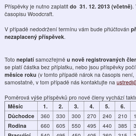
Příspěvky je nutno zaplatit
do 31. 12. 2013 (včetně)
.
časopisu Woodcraft.
V případě nedodržení termínu vám bude přiúčtován
př
nezaplacený příspěvek
.
Toto
neplatí
samozřejmě
u nově registrovaných čl
se platí částka bez příplatku, nebo jsou příspěvky poč
měsíce roku
(v tomto případě nárok na časopis není, 
samostatně, v tom případě nás kontaktujte na
ustredi
Poměrová výše příspěvků pro nové členy vychází takt
Měsíc
1.
2.
3.
4.
5.
6.
Důchodce
360
330
300
270
240
210
Rodina
660
605
550
495
440
385
Pracující
540
495
450
405
360
315