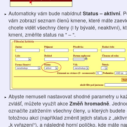
Automaticky vám bude nabídnut
Status – aktivní
. 
vám zobrazí seznam členů kmene, které máte zaevid
chcete vidět všechny členy (i ty bývalé, neaktivní), 
kmeni, změňte status na " – ".
Abyste nemuseli nastavovat shodné parametry u ka
zvlášť, můžete využít akce
Změň hromadně
. Jedno
označíte zatržením všechny členy, u kterých budete 
totožnou akci (například změnit jejich status z „aktivn
„k vyřazení“), a následně horní políčko, kde máte 