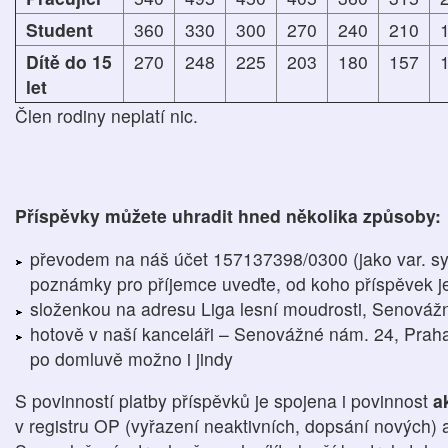
Student
360
330
300
270
240
210
Dítě do 15
270
248
225
203
180
157
let
Člen rodiny neplatí nic.
Příspěvky můžete uhradit hned několika způsoby:
převodem na náš účet 157137398/0300 (jako var. s
poznámky pro příjemce uveďte, od koho příspěvek j
složenkou na adresu Liga lesní moudrosti, Senováž
hotově v naší kanceláři – Senovážné nám. 24, Praha 
po domluvě možno i jindy
S povinností platby příspěvků je spojena i povinnost
a
v registru OP (vyřazení neaktivních, dopsání nových)