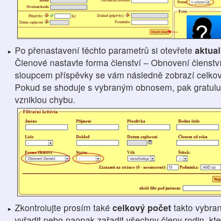
Po přenastavení těchto parametrů si otevřete
aktua
Členové nastavte forma členství – Obnovení členství
sloupcem příspěvky se vám následně zobrazí celková
Pokud se shoduje s vybraným obnosem, pak gratuluji,
vzniklou chybu.
Zkontrolujte prosím také
celkový počet
takto vybra
vyřadit nebo naopak zařadit všechny členy rodin, kteř