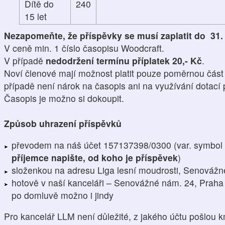
Dítě do
240
15 let
Nezapomeňte, že příspěvky se musí zaplatit do 31. 
V ceně min. 1 číslo časopisu Woodcraft.
V případě
nedodržení termínu příplatek 20,- Kč
.
Noví členové mají možnost platit pouze poměrnou část
případě není nárok na časopis ani na využívání dotací
Časopis je možno si dokoupit.
Způsob uhrazení příspěvků
převodem na náš účet 157137398/0300 (var. symbol
příjemce napište, od koho je příspěvek
)
složenkou na adresu Liga lesní moudrosti, Senováž
hotově v naší kanceláři – Senovážné nám. 24, Praha 
po domluvě možno i jindy
Pro kancelář LLM není důležité, z jakého účtu pošlou 