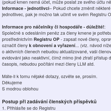
(pokud kmen nemá účet, může poslat ze svého účtu něk
Informace - jednotlivci
– Pokud chcete změnit některé 
jednotlivec, pak je možno tak učinit ve svém Registru 
Informace pro náčelníky či hospodáře - důležité!
:
Společně s odesláním peněz za členy kmene je potřeba 
prostřednictvím
Registru OP
- zapsat nové členy, opra
označit členy
k obnovení a vyřazení
... (viz. návod ní
o aktivních členech nebudou aktualizované, vaši členo
evidováni jako neaktivní, čímž mimo jiné ztratí přístup 
časopis, nebudou počítáni mezi členy LLM atd.
Máte-li k tomu nějaké dotazy, ozvěte se, prosím.
Děkujeme
S modrou oblohou
Postup při zadávání členských příspěvků
1. Přihlásíte se do Registru