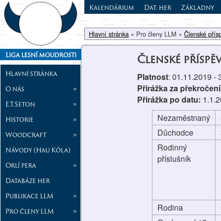
Kalendárium
Dat. her
Základny
Hlavní stránka
» Pro členy LLM »
Členské přís
Liga lesní moudrosti
Členské příspě
Hlavní stránka
Platnost
: 01.11.2019 -
Přirážka za překročení
O nás
»
Přirážka po datu:
1.1.
E.T.Seton
»
Nezaměstnaný
Historie
»
Důchodce
Woodcraft
»
Rodinný
Návody (Hau Kóla)
příslušník
Orlí pera
»
Databáze her
Publikace LLM
»
Rodina
Pro členy LLM
»