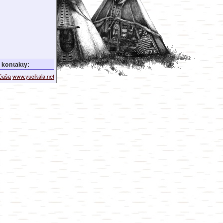
kontakty:
ičaša
www.yucikala.net