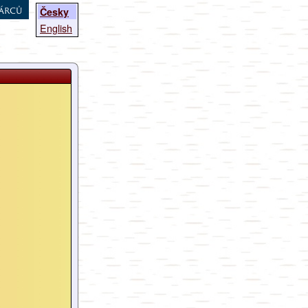
árců
Česky
English