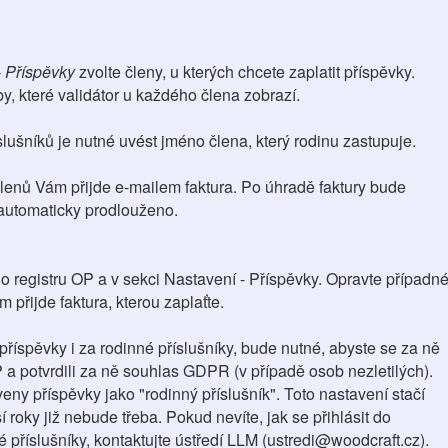
 Příspěvky
zvolte členy, u kterých chcete zaplatit příspěvky.
y, které validátor u každého člena zobrazí.
lušníků je nutné uvést jméno člena, který rodinu zastupuje.
enů Vám přijde e-mailem faktura. Po úhradě faktury bude
automaticky prodlouženo.
do registru OP a v sekci Nastavení - Příspěvky. Opravte případn
 přijde faktura, kterou zaplaťte.
 příspěvky i za rodinné příslušníky, bude nutné, abyste se za ně
P a potvrdili za ně souhlas GDPR (v případě osob nezletilých).
ny příspěvky jako "rodinný příslušník". Toto nastavení stačí
í roky již nebude třeba. Pokud nevíte, jak se přihlásit do
 příslušníky, kontaktujte ústředí LLM (ustredi@woodcraft.cz).