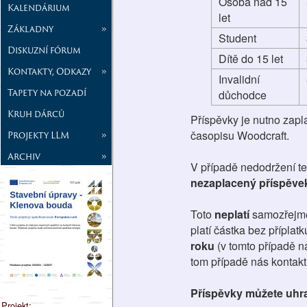
Osoba nad 15
Kalendárium
let
Základny
»
Student
Diskuzní fórum
Dítě do 15 let
Kontakty, Odkazy
»
Invalidní
Tapety na pozadí
důchodce
Kruh dárců
Příspěvky je nutno zapla
časopisu Woodcraft.
Projekty LLM
»
Archiv
»
V případě nedodržení t
nezaplacený příspěvek
Toto
neplatí
samozřejm
platí částka bez příplat
roku
(v tomto případě n
tom případě nás kontakt
Příspěvky můžete uhra
Projekt: