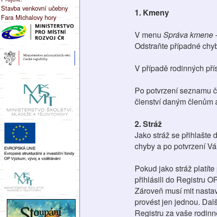
Stavba venkovní učebny
1. Kmeny
Fara Michalovy hory
V menu
Správa kmene -
Odstraňte případné chyb
V případě rodinných přís
Po potvrzení seznamu čl
členství daným členům 
2. Stráž
Jako stráž se přihlašte 
chyby a po potvrzení Vám
Pokud jako stráž platíte
přihlásili do Registru O
Zároveň musí mit nastave
provést jen jednou. Dalš
Registru za vaše rodinné