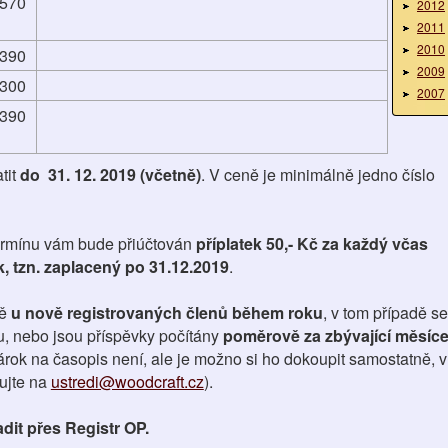
570
2012
2011
2010
390
2009
300
2007
390
tit
do 31. 12. 2019 (včetně)
. V ceně je minimálně jedno číslo
ermínu vám bude přiúčtován
příplatek 50,- Kč za každý včas
, tzn. zaplacený po 31.12.2019
.
ě
u nově registrovaných členů během roku
, v tom případě se
ku, nebo jsou příspěvky počítány
poměrově za zbývající měsíc
árok na časopis není, ale je možno si ho dokoupit samostatně, v
ujte na
ustredi@woodcraft.cz
).
dit přes Registr OP.