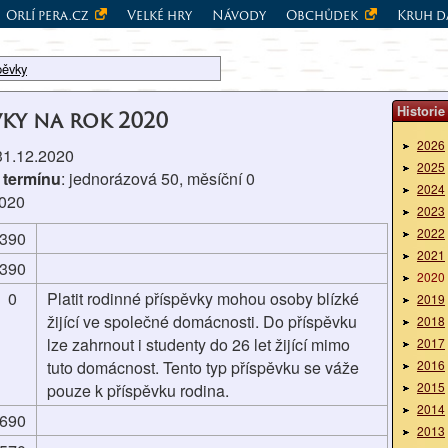
Orlí pera.cz
Velké hry
Návody
Obchůdek
Kruh d
pěvky
Historie
vky na rok 2020
2026
 31.12.2020
2025
 termínu
: jednorázová 50, měsíční 0
2024
2020
2023
2022
390
2021
390
2020
0
Platit rodinné příspěvky mohou osoby blízké
2019
žijící ve společné domácnosti. Do příspěvku
2018
lze zahrnout i studenty do 26 let žijící mimo
2017
tuto domácnost. Tento typ příspěvku se váže
2016
2015
pouze k příspěvku rodina.
2014
690
2013