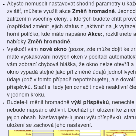
Abyste nemuseli nastavovat shodné parametry u kaž
zvlášť, můžete využít akce
Změň hromadně
. Jednod
zatržením všechny členy, u kterých budete chtít prové
(například změnit jejich status z „aktivní“ na „k vyřaz
horní políčko, kde máte napsáno
Akce:
, rozkliknete 
nabídky
Změň hromadně
.
Vyskočí vám
nové okno
(pozor, zde může dojít ke z
máte vyskakování nových oken v počítači automatick
vám zobrazí chybová hláška, že okno nelze otevřít a 
okno vypadá stejně jako při změně údajů jednotlivých
údaje (což v tomto případě nepotřebujete), ale dovol
příspěvků. Stačí si tedy jen označit nově neaktivní 
v jednom kroku.
Budete-li měnit hromadně
výši příspěvků
, nenechte 
nebude napsáno aktivní. Dochází při uložení ke změn
jejich obsah. Nastavujete-li jinou výši příspěvků, sta
uložení se zachová jeho nastavení.