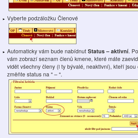
Vyberte podzáložku Členové
Automaticky vám bude nabídnut
Status – aktivní
. P
vám zobrazí seznam členů kmene, které máte zaevido
vidět všechny členy (i ty bývalé, neaktivní), kteří js
změňte status na " – ".