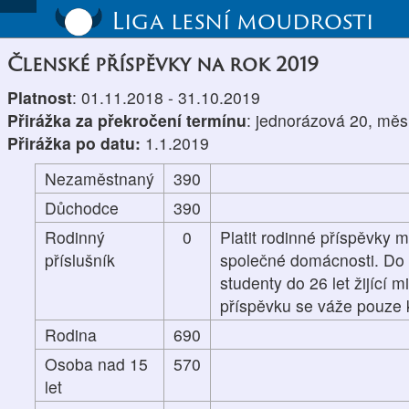
Liga lesní moudrosti
Členské příspěvky na rok 2019
Platnost
: 01.11.2018 - 31.10.2019
Přirážka za překročení termínu
: jednorázová 20, měs
Přirážka po datu:
1.1.2019
Nezaměstnaný
390
Důchodce
390
Rodinný
0
Platit rodinné příspěvky m
příslušník
společné domácnosti. Do p
studenty do 26 let žijící 
příspěvku se váže pouze k
Rodina
690
Osoba nad 15
570
let