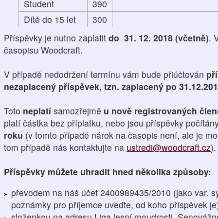
Student
390
Dítě do 15 let
300
Příspěvky je nutno zaplatit
do 31. 12. 2018 (včetně)
. 
časopisu Woodcraft.
V případě nedodržení termínu vám bude přiúčtován
př
nezaplacený příspěvek, tzn. zaplacený po 31.12.20
Toto
neplatí
samozřejmě
u nově registrovaných čle
platí částka bez příplatku, nebo jsou příspěvky počítán
roku
(v tomto případě nárok na časopis není, ale je mo
tom případě nás kontaktujte na
ustredi@woodcraft.cz
).
Příspěvky můžete uhradit hned několika způsoby:
převodem na náš účet 2400989435/2010 (jako var. s
poznámky pro příjemce uveďte, od koho příspěvek je
složenkou na adresu Liga lesní moudrosti, Senovážn