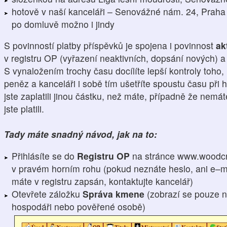
hotově v naší kanceláři – Senovážné nám. 24, Praha 
po domluvě možno i jindy
S povinností platby příspěvků je spojena i povinnost
ak
v registru OP (vyřazení neaktivních, dopsání nových) 
S vynaložením trochy času docílíte lepší kontroly toho,
peněz a kanceláři i sobě tím ušetříte spoustu času při h
jste zaplatili jinou částku, než máte, případně že nemá
jste platili.
Tady máte snadný návod, jak na to:
Přihlásíte se do
Registru OP
na stránce www.woodcr
v pravém horním rohu (pokud neznáte heslo, ani e–ma
máte v registru zapsán, kontaktujte kancelář)
Otevřete záložku
Správa kmene
(zobrazí se pouze n
hospodáři nebo pověřené osobě)