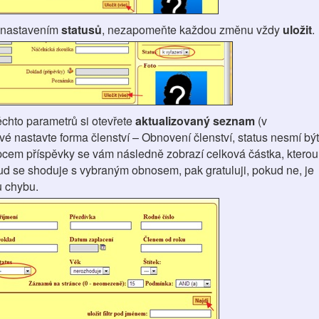
s nastavením
statusů
, nezapomeňte každou změnu vždy
uložit
.
ěchto parametrů si otevřete
aktualizovaný seznam
(v
 nastavte forma členství – Obnovení členství, status nesmí být
pcem příspěvky se vám následně zobrazí celková částka, kterou
ud se shoduje s vybraným obnosem, pak gratuluji, pokud ne, je
ou chybu.