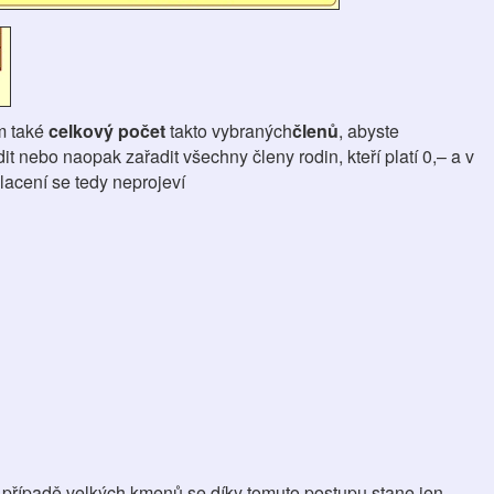
ím také
celkový počet
takto vybraných
členů
, abyste
t nebo naopak zařadit všechny členy rodin, kteří platí 0,– a v
lacení se tedy neprojeví
v případě velkých kmenů se díky tomuto postupu stane jen