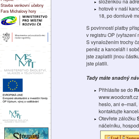
složenkou na adre
Stavba venkovní učebny
hotově v naší kanc
Fara Michalovy hory
18, po domluvě mo
S povinností platby pří
v registru OP (vyřazení
S vynaložením trochy čas
peněz a kanceláři i sobě
jste zaplatili jinou čás
jste platili.
Tady máte snadný návo
Přihlásíte se do
R
www.woodcraft.cz
heslo, ani e–mail,
kontaktujte kancel
Otevřete záložku
náčelníku, hospod