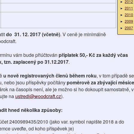
2012
2011
2010
2009
2007
tit
do 31. 12. 2017 (včetně)
. V ceně je minimálně
odcraft.
ermínu vám bude přiúčtován
příplatek 50,- Kč za každý včas
, tzn. zaplacený po 31.12.2017
.
ě
u nově registrovaných členů během roku
, v tom případě se
ku, nebo jsou příspěvky počítány
poměrově za zbývající měsíc
árok na časopis není, ale je možno si ho dokoupit samostatně, v
ujte na
ustredi@woodcraft.cz
).
dit hned několika způsoby:
čet 2400989435/2010 (jako var. symbol napište 2018 a do
emce uveďte, od koho příspěvek je)