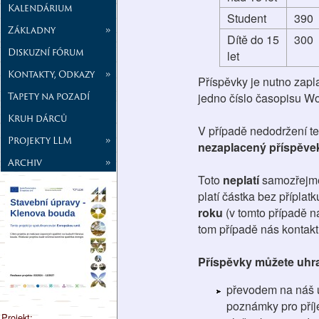
Kalendárium
Student
390
Základny
»
Dítě do 15
300
Diskuzní fórum
let
Kontakty, Odkazy
»
Příspěvky je nutno zapla
Tapety na pozadí
jedno číslo časopisu Wo
Kruh dárců
V případě nedodržení t
Projekty LLM
»
nezaplacený příspěvek
Archiv
»
Toto
neplatí
samozřejm
platí částka bez příplat
roku
(v tomto případě n
tom případě nás kontakt
Příspěvky můžete uhra
převodem na náš ú
poznámky pro příj
Projekt: