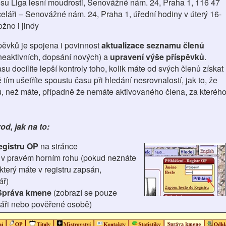
su Liga lesní moudrosti, Senovážné nám. 24, Praha 1, 116 47
eláři – Senovážné nám. 24, Praha 1, úřední hodiny v úterý 16-
žno i jindy
spěvků je spojena i povinnost
aktualizace seznamu členů
 neaktivních, dopsání nových) a
upravení výše příspěvků
.
u docílíte lepší kontroly toho, kolik máte od svých členů získat
 tím ušetříte spoustu času při hledání nesrovnalostí, jak to, že
tku, než máte, případně že nemáte aktivovaného člena, za kteréh
d, jak na to:
egistru OP
na stránce
 v pravém horním rohu (pokud neznáte
 který máte v registru zapsán,
ář)
Správa kmene
(zobrazí se pouze
áři nebo pověřené osobě)