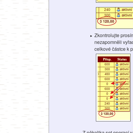
Zkontrolujte pros
nezapomněli vyřadi
celkové částce k p
Z několika set operací 