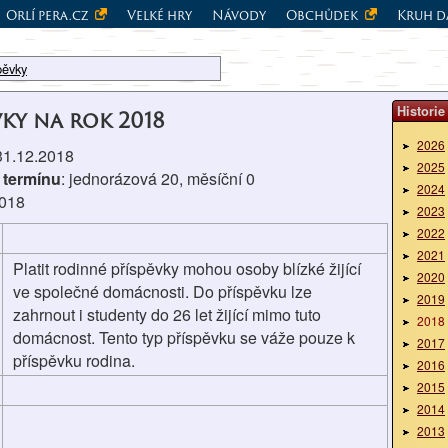
Orlí pera.cz
Velké hry
Návody
Obchůdek
Kruh d
pěvky
Historie
vky na rok 2018
2026
 31.12.2018
2025
 termínu
: jednorázová 20, měsíční 0
2024
2018
2023
2022
2021
Platit rodinné příspěvky mohou osoby blízké žijící
2020
ve společné domácnosti. Do příspěvku lze
2019
zahrnout i studenty do 26 let žijící mimo tuto
2018
domácnost. Tento typ příspěvku se váže pouze k
2017
příspěvku rodina.
2016
2015
2014
2013