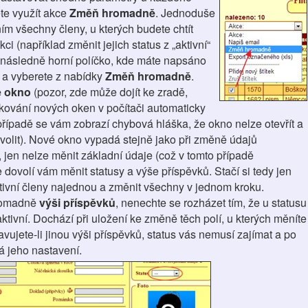
te využít akce
Změň hromadně
. Jednoduše
ním všechny členy, u kterých budete chtít
ci (například změnit jejich status z „aktivní“
a následně horní políčko, kde máte napsáno
e a vyberete z nabídky
Změň hromadně
.
 okno
(pozor, zde může dojít ke zradě,
ování nových oken v počítači automaticky
řípadě se vám zobrazí chybová hláška, že okno nelze otevřít a
volit). Nové okno vypadá stejně jako při změně údajů
, jen nelze měnit základní údaje (což v tomto případě
e dovolí vám měnit statusy a výše příspěvků. Stačí si tedy jen
tivní členy najednou a změnit všechny v jednom kroku.
hromadně
výši příspěvků
, nenechte se rozházet tím, že u statusu
ivní. Dochází při uložení ke změně těch polí, u kterých měníte
avujete-li jinou výši příspěvků, status vás nemusí zajímat a po
á jeho nastavení.