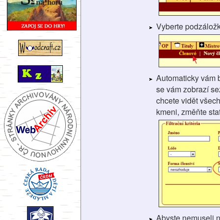
Vyberte podzálož
Automaticky vám 
se vám zobrazí se
chcete vidět všech
kmeni, změňte stat
Abyste nemuseli 