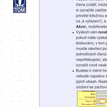
člena zvlášť, může
si označíte zatrže
provést totožnou ak
na „k vyřazení“), 
Akce:
, rozkliknet
Vyskočí vám
nové
pokud máte vyskak
blokováno, v tom p
musíte otevření po
jednotlivých členů
nepotřebujete), al
označit nově neak
Budete-li měnit 
nebude napsáno akt
jejich obsah. Nast
uložení se zachov