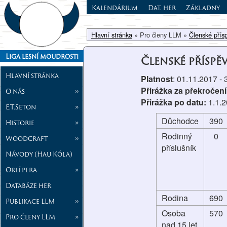
Kalendárium
Dat. her
Základny
Hlavní stránka
» Pro členy LLM »
Členské přís
Liga lesní moudrosti
Členské příspě
Hlavní stránka
Platnost
: 01.11.2017 -
Přirážka za překročení
O nás
»
Přirážka po datu:
1.1.
E.T.Seton
»
Důchodce
390
Historie
»
Rodinný
0
Woodcraft
»
příslušník
Návody (Hau Kóla)
Orlí pera
»
Databáze her
Rodina
690
Publikace LLM
»
Osoba
570
Pro členy LLM
»
nad 15 let