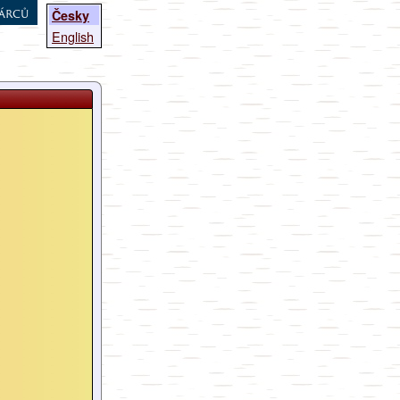
árců
Česky
English