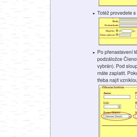
Totéž provedete 
Po přenastavení t
podzáložce Členové
vybrán). Pod slou
máte zaplatit. Pok
třeba najít vznikl