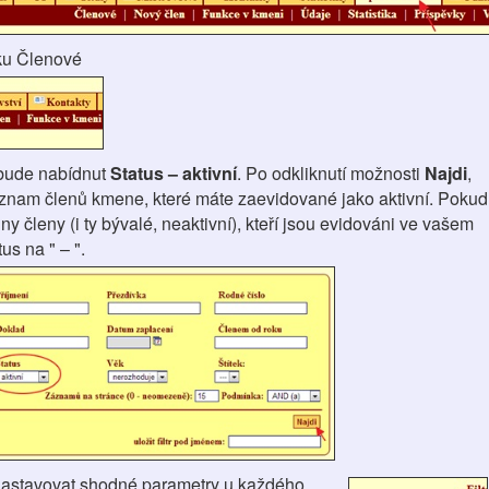
ku Členové
bude nabídnut
Status – aktivní
. Po odkliknutí možnosti
Najdi
,
znam členů kmene, které máte zaevidované jako aktivní. Pokud
ny členy (i ty bývalé, neaktivní), kteří jsou evidováni ve vašem
us na " – ".
nastavovat shodné parametry u každého