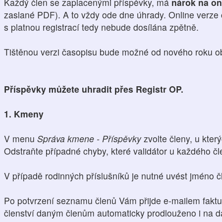
Každý člen se zaplacenými příspěvky, má
nárok na on
zaslané PDF). A to vždy ode dne úhrady. Online verze
s platnou registrací tedy nebude dosílána zpětně.
Tištěnou verzi časopisu bude možné od nového roku o
Příspěvky můžete uhradit přes Registr OP.
1. Kmeny
V menu
Správa kmene - Příspěvky
zvolte členy, u který
Odstraňte případné chyby, které validátor u každého čl
V případě rodinných příslušníků je nutné uvést jméno čl
Po potvrzení seznamu členů Vám přijde e-mailem faktu
členství daným členům automaticky prodlouženo i na da