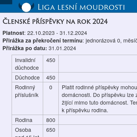
Liga lesní moudrosti
Členské příspěvky na rok 2024
Platnost
: 22.10.2023 - 31.12.2024
Přirážka za překročení termínu
: jednorázová 0, měsí
Přirážka po datu:
31.01.2024
Invalidní
450
důchodce
Důchodce
450
Rodinný
0
Platit rodinné příspěvky mohou
příslušník
domácnosti. Do příspěvku lze z
žijící mimo tuto domácnost. Te
k příspěvku rodina.
Rodina
800
Osoba
650