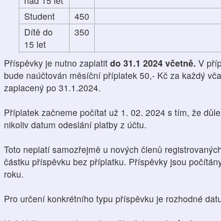
nad 15 let
Student
450
Dítě do
350
15 let
Příspěvky je nutno zaplatit
do 31.1 2024 včetně.
V pří
bude naúčtován měsíční příplatek 50,- Kč za každý vča
zaplacený po 31.1.2024.
Příplatek začneme počítat už 1. 02. 2024 s tím, že důle
nikoliv datum odeslání platby z účtu.
Toto neplatí samozřejmě u nových členů registrovaných 
částku příspěvku bez příplatku. Příspěvky jsou počítá
roku.
Pro určení konkrétního typu příspěvku je rozhodné da