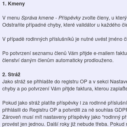
1. Kmeny
V menu
Správa kmene - Příspěvky
zvolte členy, u který
Odstraňte případné chyby, které validátor u každého čl
V případě rodinných příslušníků je nutné uvést jméno čl
Po potvrzení seznamu členů Vám přijde e-mailem faktu
členství daným členům automaticky prodlouženo.
2. Stráž
Jako stráž se přihlašte do registru OP a v sekci Nasta
chyby a po potvrzení Vám přijde faktura, kterou zaplaťt
Pokud jako stráž platíte příspěvky i za rodinné přísluš
přihlásili do Registru OP a potvrdili za ně souhlas GDP
Zároveň musí mít nastaveny příspěvky jako "rodinný pří
provést jen jednou. Další roky již nebude třeba. Pokud n