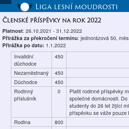
Liga lesní moudrosti
Členské příspěvky na rok 2022
Platnost
: 26.10.2021 - 31.12.2022
Přirážka za překročení termínu
: jednorázová 50, měs
Přirážka po datu:
1.1.2022
Invalidní
450
důchodce
Nezaměstnaný
450
Důchodce
450
Rodinný
0
Platit rodinné příspěvky m
příslušník
společné domácnosti. Do p
studenty do 26 let žijící 
příspěvku se váže pouze k
Rodina
800