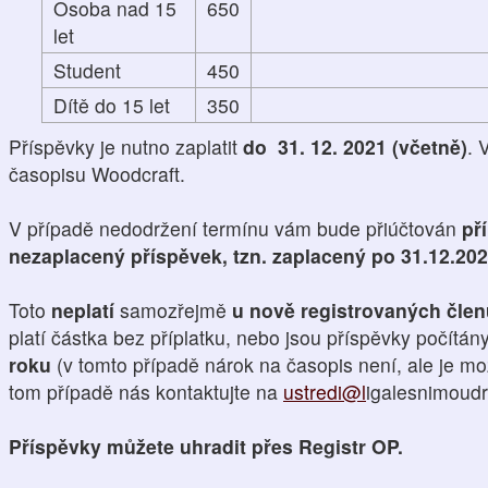
Osoba nad 15
650
let
Student
450
Dítě do 15 let
350
Příspěvky je nutno zaplatit
do 31. 12. 2021 (včetně)
. 
časopisu Woodcraft.
V případě nedodržení termínu vám bude přiúčtován
př
nezaplacený příspěvek, tzn. zaplacený po 31.12.20
Toto
neplatí
samozřejmě
u nově registrovaných čle
platí částka bez příplatku, nebo jsou příspěvky počítán
roku
(v tomto případě nárok na časopis není, ale je mo
tom případě nás kontaktujte na
ustredi@l
igalesnimoudro
Příspěvky můžete uhradit přes Registr OP.