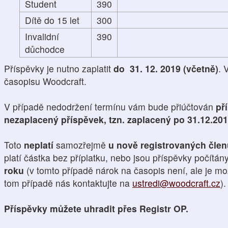
Student
390
Dítě do 15 let
300
Invalidní
390
důchodce
Příspěvky je nutno zaplatit
do 31. 12. 2019 (včetně)
. 
časopisu Woodcraft.
V případě nedodržení termínu vám bude přiúčtován
př
nezaplacený příspěvek, tzn. zaplacený po 31.12.20
Toto
neplatí
samozřejmě
u nově registrovaných čle
platí částka bez příplatku, nebo jsou příspěvky počítán
roku
(v tomto případě nárok na časopis není, ale je mo
tom případě nás kontaktujte na
ustredi@woodcraft.cz
).
Příspěvky můžete uhradit přes Registr OP.