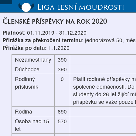
Liga lesní moudrosti
Členské příspěvky na rok 2020
Platnost
: 01.11.2019 - 31.12.2020
Přirážka za překročení termínu
: jednorázová 50, měs
Přirážka po datu:
1.1.2020
Nezaměstnaný
390
Důchodce
390
Rodinný
0
Platit rodinné příspěvky m
příslušník
společné domácnosti. Do p
studenty do 26 let žijící 
příspěvku se váže pouze k
Rodina
690
Osoba nad 15
570
let