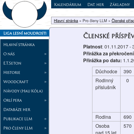
Kalendárium
Dat. her
Základny
Hlavní stránka
» Pro členy LLM »
Členské přís
Liga lesní moudrosti
Členské příspě
Hlavní stránka
Platnost
: 01.11.2017 -
Přirážka za překročení
O nás
»
Přirážka po datu:
1.1.
E.T.Seton
»
Důchodce
390
Historie
»
Rodinný
0
Woodcraft
»
příslušník
Návody (Hau Kóla)
Orlí pera
»
Databáze her
Rodina
690
Publikace LLM
»
Osoba
570
Pro členy LLM
»
nad 15 let