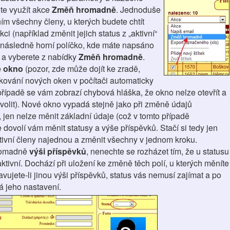
te využít akce
Změň hromadně
. Jednoduše
ním všechny členy, u kterých budete chtít
ci (například změnit jejich status z „aktivní“
a následně horní políčko, kde máte napsáno
e a vyberete z nabídky
Změň hromadně
.
 okno
(pozor, zde může dojít ke zradě,
ování nových oken v počítači automaticky
řípadě se vám zobrazí chybová hláška, že okno nelze otevřít a
volit). Nové okno vypadá stejně jako při změně údajů
, jen nelze měnit základní údaje (což v tomto případě
e dovolí vám měnit statusy a výše příspěvků. Stačí si tedy jen
tivní členy najednou a změnit všechny v jednom kroku.
hromadně
výši příspěvků
, nenechte se rozházet tím, že u statusu
ivní. Dochází při uložení ke změně těch polí, u kterých měníte
avujete-li jinou výši příspěvků, status vás nemusí zajímat a po
á jeho nastavení.