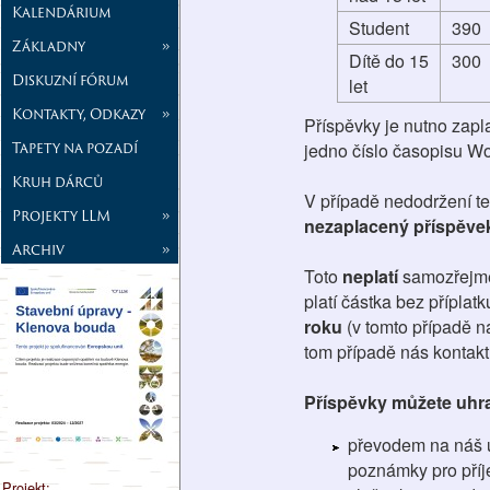
Kalendárium
Student
390
Základny
»
Dítě do 15
300
Diskuzní fórum
let
Kontakty, Odkazy
»
Příspěvky je nutno zapla
Tapety na pozadí
jedno číslo časopisu Wo
Kruh dárců
V případě nedodržení t
Projekty LLM
»
nezaplacený příspěvek
Archiv
»
Toto
neplatí
samozřejm
platí částka bez příplat
roku
(v tomto případě n
tom případě nás kontakt
Příspěvky můžete uhra
převodem na náš ú
poznámky pro příj
Projekt: