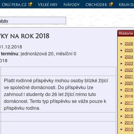
Orlí pera.cz
Velké hry
Návody
Obchůdek
Kruh d
pěvky
Historie
vky na rok 2018
2026
 31.12.2018
2025
 termínu
: jednorázová 20, měsíční 0
2024
2018
2023
2022
2021
Platit rodinné příspěvky mohou osoby blízké žijící
2020
ve společné domácnosti. Do příspěvku lze
2019
zahrnout i studenty do 26 let žijící mimo tuto
2018
domácnost. Tento typ příspěvku se váže pouze k
2017
příspěvku rodina.
2016
2015
2014
2013