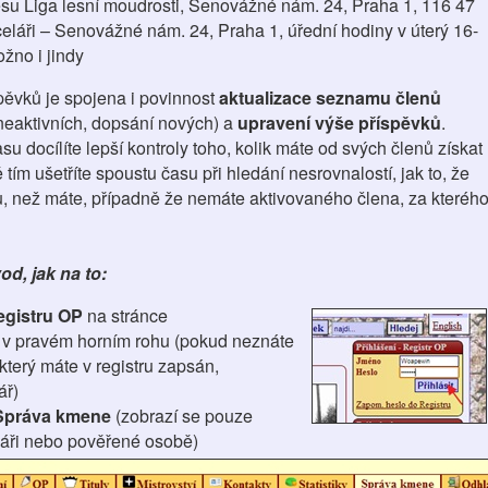
su Liga lesní moudrosti, Senovážné nám. 24, Praha 1, 116 47
eláři – Senovážné nám. 24, Praha 1, úřední hodiny v úterý 16-
žno i jindy
spěvků je spojena i povinnost
aktualizace seznamu členů
 neaktivních, dopsání nových) a
upravení výše příspěvků
.
u docílíte lepší kontroly toho, kolik máte od svých členů získat
 tím ušetříte spoustu času při hledání nesrovnalostí, jak to, že
tku, než máte, případně že nemáte aktivovaného člena, za kteréh
d, jak na to:
egistru OP
na stránce
 v pravém horním rohu (pokud neznáte
 který máte v registru zapsán,
ář)
Správa kmene
(zobrazí se pouze
áři nebo pověřené osobě)