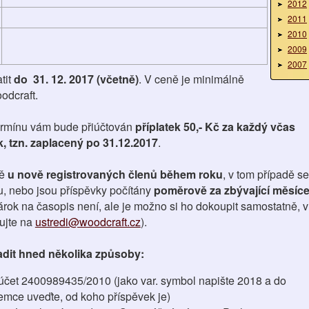
2012
2011
2010
2009
2007
tit
do 31. 12. 2017 (včetně)
. V ceně je minimálně
odcraft.
ermínu vám bude přiúčtován
příplatek 50,- Kč za každý včas
, tzn. zaplacený po 31.12.2017
.
ě
u nově registrovaných členů během roku
, v tom případě se
ku, nebo jsou příspěvky počítány
poměrově za zbývající měsíc
árok na časopis není, ale je možno si ho dokoupit samostatně, v
ujte na
ustredi@woodcraft.cz
).
dit hned několika způsoby:
čet 2400989435/2010 (jako var. symbol napište 2018 a do
emce uveďte, od koho příspěvek je)