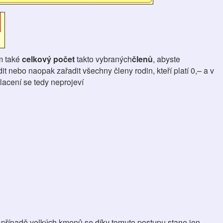
ím také
celkový počet
takto vybraných
členů
, abyste
t nebo naopak zařadit všechny členy rodin, kteří platí 0,– a v
lacení se tedy neprojeví
v případě velkých kmenů se díky tomuto postupu stane jen