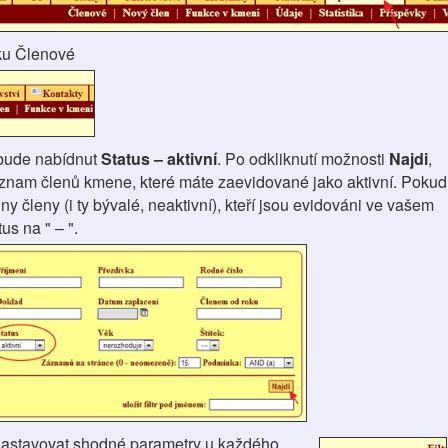
ku Členové
bude nabídnut
Status – aktivní
. Po odkliknutí možnosti
Najdi
,
znam členů kmene, které máte zaevidované jako aktivní. Pokud
ny členy (i ty bývalé, neaktivní), kteří jsou evidováni ve vašem
us na " – ".
nastavovat shodné parametry u každého