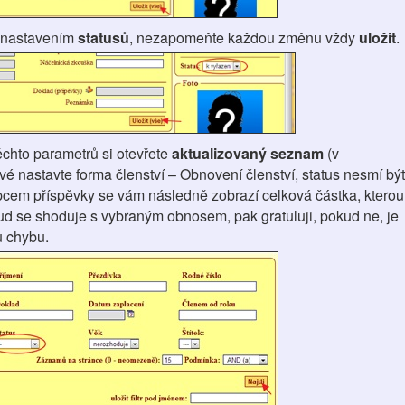
s nastavením
statusů
, nezapomeňte každou změnu vždy
uložit
.
ěchto parametrů si otevřete
aktualizovaný seznam
(v
 nastavte forma členství – Obnovení členství, status nesmí být
pcem příspěvky se vám následně zobrazí celková částka, kterou
ud se shoduje s vybraným obnosem, pak gratuluji, pokud ne, je
ou chybu.