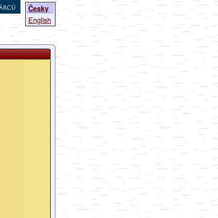
árců
Česky
English