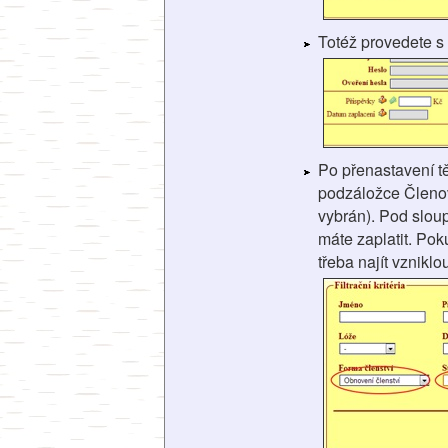
Totéž provedete 
Po přenastavení t
podzáložce Členové
vybrán). Pod slou
máte zaplatit. Pok
třeba najít vznikl