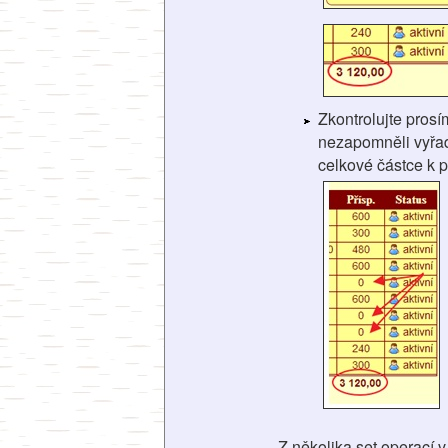
Zkontrolujte pros
nezapomněli vyřadi
celkové částce k p
Z několika set operací 