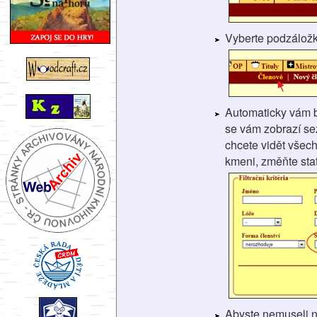
Vyberte podzálož
Automaticky vám 
se vám zobrazí se
chcete vidět všech
kmeni, změňte stat
Abyste nemuseli 