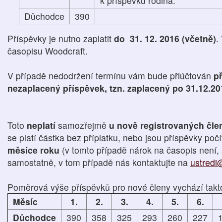
k příspěvku rodina.
Důchodce
390
Příspěvky je nutno zaplatit
do 31. 12. 2016 (včetně)
.
časopisu Woodcraft.
V případě nedodržení termínu vám bude přiúčtován
př
nezaplacený příspěvek, tzn. zaplacený po 31.12.20
Toto
neplatí
samozřejmě
u nově registrovaných čl
se platí částka bez příplatku, nebo jsou příspěvky poč
měsíce roku
(v tomto případě nárok na časopis není, 
samostatně, v tom případě nás kontaktujte na
ustredi
Poměrová výše příspěvků pro nové členy vychází takt
Měsíc
1.
2.
3.
4.
5.
6.
Důchodce
390
358
325
293
260
227