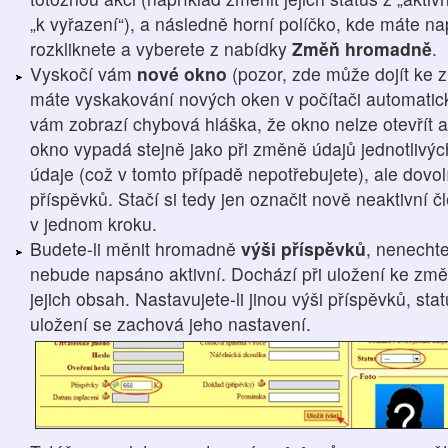
„k vyřazení“), a následně horní políčko, kde máte 
rozkliknete a vyberete z nabídky
Změň hromadně
.
Vyskočí vám
nové okno
(pozor, zde může dojít ke 
máte vyskakování nových oken v počítači automatic
vám zobrazí chybová hláška, že okno nelze otevřít a
okno vypadá stejně jako při změně údajů jednotlivýc
údaje (což v tomto případě nepotřebujete), ale dovo
příspěvků. Stačí si tedy jen označit nově neaktivní
v jednom kroku.
Budete-li měnit hromadně
výši příspěvků
, nenechte
nebude napsáno aktivní. Dochází při uložení ke změn
jejich obsah. Nastavujete-li jinou výši příspěvků, st
uložení se zachová jeho nastavení.