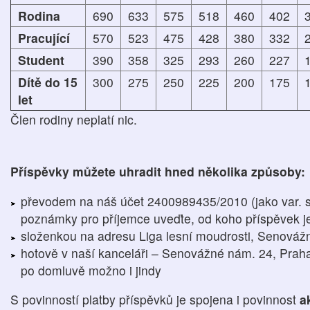
Rodina
690
633
575
518
460
402
Pracující
570
523
475
428
380
332
Student
390
358
325
293
260
227
Dítě do 15
300
275
250
225
200
175
let
Člen rodiny neplatí nic.
Příspěvky můžete uhradit hned několika způsoby:
převodem na náš účet 2400989435/2010 (jako var. 
poznámky pro příjemce uveďte, od koho příspěvek j
složenkou na adresu Liga lesní moudrosti, Senováž
hotově v naší kanceláři – Senovážné nám. 24, Praha 
po domluvě možno i jindy
S povinností platby příspěvků je spojena i povinnost
a