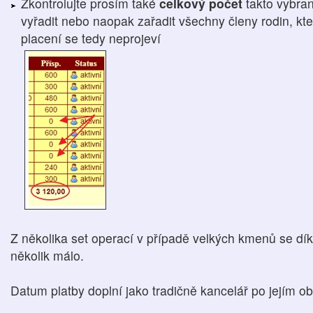
Zkontrolujte prosím také
celkový počet
takto vybra
vyřadit nebo naopak zařadit všechny členy rodin, kteř
placení se tedy neprojeví
Z několika set operací v případě velkých kmenů se dí
několik málo.
Datum platby doplní jako tradičně kancelář po jejím ob