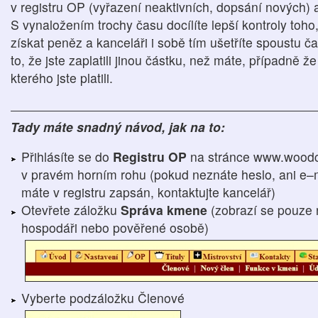
v registru OP (vyřazení neaktivních, dopsání nových)
S vynaložením trochy času docílíte lepší kontroly toho
získat peněz a kanceláři i sobě tím ušetříte spoustu ča
to, že jste zaplatili jinou částku, než máte, případně 
kterého jste platili.
Tady máte snadný návod, jak na to:
Přihlásíte se do
Registru OP
na stránce www.woodc
v pravém horním rohu (pokud neznáte heslo, ani e–m
máte v registru zapsán, kontaktujte kancelář)
Otevřete záložku
Správa kmene
(zobrazí se pouze 
hospodáři nebo pověřené osobě)
Vyberte podzáložku Členové