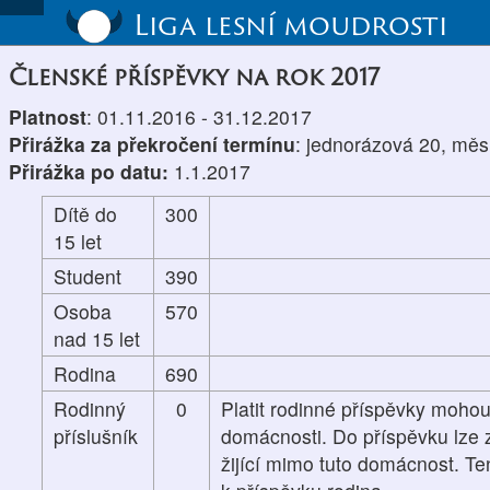
Liga lesní moudrosti
Členské příspěvky na rok 2017
Platnost
: 01.11.2016 - 31.12.2017
Přirážka za překročení termínu
: jednorázová 20, měs
Přirážka po datu:
1.1.2017
Dítě do
300
15 let
Student
390
Osoba
570
nad 15 let
Rodina
690
Rodinný
0
Platit rodinné příspěvky mohou
příslušník
domácnosti. Do příspěvku lze z
žijící mimo tuto domácnost. Te