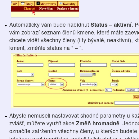
Automaticky vám bude nabídnut
Status – aktivní
. 
vám zobrazí seznam členů kmene, které máte zaevid
chcete vidět všechny členy (i ty bývalé, neaktivní), 
kmeni, změňte status na " – ".
Abyste nemuseli nastavovat shodné parametry u ka
zvlášť, můžete využít akce
Změň hromadně
. Jedno
označíte zatržením všechny členy, u kterých budete 
totožnou akci (například změnit jejich status z „aktivn