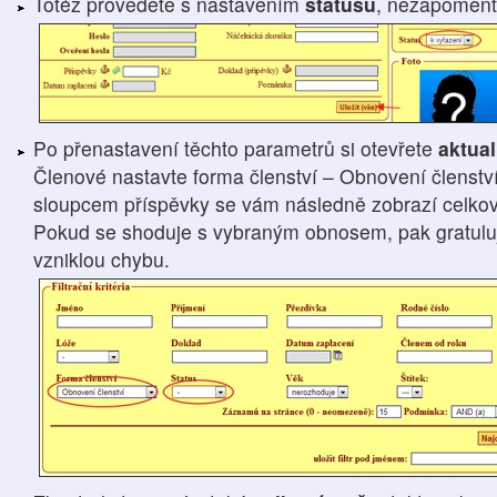
Totéž provedete s nastavením
statusů
, nezapomeň
Po přenastavení těchto parametrů si otevřete
aktua
Členové nastavte forma členství – Obnovení členství
sloupcem příspěvky se vám následně zobrazí celková
Pokud se shoduje s vybraným obnosem, pak gratuluji,
vzniklou chybu.