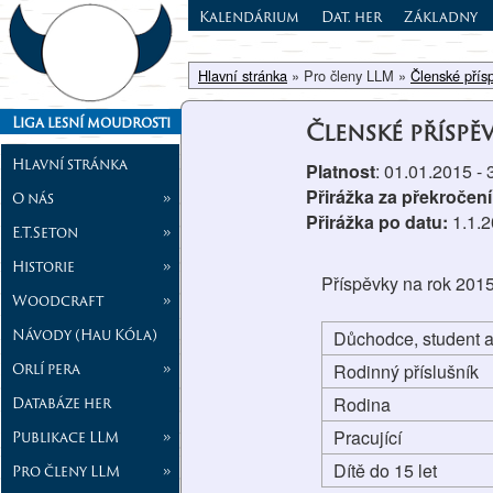
Kalendárium
Dat. her
Základny
Hlavní stránka
» Pro členy LLM »
Členské přís
Liga lesní moudrosti
Členské příspě
Hlavní stránka
Platnost
: 01.01.2015 -
Přirážka za překročení
O nás
»
Přirážka po datu:
1.1.
E.T.Seton
»
Historie
»
Příspěvky na rok 2015 
Woodcraft
»
Návody (Hau Kóla)
Důchodce, student a
Orlí pera
»
Rodinný příslušník
Databáze her
Rodina
Pracující
Publikace LLM
»
Dítě do 15 let
Pro členy LLM
»