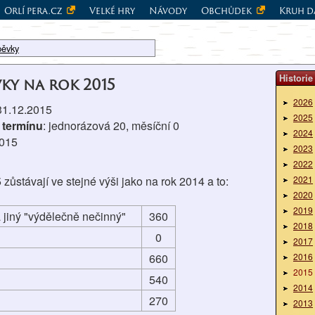
Orlí pera.cz
Velké hry
Návody
Obchůdek
Kruh d
pěvky
Historie
vky na rok 2015
2026
 31.12.2015
2025
 termínu
: jednorázová 20, měsíční 0
2024
2015
2023
2022
zůstávají ve stejné výši jako na rok 2014 a to:
2021
2020
2019
 jiný "výdělečně nečinný"
360
2018
0
2017
660
2016
2015
540
2014
270
2013