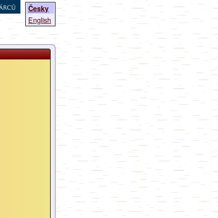
árců
Česky
English