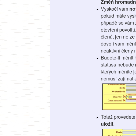
Změň hromadn
Vyskočí vám
no
pokud máte vysk
případě se vám z
otevření povolit
členů, jen nelze
dovolí vám měnit
neaktivní členy
Budete-li měni
statusu nebude n
kterých měníte j
nemusí zajímat 
Totéž provedete
uložit
.