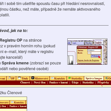
ři i sobě tím ušetříte spoustu času při hledání nesrovnalostí,
ili jinou částku, než máte, případně že nemáte aktivovaného
latili.
vod, jak na to:
Registru OP
na stránce
z v pravém horním rohu (pokud
ni e–mail, který máte v registru
jte kancelář)
u
Správa kmene
(zobrazí se pouze
odáři nebo pověřené osobě)
ožku Členové