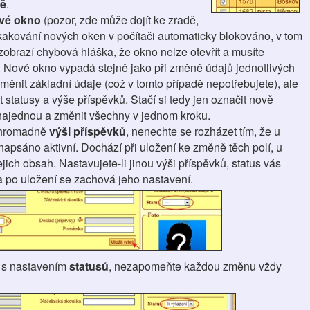
ě
.
vé okno
(pozor, zde může dojít ke zradě,
akování nových oken v počítači automaticky blokováno, v tom
obrazí chybová hláška, že okno nelze otevřít a musíte
). Nové okno vypadá stejně jako při změně údajů jednotlivých
 měnit základní údaje (což v tomto případě nepotřebujete), ale
 statusy a výše příspěvků. Stačí si tedy jen označit nově
 najednou a změnit všechny v jednom kroku.
t hromadně
výši příspěvků
, nenechte se rozházet tím, že u
apsáno aktivní. Dochází při uložení ke změně těch polí, u
ejich obsah. Nastavujete-li jinou výši příspěvků, status vás
a po uložení se zachová jeho nastavení.
 s nastavením
statusů
, nezapomeňte každou změnu vždy