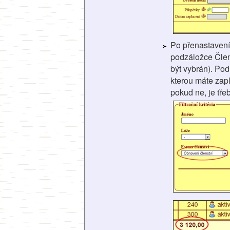
Po přenastavení
podzáložce Člen
být vybrán). Po
kterou máte zapl
pokud ne, je tře