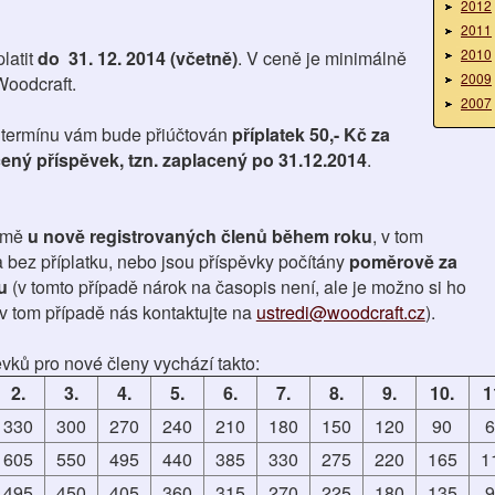
2012
2011
2010
latit
do 31. 12. 2014 (včetně)
. V ceně je minimálně
2009
Woodcraft.
2007
 termínu vám bude přiúčtován
příplatek 50,- Kč za
ený příspěvek, tzn. zaplacený po 31.12.2014
.
jmě
u nově registrovaných členů během roku
, v tom
a bez příplatku, nebo jsou příspěvky počítány
poměrově za
u
(v tomto případě nárok na časopis není, ale je možno si ho
v tom případě nás kontaktujte na
ustredi@woodcraft.cz
).
ků pro nové členy vychází takto:
2.
3.
4.
5.
6.
7.
8.
9.
10.
1
330
300
270
240
210
180
150
120
90
605
550
495
440
385
330
275
220
165
1
495
450
405
360
315
270
225
180
135