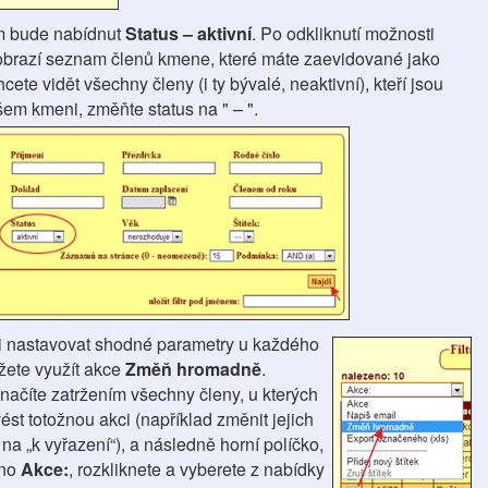
m bude nabídnut
Status – aktivní
. Po odkliknutí možnosti
obrazí seznam členů kmene, které máte zaevidované jako
cete vidět všechny členy (i ty bývalé, neaktivní), kteří jsou
em kmeni, změňte status na " – ".
 nastavovat shodné parametry u každého
žete využít akce
Změň hromadně
.
načíte zatržením všechny členy, u kterých
vést totožnou akci (například změnit jejich
“ na „k vyřazení“), a následně horní políčko,
áno
Akce:
, rozkliknete a vyberete z nabídky