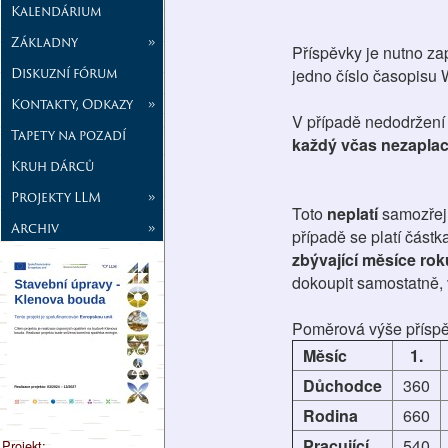
Kalendárium
Základny
»
Příspěvky je nutno zap
Diskuzní fórum
jedno číslo časopisu 
Kontakty, Odkazy
»
V případě nedodržení
Tapety na pozadí
každý včas nezaplac
Kruh dárců
Projekty LLM
»
Toto
neplatí
samozře
Archiv
»
případě se platí částk
zbývající měsíce rok
dokoupit samostatně, 
Poměrová výše příspěv
Měsíc
1.
Důchodce
360
Rodina
660
Pracující
540
Projekt: