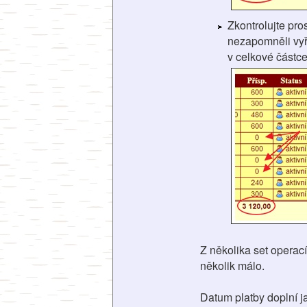
Zkontrolujte pro
nezapomněli vyřa
v celkové částce
Z několika set operac
několik málo.
Datum platby doplní ja