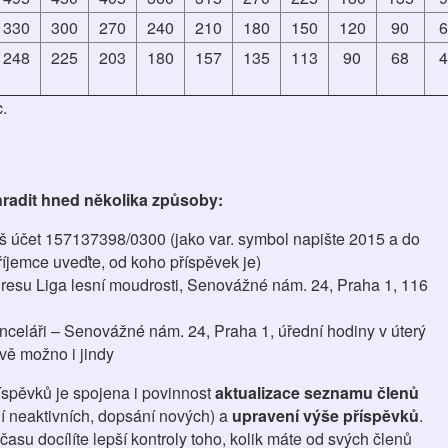
330
300
270
240
210
180
150
120
90
248
225
203
180
157
135
113
90
68
c.
radit hned několika způsoby:
 účet 157137398/0300 (jako var. symbol napište 2015 a do
íjemce uveďte, od koho příspěvek je)
resu Liga lesní moudrosti, Senovážné nám. 24, Praha 1, 116
nceláři – Senovážné nám. 24, Praha 1, úřední hodiny v úterý
vě možno i jindy
říspěvků je spojena i povinnost
aktualizace seznamu členů
ní neaktivních, dopsání nových) a
upravení výše příspěvků
.
asu docílíte lepší kontroly toho, kolik máte od svých členů