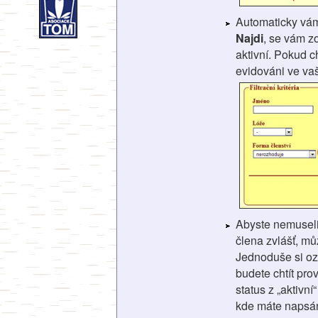
Automaticky vá
Najdi
, se vám z
aktivní. Pokud ch
evidováni ve vaš
Abyste nemuseli
člena zvlášť, mů
Jednoduše si oz
budete chtít pro
status z „aktivní
kde máte naps