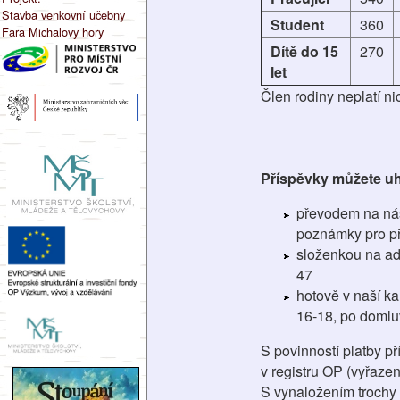
Stavba venkovní učebny
Student
360
Fara Michalovy hory
Dítě do 15
270
let
Člen rodiny neplatí ni
Příspěvky můžete uh
převodem na náš
poznámky pro př
složenkou na ad
47
hotově v naší ka
16-18, po domlu
S povinností platby p
v registru OP (vyřaze
S vynaložením trochy č