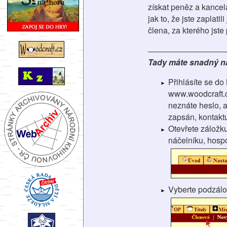
získat peněz a kancelá
jak to, že jste zaplat
člena, za kterého jste p
Tady máte snadný ná
Přihlásíte se do
www.woodcraft.c
neznáte heslo, a
zapsán, kontaktu
Otevřete záložk
náčelníku, hosp
Vyberte podzál