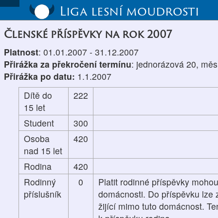
Liga lesní moudrosti
Členské příspěvky na rok 2007
Platnost
: 01.01.2007 - 31.12.2007
Přirážka za překročení termínu
: jednorázová 20, měs
Přirážka po datu:
1.1.2007
Dítě do
222
15 let
Student
300
Osoba
420
nad 15 let
Rodina
420
Rodinný
0
Platit rodinné příspěvky mohou
příslušník
domácnosti. Do příspěvku lze z
žijící mimo tuto domácnost. Te