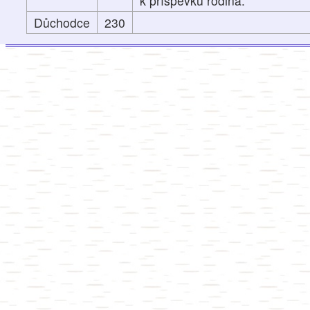
k příspěvku rodina.
Důchodce
230