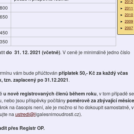
2012
800
2011
2010
650
2009
2007
450
350
tit
do 31. 12. 2021 (včetně)
. V ceně je minimálně jedno číslo
ermínu vám bude přiúčtován
příplatek 50,- Kč za každý včas
, tzn. zaplacený po 31.12.2021
.
ě
u nově registrovaných členů během roku
, v tom případě se
ku, nebo jsou příspěvky počítány
poměrově za zbývající měsíc
árok na časopis není, ale je možno si ho dokoupit samostatně, v
ujte na
ustredi@l
igalesnimoudrosti.cz).
dit přes Registr OP.