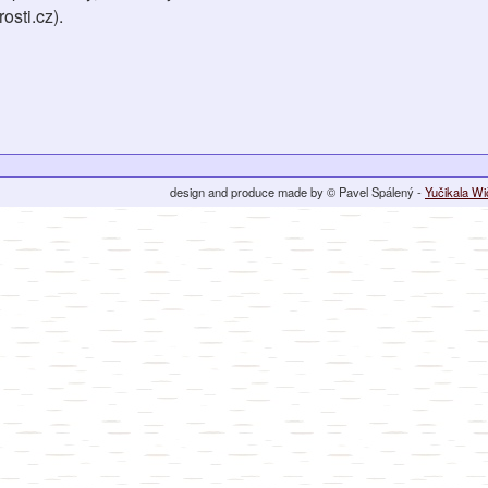
osti.cz).
design and produce made by © Pavel Spálený -
Yučikala W