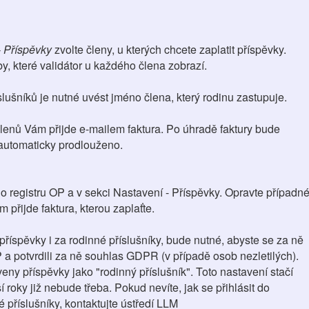
 Příspěvky
zvolte členy, u kterých chcete zaplatit příspěvky.
y, které validátor u každého člena zobrazí.
lušníků je nutné uvést jméno člena, který rodinu zastupuje.
enů Vám přijde e-mailem faktura. Po úhradě faktury bude
automaticky prodlouženo.
do registru OP a v sekci Nastavení - Příspěvky. Opravte případn
 přijde faktura, kterou zaplaťte.
 příspěvky i za rodinné příslušníky, bude nutné, abyste se za ně
P a potvrdili za ně souhlas GDPR (v případě osob nezletilých).
ny příspěvky jako "rodinný příslušník". Toto nastavení stačí
í roky již nebude třeba. Pokud nevíte, jak se přihlásit do
 příslušníky, kontaktujte ústředí LLM