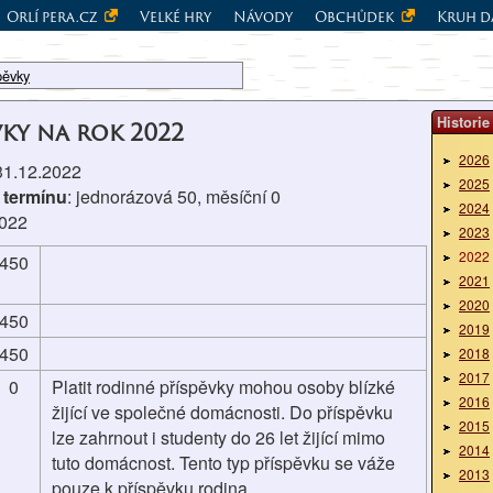
Orlí pera.cz
Velké hry
Návody
Obchůdek
Kruh d
pěvky
Historie
vky na rok 2022
2026
 31.12.2022
2025
 termínu
: jednorázová 50, měsíční 0
2024
2022
2023
2022
450
2021
2020
450
2019
450
2018
2017
0
Platit rodinné příspěvky mohou osoby blízké
2016
žijící ve společné domácnosti. Do příspěvku
2015
lze zahrnout i studenty do 26 let žijící mimo
2014
tuto domácnost. Tento typ příspěvku se váže
2013
pouze k příspěvku rodina.