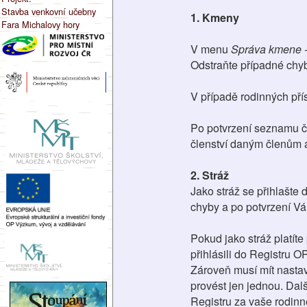
Stavba venkovní učebny
1. Kmeny
Fara Michalovy hory
V menu
Správa kmene -
Odstraňte případné chyb
V případě rodinných přís
Po potvrzení seznamu čl
členství daným členům 
2. Stráž
Jako stráž se přihlašte 
chyby a po potvrzení Vám
Pokud jako stráž platíte
přihlásili do Registru O
Zároveň musí mít nastave
provést jen jednou. Dalš
Registru za vaše rodinné