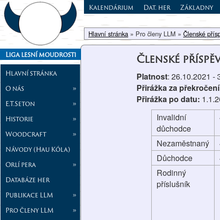
Kalendárium
Dat. her
Základny
Hlavní stránka
» Pro členy LLM »
Členské přís
Liga lesní moudrosti
Členské příspě
Hlavní stránka
Platnost
: 26.10.2021 -
Přirážka za překročení
O nás
»
Přirážka po datu:
1.1.
E.T.Seton
»
Invalidní
Historie
»
důchodce
Woodcraft
»
Nezaměstnaný
Návody (Hau Kóla)
Důchodce
Orlí pera
»
Rodinný
Databáze her
příslušník
Publikace LLM
»
Pro členy LLM
»