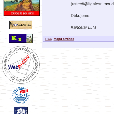
(ustredi@ligalesnimoudr
Děkujeme.
Kancelář LLM
RSS
mapa stránek