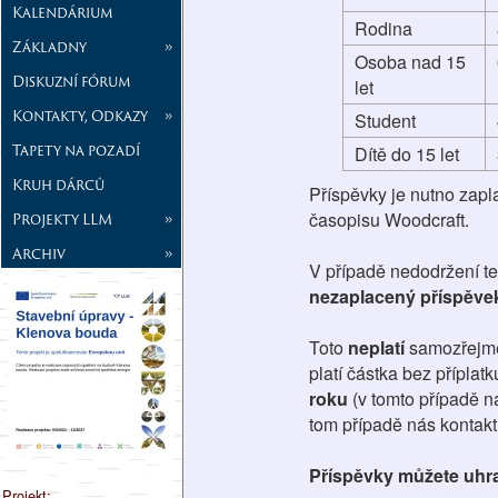
Kalendárium
Rodina
Základny
»
Osoba nad 15
Diskuzní fórum
let
Kontakty, Odkazy
»
Student
Tapety na pozadí
Dítě do 15 let
Kruh dárců
Příspěvky je nutno zapla
časopisu Woodcraft.
Projekty LLM
»
Archiv
»
V případě nedodržení t
nezaplacený příspěvek
Toto
neplatí
samozřejm
platí částka bez příplat
roku
(v tomto případě n
tom případě nás kontakt
Příspěvky můžete uhra
Projekt: