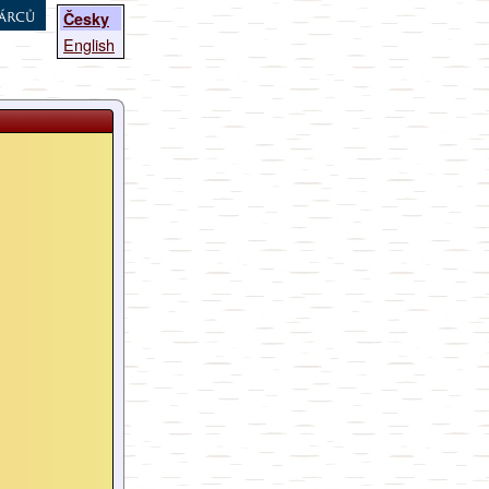
árců
Česky
English