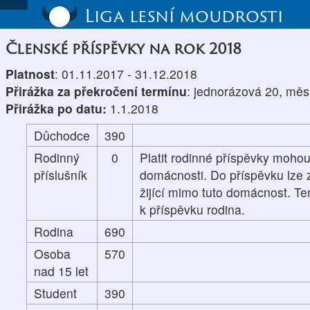
Liga lesní moudrosti
Členské příspěvky na rok 2018
Platnost
: 01.11.2017 - 31.12.2018
Přirážka za překročení termínu
: jednorázová 20, měs
Přirážka po datu:
1.1.2018
Důchodce
390
Rodinný
0
Platit rodinné příspěvky mohou
příslušník
domácnosti. Do příspěvku lze z
žijící mimo tuto domácnost. Te
k příspěvku rodina.
Rodina
690
Osoba
570
nad 15 let
Student
390