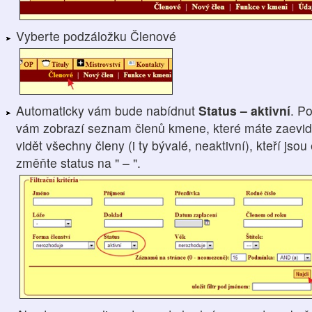
Vyberte podzáložku Členové
Automaticky vám bude nabídnut
Status – aktivní
. P
vám zobrazí seznam členů kmene, které máte zaevido
vidět všechny členy (i ty bývalé, neaktivní), kteří js
změňte status na " – ".