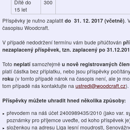
Dítě do
300
15 let
Příspěvky je nutno zaplatit
do 31. 12. 2017 (včetně)
. 
časopisu Woodcraft.
V případě nedodržení termínu vám bude přiúčtován
př
nezaplacený příspěvek, tzn. zaplacený po 31.12.20
Toto
neplatí
samozřejmě
u nově registrovaných čle
platí částka bez příplatku, nebo jsou příspěvky počítán
roku
(v tomto případě nárok na časopis není, ale je mo
tom případě nás kontaktujte na
ustredi@woodcraft.cz
).
Příspěvky můžete uhradit hned několika způsoby:
převodem na náš účet 2400989435/2010 (jako var. s
poznámky pro příjemce uveďte, od koho příspěvek je
složenkou na adresu Liga lesní moudrosti, Senovážn