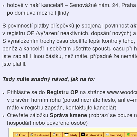
hotově v naší kanceláři – Senovážné nám. 24, Praha 
po domluvě možno i jindy
S povinností platby příspěvků je spojena i povinnost
ak
v registru OP (vyřazení neaktivních, dopsání nových) 
S vynaložením trochy času docílíte lepší kontroly toho,
peněz a kanceláři i sobě tím ušetříte spoustu času při h
jste zaplatili jinou částku, než máte, případně že nemá
jste platili.
Tady máte snadný návod, jak na to:
Přihlásíte se do
Registru OP
na stránce www.woodcr
v pravém horním rohu (pokud neznáte heslo, ani e–ma
máte v registru zapsán, kontaktujte kancelář)
Otevřete záložku
Správa kmene
(zobrazí se pouze n
hospodáři nebo pověřené osobě)