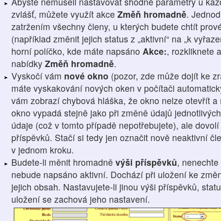
Abyste nemuseli nastavovat shodné parametry u kaž
zvlášť, můžete využít akce
Změň hromadně
. Jednod
zatržením všechny členy, u kterých budete chtít prové
(například změnit jejich status z „aktivní“ na „k vyřaz
horní políčko, kde máte napsáno
Akce:
, rozkliknete 
nabídky
Změň hromadně
.
Vyskočí vám
nové okno
(pozor, zde může dojít ke z
máte vyskakování nových oken v počítači automatick
vám zobrazí chybová hláška, že okno nelze otevřít a 
okno vypadá stejně jako při změně údajů jednotlivých
údaje (což v tomto případě nepotřebujete), ale dovol
příspěvků. Stačí si tedy jen označit nově neaktivní 
v jednom kroku.
Budete-li měnit hromadně
výši příspěvků
, nenechte 
nebude napsáno aktivní. Dochází při uložení ke změn
jejich obsah. Nastavujete-li jinou výši příspěvků, sta
uložení se zachová jeho nastavení.