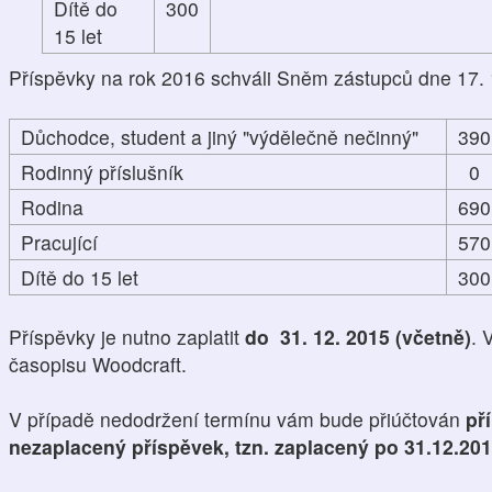
Dítě do
300
15 let
Příspěvky na rok 2016 schváli Sněm zástupců dne 17. 
Důchodce, student a jiný "výdělečně nečinný"
390
Rodinný příslušník
0
Rodina
690
Pracující
570
Dítě do 15 let
300
Příspěvky je nutno zaplatit
do 31. 12. 2015 (včetně)
. 
časopisu Woodcraft.
V případě nedodržení termínu vám bude přiúčtován
př
nezaplacený příspěvek, tzn. zaplacený po 31.12.20