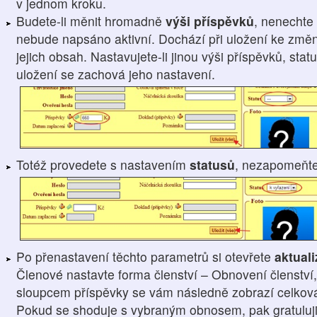
v jednom kroku.
Budete-li měnit hromadně
výši příspěvků
, nenechte 
nebude napsáno aktivní. Dochází při uložení ke změn
jejich obsah. Nastavujete-li jinou výši příspěvků, sta
uložení se zachová jeho nastavení.
Totéž provedete s nastavením
statusů
, nezapomeňt
Po přenastavení těchto parametrů si otevřete
aktual
Členové nastavte forma členství – Obnovení členství,
sloupcem příspěvky se vám následně zobrazí celková 
Pokud se shoduje s vybraným obnosem, pak gratuluji, 