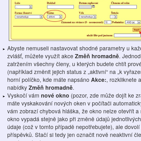
Abyste nemuseli nastavovat shodné parametry u kaž
zvlášť, můžete využít akce
Změň hromadně
. Jednod
zatržením všechny členy, u kterých budete chtít prové
(například změnit jejich status z „aktivní“ na „k vyřaz
horní políčko, kde máte napsáno
Akce:
, rozkliknete 
nabídky
Změň hromadně
.
Vyskočí vám
nové okno
(pozor, zde může dojít ke z
máte vyskakování nových oken v počítači automatick
vám zobrazí chybová hláška, že okno nelze otevřít a 
okno vypadá stejně jako při změně údajů jednotlivých
údaje (což v tomto případě nepotřebujete), ale dovol
příspěvků. Stačí si tedy jen označit nově neaktivní 