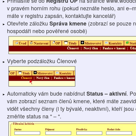
Přihlásíte se do
Registru OP
na stránce www.woodcr
v pravém horním rohu (pokud neznáte heslo, ani e–ma
máte v registru zapsán, kontaktujte kancelář)
Otevřete záložku
Správa kmene
(zobrazí se pouze n
hospodáři nebo pověřené osobě)
Vyberte podzáložku Členové
Automaticky vám bude nabídnut
Status – aktivní
. P
vám zobrazí seznam členů kmene, které máte zaevido
vidět všechny členy (i ty bývalé, neaktivní), kteří js
změňte status na " – ".