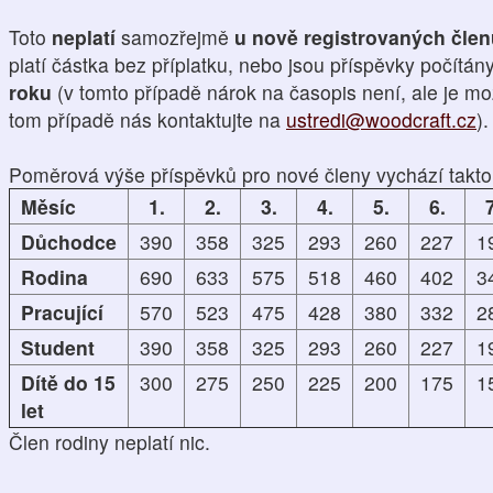
Toto
neplatí
samozřejmě
u nově registrovaných čle
platí částka bez příplatku, nebo jsou příspěvky počítán
roku
(v tomto případě nárok na časopis není, ale je mo
tom případě nás kontaktujte na
ustredi@woodcraft.cz
).
Poměrová výše příspěvků pro nové členy vychází takto
Měsíc
1.
2.
3.
4.
5.
6.
7
Důchodce
390
358
325
293
260
227
1
Rodina
690
633
575
518
460
402
3
Pracující
570
523
475
428
380
332
2
Student
390
358
325
293
260
227
1
Dítě do 15
300
275
250
225
200
175
1
let
Člen rodiny neplatí nic.