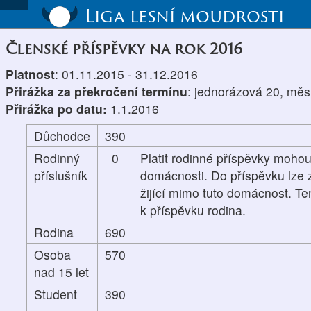
Liga lesní moudrosti
Členské příspěvky na rok 2016
Platnost
: 01.11.2015 - 31.12.2016
Přirážka za překročení termínu
: jednorázová 20, měs
Přirážka po datu:
1.1.2016
Důchodce
390
Rodinný
0
Platit rodinné příspěvky mohou
příslušník
domácnosti. Do příspěvku lze z
žijící mimo tuto domácnost. Te
k příspěvku rodina.
Rodina
690
Osoba
570
nad 15 let
Student
390