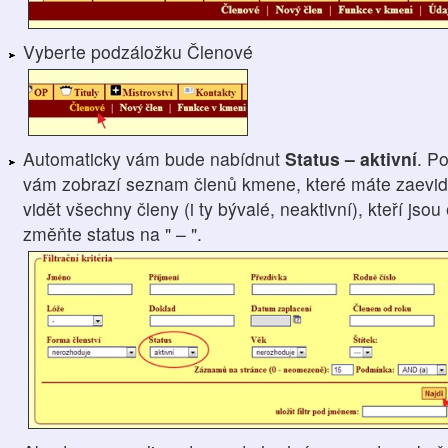
Vyberte podzáložku Členové
Automaticky vám bude nabídnut
Status – aktivní
. P
vám zobrazí seznam členů kmene, které máte zaevido
vidět všechny členy (i ty bývalé, neaktivní), kteří js
změňte status na " – ".