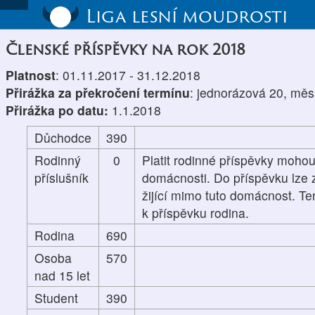
Liga lesní moudrosti
Členské příspěvky na rok 2018
Platnost
: 01.11.2017 - 31.12.2018
Přirážka za překročení termínu
: jednorázová 20, měs
Přirážka po datu:
1.1.2018
Důchodce
390
Rodinný
0
Platit rodinné příspěvky mohou
příslušník
domácnosti. Do příspěvku lze z
žijící mimo tuto domácnost. Te
k příspěvku rodina.
Rodina
690
Osoba
570
nad 15 let
Student
390