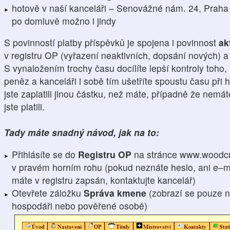
hotově v naší kanceláři – Senovážné nám. 24, Praha 
po domluvě možno i jindy
S povinností platby příspěvků je spojena i povinnost
ak
v registru OP (vyřazení neaktivních, dopsání nových) 
S vynaložením trochy času docílíte lepší kontroly toho,
peněz a kanceláři i sobě tím ušetříte spoustu času při h
jste zaplatili jinou částku, než máte, případně že nemá
jste platili.
Tady máte snadný návod, jak na to:
Přihlásíte se do
Registru OP
na stránce www.woodcr
v pravém horním rohu (pokud neznáte heslo, ani e–ma
máte v registru zapsán, kontaktujte kancelář)
Otevřete záložku
Správa kmene
(zobrazí se pouze n
hospodáři nebo pověřené osobě)