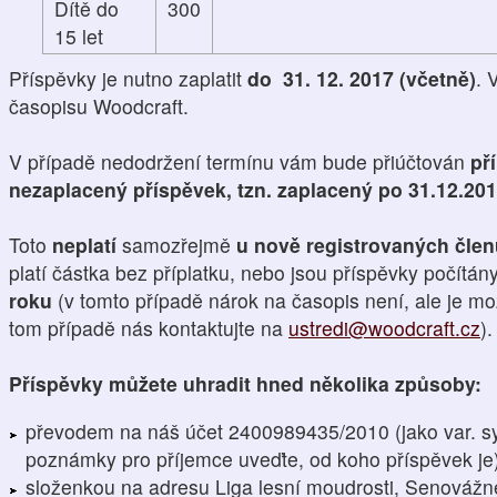
Dítě do
300
15 let
Příspěvky je nutno zaplatit
do 31. 12. 2017 (včetně)
. 
časopisu Woodcraft.
V případě nedodržení termínu vám bude přiúčtován
př
nezaplacený příspěvek, tzn. zaplacený po 31.12.20
Toto
neplatí
samozřejmě
u nově registrovaných čle
platí částka bez příplatku, nebo jsou příspěvky počítán
roku
(v tomto případě nárok na časopis není, ale je mo
tom případě nás kontaktujte na
ustredi@woodcraft.cz
).
Příspěvky můžete uhradit hned několika způsoby:
převodem na náš účet 2400989435/2010 (jako var. s
poznámky pro příjemce uveďte, od koho příspěvek je
složenkou na adresu Liga lesní moudrosti, Senovážn