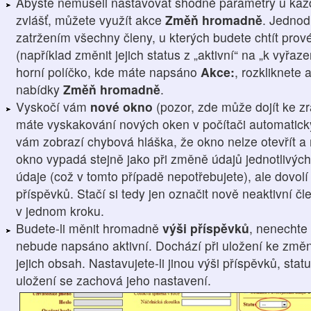
Abyste nemuseli nastavovat shodné parametry u kaž
zvlášť, můžete využít akce
Změň hromadně
. Jednod
zatržením všechny členy, u kterých budete chtít prové
(například změnit jejich status z „aktivní“ na „k vyřaz
horní políčko, kde máte napsáno
Akce:
, rozkliknete 
nabídky
Změň hromadně
.
Vyskočí vám
nové okno
(pozor, zde může dojít ke z
máte vyskakování nových oken v počítači automatick
vám zobrazí chybová hláška, že okno nelze otevřít a 
okno vypadá stejně jako při změně údajů jednotlivých
údaje (což v tomto případě nepotřebujete), ale dovol
příspěvků. Stačí si tedy jen označit nově neaktivní 
v jednom kroku.
Budete-li měnit hromadně
výši příspěvků
, nenechte 
nebude napsáno aktivní. Dochází při uložení ke změn
jejich obsah. Nastavujete-li jinou výši příspěvků, sta
uložení se zachová jeho nastavení.