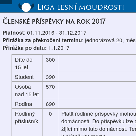
Liga lesní moudrosti
Členské příspěvky na rok 2017
Platnost
: 01.11.2016 - 31.12.2017
Přirážka za překročení termínu
: jednorázová 20, měs
Přirážka po datu:
1.1.2017
Dítě do
300
15 let
Student
390
Osoba
570
nad 15 let
Rodina
690
Rodinný
0
Platit rodinné příspěvky mohou
příslušník
domácnosti. Do příspěvku lze z
žijící mimo tuto domácnost. Te