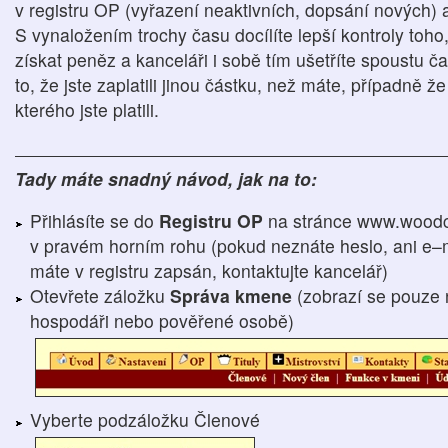
v registru OP (vyřazení neaktivních, dopsání nových)
S vynaložením trochy času docílíte lepší kontroly toho
získat peněz a kanceláři i sobě tím ušetříte spoustu ča
to, že jste zaplatili jinou částku, než máte, případně 
kterého jste platili.
Tady máte snadný návod, jak na to:
Přihlásíte se do
Registru OP
na stránce www.woodc
v pravém horním rohu (pokud neznáte heslo, ani e–m
máte v registru zapsán, kontaktujte kancelář)
Otevřete záložku
Správa kmene
(zobrazí se pouze 
hospodáři nebo pověřené osobě)
Vyberte podzáložku Členové