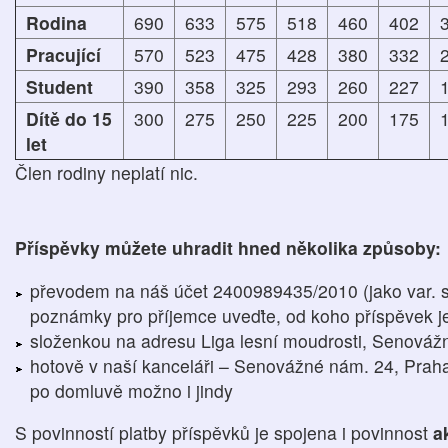
Rodina
690
633
575
518
460
402
Pracující
570
523
475
428
380
332
Student
390
358
325
293
260
227
Dítě do 15
300
275
250
225
200
175
let
Člen rodiny neplatí nic.
Příspěvky můžete uhradit hned několika způsoby:
převodem na náš účet 2400989435/2010 (jako var. 
poznámky pro příjemce uveďte, od koho příspěvek j
složenkou na adresu Liga lesní moudrosti, Senováž
hotově v naší kanceláři – Senovážné nám. 24, Praha 
po domluvě možno i jindy
S povinností platby příspěvků je spojena i povinnost
a