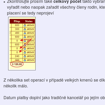
Zkontrolujte prosím také
celkový počet
takto vybra
vyřadit nebo naopak zařadit všechny členy rodin, kteř
placení se tedy neprojeví
Z několika set operací v případě velkých kmenů se dí
několik málo.
Datum platby doplní jako tradičně kancelář po jejím ob