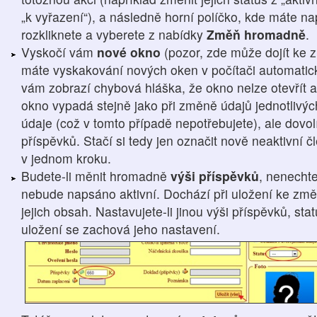
„k vyřazení“), a následně horní políčko, kde máte 
rozkliknete a vyberete z nabídky
Změň hromadně
.
Vyskočí vám
nové okno
(pozor, zde může dojít ke 
máte vyskakování nových oken v počítači automatic
vám zobrazí chybová hláška, že okno nelze otevřít a
okno vypadá stejně jako při změně údajů jednotlivýc
údaje (což v tomto případě nepotřebujete), ale dovo
příspěvků. Stačí si tedy jen označit nově neaktivní
v jednom kroku.
Budete-li měnit hromadně
výši příspěvků
, nenechte
nebude napsáno aktivní. Dochází při uložení ke změn
jejich obsah. Nastavujete-li jinou výši příspěvků, st
uložení se zachová jeho nastavení.