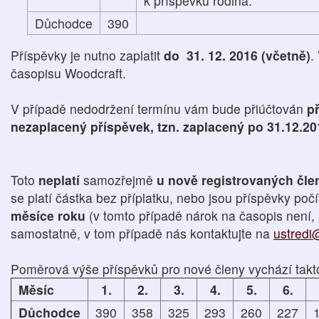
k příspěvku rodina.
Důchodce
390
Příspěvky je nutno zaplatit
do 31. 12. 2016 (včetně)
.
časopisu Woodcraft.
V případě nedodržení termínu vám bude přiúčtován
př
nezaplacený příspěvek, tzn. zaplacený po 31.12.20
Toto
neplatí
samozřejmě
u nově registrovaných čl
se platí částka bez příplatku, nebo jsou příspěvky poč
měsíce roku
(v tomto případě nárok na časopis není, 
samostatně, v tom případě nás kontaktujte na
ustredi
Poměrová výše příspěvků pro nové členy vychází takt
Měsíc
1.
2.
3.
4.
5.
6.
Důchodce
390
358
325
293
260
227