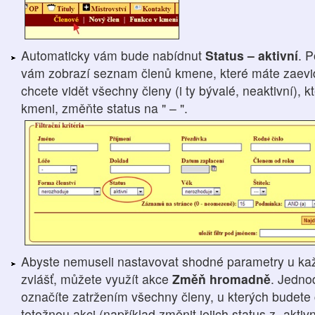
Automaticky vám bude nabídnut
Status – aktivní
. 
vám zobrazí seznam členů kmene, které máte zaevid
chcete vidět všechny členy (i ty bývalé, neaktivní), 
kmeni, změňte status na " – ".
Abyste nemuseli nastavovat shodné parametry u ka
zvlášť, můžete využít akce
Změň hromadně
. Jedno
označíte zatržením všechny členy, u kterých budete 
totožnou akci (například změnit jejich status z „aktivn