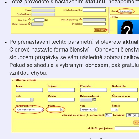
Totéž provedete s nastavením
statusů
, nezapomeň
Po přenastavení těchto parametrů si otevřete
aktua
Členové nastavte forma členství – Obnovení členství
sloupcem příspěvky se vám následně zobrazí celková
Pokud se shoduje s vybraným obnosem, pak gratuluji,
vzniklou chybu.