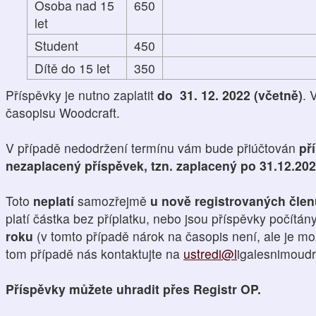
Osoba nad 15
650
let
Student
450
Dítě do 15 let
350
Příspěvky je nutno zaplatit
do 31. 12. 2022 (včetně)
. 
časopisu Woodcraft.
V případě nedodržení termínu vám bude přiúčtován
př
nezaplacený příspěvek, tzn. zaplacený po 31.12.20
Toto
neplatí
samozřejmě
u nově registrovaných čle
platí částka bez příplatku, nebo jsou příspěvky počítán
roku
(v tomto případě nárok na časopis není, ale je mo
tom případě nás kontaktujte na
ustredi@l
igalesnimoudro
Příspěvky můžete uhradit přes Registr OP.