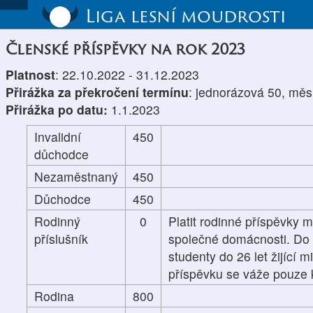
Liga lesní moudrosti
Členské příspěvky na rok 2023
Platnost
: 22.10.2022 - 31.12.2023
Přirážka za překročení termínu
: jednorázová 50, měs
Přirážka po datu:
1.1.2023
Invalidní
450
důchodce
Nezaměstnaný
450
Důchodce
450
Rodinný
0
Platit rodinné příspěvky m
příslušník
společné domácnosti. Do p
studenty do 26 let žijící 
příspěvku se váže pouze k
Rodina
800