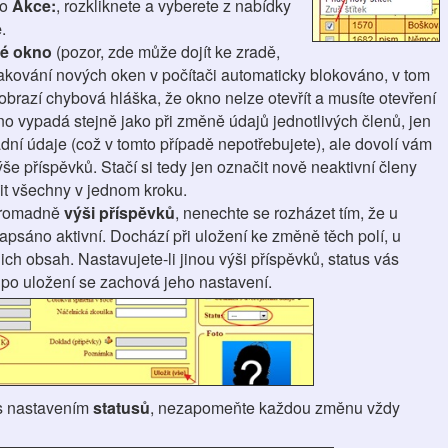
no
Akce:
, rozkliknete a vyberete z nabídky
ě
.
é okno
(pozor, zde může dojít ke zradě,
kování nových oken v počítači automaticky blokováno, v tom
brazí chybová hláška, že okno nelze otevřít a musíte otevření
no vypadá stejně jako při změně údajů jednotlivých členů, jen
dní údaje (což v tomto případě nepotřebujete), ale dovolí vám
ýše příspěvků. Stačí si tedy jen označit nově neaktivní členy
t všechny v jednom kroku.
 hromadně
výši příspěvků
, nenechte se rozházet tím, že u
psáno aktivní. Dochází při uložení ke změně těch polí, u
jich obsah. Nastavujete-li jinou výši příspěvků, status vás
 po uložení se zachová jeho nastavení.
 s nastavením
statusů
, nezapomeňte každou změnu vždy