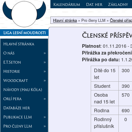
Kalendárium
Dat. her
Základny
Hlavní stránka
» Pro členy LLM »
Členské přís
Liga lesní moudrosti
Členské příspě
Hlavní stránka
Platnost
: 01.11.2016 -
Přirážka za překročení
O nás
»
Přirážka po datu:
1.1.
E.T.Seton
»
Dítě do 15
300
Historie
»
let
Woodcraft
»
Student
390
Návody (Hau Kóla)
Osoba
570
Orlí pera
»
nad 15 let
Databáze her
Rodina
690
Publikace LLM
»
Rodinný
0
příslušník
Pro členy LLM
»