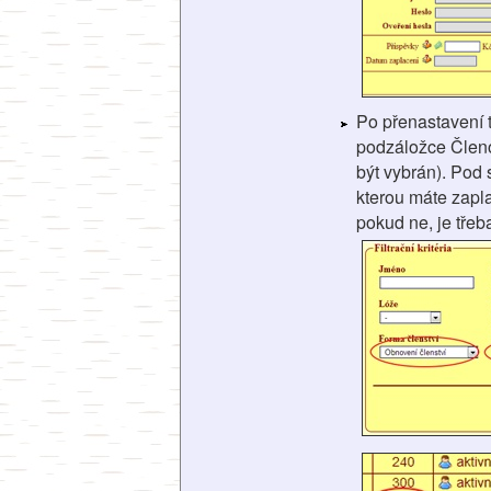
Po přenastavení 
podzáložce Členo
být vybrán). Pod
kterou máte zapla
pokud ne, je třeb