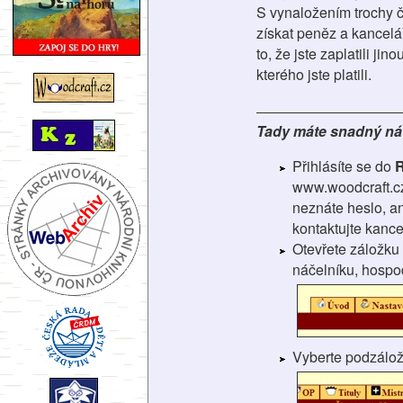
S vynaložením trochy ča
získat peněz a kancelář
to, že jste zaplatili j
kterého jste platili.
Tady máte snadný náv
Přihlásíte se do
R
www.woodcraft.c
neznáte heslo, an
kontaktujte kance
Otevřete záložku
náčelníku, hospo
Vyberte podzálo