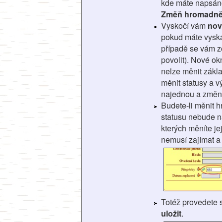
kde máte napsá
Změň hromadn
Vyskočí vám
nov
pokud máte vyska
případě se vám zo
povolit). Nové ok
nelze měnit zákla
měnit statusy a v
najednou a změni
Budete-li měnit
statusu nebude na
kterých měníte je
nemusí zajímat a
Totéž provedete
uložit
.