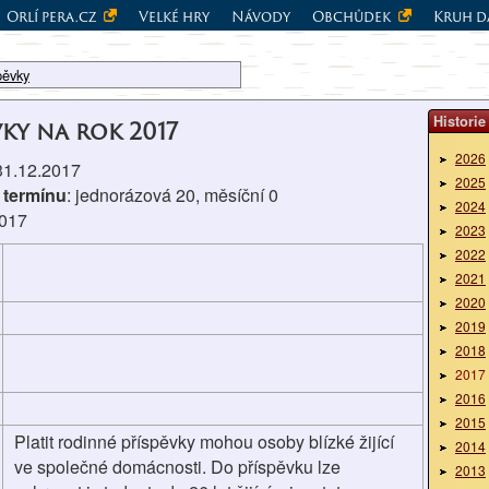
Orlí pera.cz
Velké hry
Návody
Obchůdek
Kruh d
pěvky
Historie
vky na rok 2017
2026
 31.12.2017
2025
 termínu
: jednorázová 20, měsíční 0
2024
2017
2023
2022
2021
2020
2019
2018
2017
2016
2015
Platit rodinné příspěvky mohou osoby blízké žijící
2014
ve společné domácnosti. Do příspěvku lze
2013