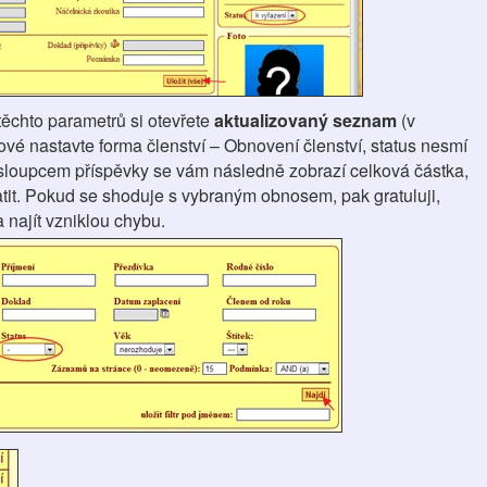
těchto parametrů si otevřete
aktualizovaný seznam
(v
vé nastavte forma členství – Obnovení členství, status nesmí
 sloupcem příspěvky se vám následně zobrazí celková částka,
tit. Pokud se shoduje s vybraným obnosem, pak gratuluji,
a najít vzniklou chybu.