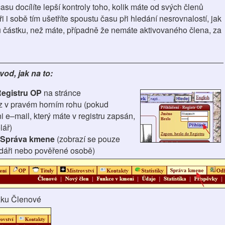
su docílíte lepší kontroly toho, kolik máte od svých členů
i i sobě tím ušetříte spoustu času při hledání nesrovnalostí, jak
inou částku, než máte, případně že nemáte aktivovaného člena, za
od, jak na to:
egistru OP
na stránce
z v pravém horním rohu (pokud
i e–mail, který máte v registru zapsán,
lář)
Správa kmene
(zobrazí se pouze
dáři nebo pověřené osobě)
žku Členové