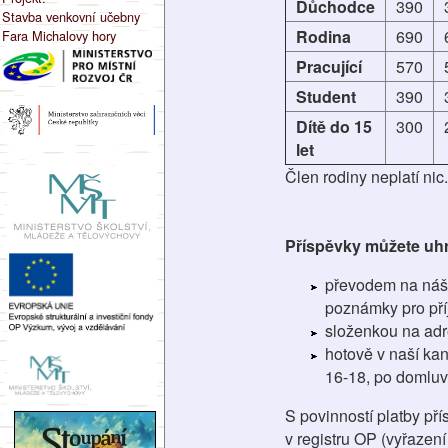
Důchodce
390
Stavba venkovní učebny
Rodina
690
Fara Michalovy hory
Pracující
570
Student
390
Dítě do 15
300
let
Člen rodiny neplatí nic.
Příspěvky můžete uhr
převodem na náš 
poznámky pro pří
složenkou na adr
hotově v naší kan
16-18, po domluv
S povinností platby př
v registru OP (vyřazen