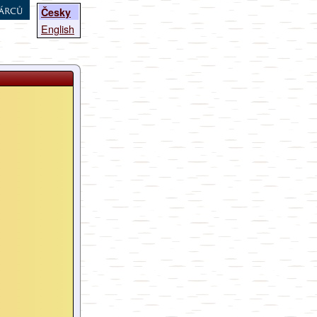
árců
Česky
English