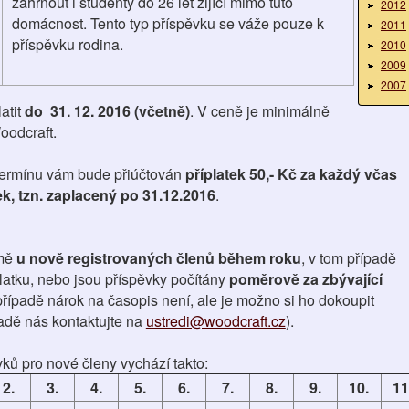
zahrnout i studenty do 26 let žijící mimo tuto
2012
domácnost. Tento typ příspěvku se váže pouze k
2011
příspěvku rodina.
2010
2009
2007
atit
do 31. 12. 2016 (včetně)
. V ceně je minimálně
oodcraft.
termínu vám bude přiúčtován
příplatek 50,- Kč za každý včas
k, tzn. zaplacený po 31.12.2016
.
mě
u nově registrovaných členů během roku
, v tom případě
platku, nebo jsou příspěvky počítány
poměrově za zbývající
případě nárok na časopis není, ale je možno si ho dokoupit
adě nás kontaktujte na
ustredi@woodcraft.cz
).
ů pro nové členy vychází takto:
2.
3.
4.
5.
6.
7.
8.
9.
10.
11