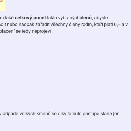
sím také
celkový počet
takto vybraných
členů
, abyste
it nebo naopak zařadit všechny členy rodin, kteří platí 0,– a v
placení se tedy neprojeví
 v případě velkých kmenů se díky tomuto postupu stane jen