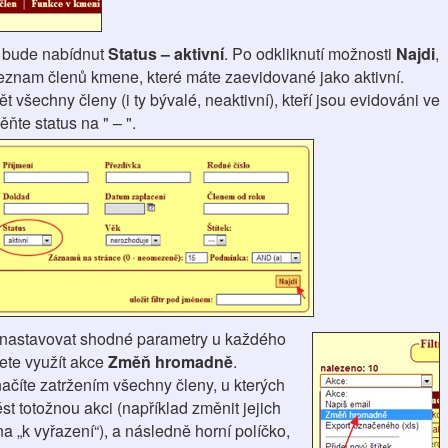
 bude nabídnut
Status – aktivní
. Po odkliknutí možnosti
Najdi
,
eznam členů kmene, které máte zaevidované jako aktivní.
t všechny členy (i ty bývalé, neaktivní), kteří jsou evidováni ve
te status na " – ".
 nastavovat shodné parametry u každého
ete využít akce
Změň hromadně
.
ačíte zatržením všechny členy, u kterých
ést totožnou akci (například změnit jejich
 na „k vyřazení“), a následně horní políčko,