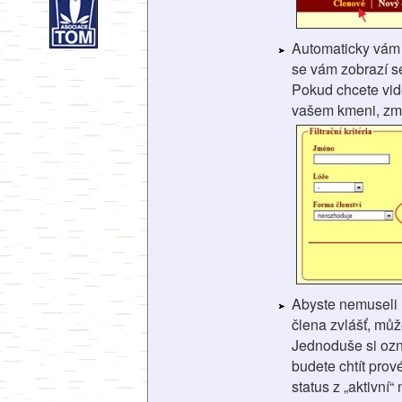
Automaticky vám
se vám zobrazí s
Pokud chcete vidě
vašem kmeni, změň
Abyste nemuseli
člena zvlášť, můž
Jednoduše si ozn
budete chtít prov
status z „aktivní“