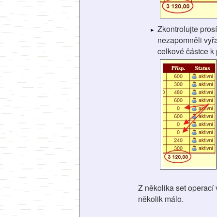
Zkontrolujte pro
nezapomněli vyřad
celkové částce k 
Z několika set operací
několik málo.