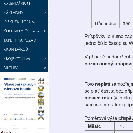
Kalendárium
Základny
»
Diskuzní fórum
Důchodce
390
Kontakty, Odkazy
»
Příspěvky je nutno zapl
Tapety na pozadí
jedno číslo časopisu W
Kruh dárců
V případě nedodržení 
Projekty LLM
»
nezaplacený příspěve
Archiv
»
Toto
neplatí
samozřej
se platí částka bez pří
měsíce roku
(v tomto 
samostatně, v tom příp
Poměrová výše příspěvk
Měsíc
1.
Projekt: