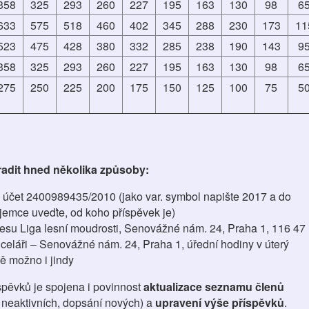
358
325
293
260
227
195
163
130
98
6
633
575
518
460
402
345
288
230
173
11
523
475
428
380
332
285
238
190
143
9
358
325
293
260
227
195
163
130
98
6
275
250
225
200
175
150
125
100
75
5
adit hned několika způsoby:
účet 2400989435/2010 (jako var. symbol napište 2017 a do
jemce uveďte, od koho příspěvek je)
esu Liga lesní moudrosti, Senovážné nám. 24, Praha 1, 116 47
celáři – Senovážné nám. 24, Praha 1, úřední hodiny v úterý
ě možno i jindy
íspěvků je spojena i povinnost
aktualizace seznamu členů
í neaktivních, dopsání nových) a
upravení výše příspěvků
.