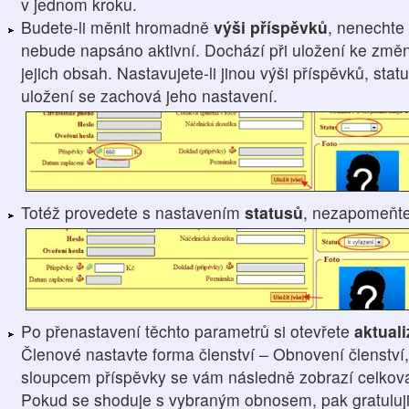
v jednom kroku.
Budete-li měnit hromadně
výši příspěvků
, nenechte 
nebude napsáno aktivní. Dochází při uložení ke změn
jejich obsah. Nastavujete-li jinou výši příspěvků, sta
uložení se zachová jeho nastavení.
Totéž provedete s nastavením
statusů
, nezapomeňt
Po přenastavení těchto parametrů si otevřete
aktual
Členové nastavte forma členství – Obnovení členství,
sloupcem příspěvky se vám následně zobrazí celková 
Pokud se shoduje s vybraným obnosem, pak gratuluji, 