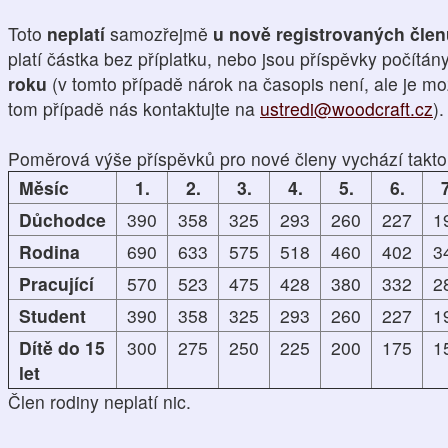
Toto
neplatí
samozřejmě
u nově registrovaných čle
platí částka bez příplatku, nebo jsou příspěvky počítán
roku
(v tomto případě nárok na časopis není, ale je mo
tom případě nás kontaktujte na
ustredi@woodcraft.cz
).
Poměrová výše příspěvků pro nové členy vychází takto
Měsíc
1.
2.
3.
4.
5.
6.
7
Důchodce
390
358
325
293
260
227
1
Rodina
690
633
575
518
460
402
3
Pracující
570
523
475
428
380
332
2
Student
390
358
325
293
260
227
1
Dítě do 15
300
275
250
225
200
175
1
let
Člen rodiny neplatí nic.