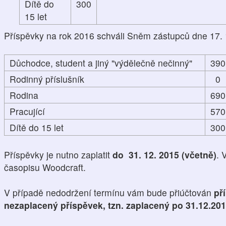
Dítě do
300
15 let
Příspěvky na rok 2016 schváli Sněm zástupců dne 17. 
Důchodce, student a jiný "výdělečně nečinný"
390
Rodinný příslušník
0
Rodina
690
Pracující
570
Dítě do 15 let
300
Příspěvky je nutno zaplatit
do 31. 12. 2015 (včetně)
. 
časopisu Woodcraft.
V případě nedodržení termínu vám bude přiúčtován
př
nezaplacený příspěvek, tzn. zaplacený po 31.12.20