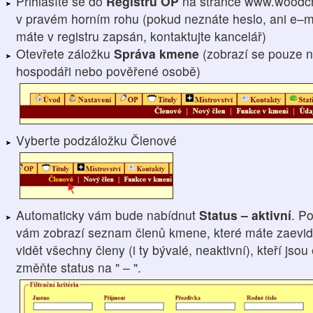
Přihlásíte se do
Registru OP
na stránce www.woodcr
v pravém horním rohu (pokud neznáte heslo, ani e–ma
máte v registru zapsán, kontaktujte kancelář)
Otevřete záložku
Správa kmene
(zobrazí se pouze n
hospodáři nebo pověřené osobě)
Vyberte podzáložku Členové
Automaticky vám bude nabídnut
Status – aktivní
. P
vám zobrazí seznam členů kmene, které máte zaevido
vidět všechny členy (i ty bývalé, neaktivní), kteří js
změňte status na " – ".