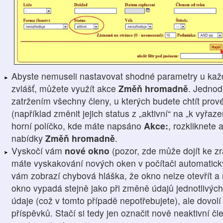
Abyste nemuseli nastavovat shodné parametry u kaž
zvlášť, můžete využít akce
Změň hromadně
. Jednod
zatržením všechny členy, u kterých budete chtít prové
(například změnit jejich status z „aktivní“ na „k vyřaz
horní políčko, kde máte napsáno
Akce:
, rozkliknete 
nabídky
Změň hromadně
.
Vyskočí vám
nové okno
(pozor, zde může dojít ke z
máte vyskakování nových oken v počítači automatick
vám zobrazí chybová hláška, že okno nelze otevřít a 
okno vypadá stejně jako při změně údajů jednotlivých
údaje (což v tomto případě nepotřebujete), ale dovol
příspěvků. Stačí si tedy jen označit nově neaktivní 