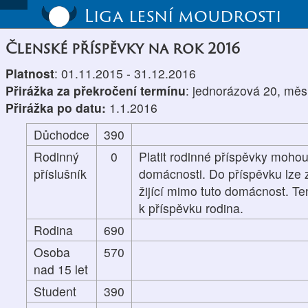
Liga lesní moudrosti
Členské příspěvky na rok 2016
Platnost
: 01.11.2015 - 31.12.2016
Přirážka za překročení termínu
: jednorázová 20, měs
Přirážka po datu:
1.1.2016
Důchodce
390
Rodinný
0
Platit rodinné příspěvky mohou
příslušník
domácnosti. Do příspěvku lze z
žijící mimo tuto domácnost. Te
k příspěvku rodina.
Rodina
690
Osoba
570
nad 15 let
Student
390