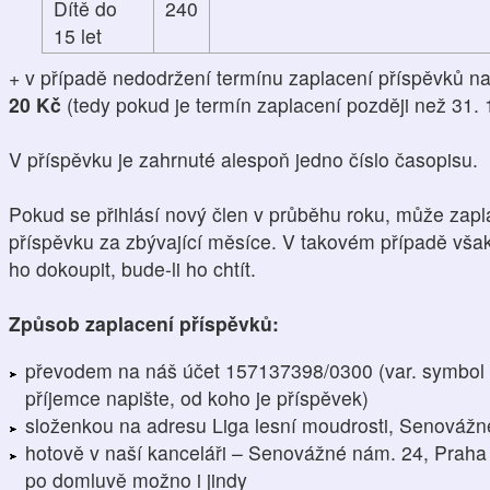
Dítě do
240
15 let
+ v případě nedodržení termínu zaplacení příspěvků na
20 Kč
(tedy pokud je termín zaplacení později než 31. 
V příspěvku je zahrnuté alespoň jedno číslo časopisu.
Pokud se přihlásí nový člen v průběhu roku, může zapl
příspěvku za zbývající měsíce. V takovém případě vša
ho dokoupit, bude-li ho chtít.
Způsob zaplacení příspěvků:
převodem na náš účet 157137398/0300 (var. symbol
příjemce napište, od koho je příspěvek)
složenkou na adresu Liga lesní moudrosti, Senovážn
hotově v naší kanceláři – Senovážné nám. 24, Praha 
po domluvě možno i jindy